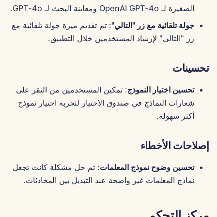
الصغيرة لـ OpenAI GPT-4o ومعاينة البحث لـ GPT-4o.
Português
الأدوات
تكامل Perplexity
جولة تلقائية مع زر "التالي"
: تم تقديم ميزة جولة تلقائية مع
Tiếng Việt
زر "التالي" لإرشاد المستخدمين خلال التطبيق.
أمان البيانات
تكامل Together AI
简体中文
تكامل Vertex AI
繁體中文
تحسينات
xAI Integration
تحسين اختيار النموذج
: تمكين المستخدمين من النقر على
شعارات النماذج في صندوق الاختيار لتجربة اختيار نموذج
أكثر سهولة.
إصلاحات الأخطاء
تحسين وضوح نموذج المعلمات
: تم حل مشكلة كانت تجعل
نماذج المعلمات غير واضحة عند التبديل بين المحادثات.
مركز التحكم