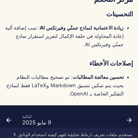
التحسينات
زيادة الاعتمادية لنماذج جمنّي وفيرتكس AI
: تمت إضافة آلية
إعادة المحاولة في حلقة الإكمال لتعزيز استقرار نماذج
جمنّي وفيرتكس AI.
إصلاحات الأخطاء
تحسين معالجة المطالبات
: تم تصحيح مطالبات النظام
بحيث يتم تمكين تنسيق Markdown وLaTeX فقط لنماذج
التفكير الخاصة بـ OpenAI.
التالية
9 مايو 2025
نستخدم ملفات تعريف ارتباط تحليلية لفهم كيفية استخدام الوثائق. لا