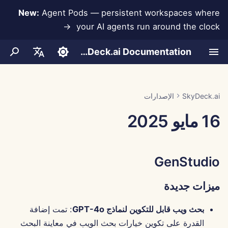
New:
Agent Pods — persistent workspaces where
your AI agents run around the clock →
ب
SkyDeck.ai Documentation
د
LLMs وقواعد البيانات
المحادثات
تقرير تقييم LLM
GenStudio
ممارسات أمان SkyDeck.ai
شروط الاستخدام
طور أدواتك الخاصة
أدوات المسؤول والمالك
Run AI Agents Around the
تكامل Anthropic
تكامل Rememberizer
تنسيق JSON للأدوات
تجربة مجانية
إعداد الحساب
منع فقدان البيانات
مساعد البرمجة الزوجية
ء
English
Clock
ا
دليل الإعداد
ميزات جديدة
رفع المستندات
سياسة الخصوصية
تكاملات التطبيقات
برنامج مكافآت الأخطاء
وثائق SkyDeck.ai جاهزة لـ
تكامل Slack
تنسيق JSON لأدوات LLM
مساعد SQL
شراء رصيد
إعداد التكاملات
تكامل قاعدة البيانات
العربية
SkyDeck.ai
الإصدارات
Operate an Agent Together
LLM
ل
Dansk
16 مايو 2025
الفوترة
تحسينات
إشعار الكوكيز
MCP Servers
المشاركة والتعاون
إعداد الأمان
الخطط والترقيات
Gemini Integration
مراجعة الاتفاقيات القانونية
مثال: مولد واجهة المستخدم
ب
Deploy Agents to Your
النصية
Deutsch
Whole Team
مزامنة Slack
إصلاحات الأخطاء
تكامل Groq
تنظيم الفرق
علمني أي شيء
أسعار استخدام النموذج
ح
Español
تنسيق JSON للأدوات الذكية
GenStudio
ث
Français
لقطات عامة
مركز التحكم
تكامل HuggingFace
تنسيق الأدوات
استشاري استراتيجي
ميزات جديدة
Italiano
تصفح الويب
التحسينات
تكامل Mistral
مولد الصور
إدارة الأعضاء
日本語
بحث ويب قابل للتكوين لنماذج GPT-4o
: تمت إضافة
Pods
إصلاحات الأخطاء
تكامل OpenAI
القدرة على تكوين خيارات بحث الويب في معاينة البحث
한국어