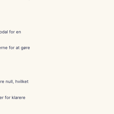
Português
Tiếng Việt
简体中文
繁體中文
dal for en
rne for at gøre
 null, hvilket
r for klarere