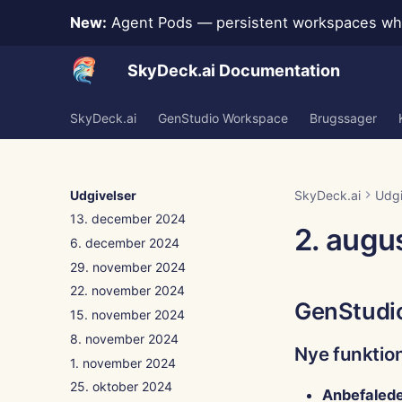
14. februar 2025
New:
Agent Pods — persistent workspaces whe
7. februar 2025
31. januar 2025
SkyDeck.ai Documentation
24. januar 2025
17. januar 2025
SkyDeck.ai
GenStudio Workspace
Brugssager
10. januar 2025
3. januar 2025
27. december 2024
20. december 2024
Udgivelser
SkyDeck.ai
Udgi
13. december 2024
2. augu
6. december 2024
29. november 2024
22. november 2024
GenStudi
15. november 2024
8. november 2024
Nye funktio
1. november 2024
25. oktober 2024
Anbefalede