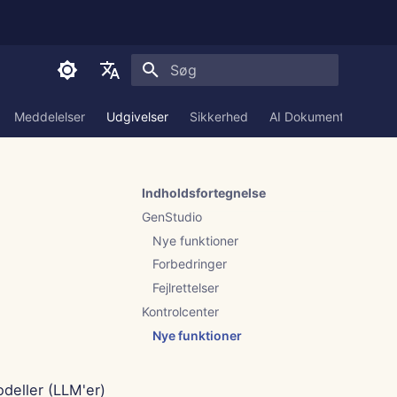
Start søgning
English
Meddelelser
Udgivelser
Sikkerhed
AI Dokumentation
العربية
Dansk
Indholdsfortegnelse
Deutsch
GenStudio
Español
Nye funktioner
Forbedringer
Français
Fejlrettelser
Italiano
Kontrolcenter
日本語
Nye funktioner
한국어
eller (LLM'er)