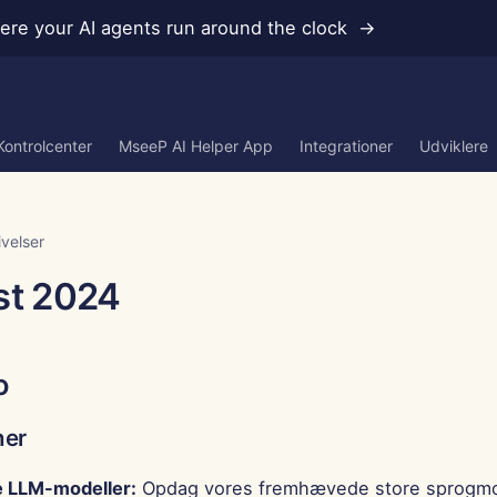
re your AI agents run around the clock →
Kontrolcenter
MseeP AI Helper App
Integrationer
Udviklere
velser
st 2024
o
ner
 LLM-modeller:
Opdag vores fremhævede store sprogmod