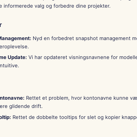
fe informerede valg og forbedre dine projekter.
r
Management:
Nyd en forbedret snapshot management mo
eroplevelse.
me Update:
Vi har opdateret visningsnavnene for modelle
tuitive.
ontonavne:
Rettet et problem, hvor kontonavne kunne være
ere glidende drift.
ltip:
Rettet de dobbelte tooltips for slet og kopier knappe