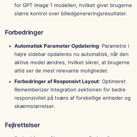
g
for GPT Image 1 modellen, hvilket giver brugerne
Português
Værktøjer
Forbedringer
Perplexity Integration
større kontrol over billedgenereringsresultater.
Tiếng Việt
Datasikkerhed
Fejlrettelser
Together AI Integration
简体中文
Forbedringer
Sikkerhedsopdateringer
Vertex AI Integration
繁體中文
Automatisk Parameter Opdatering
: Parametre i
højre sidebar opdateres nu automatisk, når den
xAI Integration
aktive model ændres, hvilket sikrer, at brugerne
altid ser de mest relevante muligheder.
Forbedringer af Responsivt Layout
: Optimeret
Rememberizer Integration sektionen for bedre
responsivitet på tværs af forskellige enheder og
skærmstørrelser.
Fejlrettelser