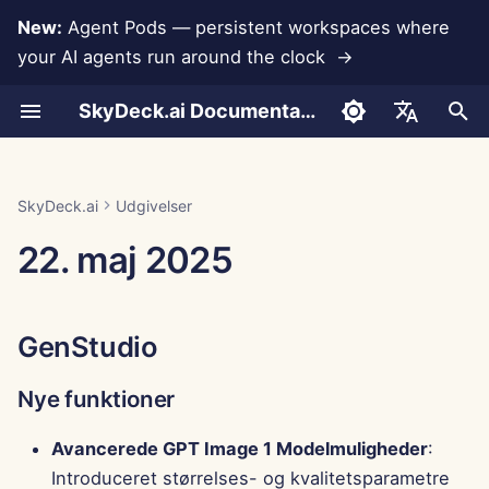
New:
Agent Pods — persistent workspaces where
your AI agents run around the clock →
S
SkyDeck.ai Documentation
t
Samtaler
Run AI Agents Around the
Admin & Ejer Værktøjer
LLMs og Databaser
Udvikl Dine Egen
Brugsbetingelser
GenStudio
SkyDeck.ai
LLM Evaluering Rapport
Pair Programmer
Forebyggelse af Datatab
Opret Konto
Gratis Prøveperiode
Anthropic Integration
Rememberizer Integratio
JSON format for Værktøj
a
English
Clock
Værktøjer
Sikkerhedspraksis
r
Dokumentupload
Opsætningsguide
App Integrationer
Privatlivspolitik
SkyDeck.ai LLM Klar
Nye funktioner
SQL Assistent
Opsæt Integrationer
Køb Kredit
Database Integration
Slack Integration
JSON Format for LLM
العربية
SkyDeck.ai
Udgivelser
Operate an Agent Together
Bug Bounty Program
Dokumentation
Værktøjer
t
Dansk
22. maj 2025
Deling og Samarbejde
Fakturering
MCP Servers
Cookie Meddelelse
Forbedringer
Gennemgang af Juridisk
Opsæt Sikkerhed
Planer og Opgraderinger
Gemini Integration
s
Deploy Agents to Your
Aftale
Eksempel: Tekstbaseret 
Deutsch
Whole Team
Generator
Slack Synkronisering
Fejlrettelser
Organiser Teams
Modelbrugspriser
Groq Integration
ø
Español
Lær Mig Alt
GenStudio
g
Français
JSON Format for Smarte
Offentlige Snapshot
Sikkerhedsopdateringer
Kurater Værktøjer
HuggingFace Integration
Værktøjer
n
Strategikonsulent
Nye funktioner
Italiano
Web Browsing
Kontrolcenter
Administrer Medlemmer
Mistral Integration
i
日本語
Billedgenerator
Avancerede GPT Image 1 Modelmuligheder
:
n
Pods
Nye funktioner
OpenAI Integration
Introduceret størrelses- og kvalitetsparametre
한국어