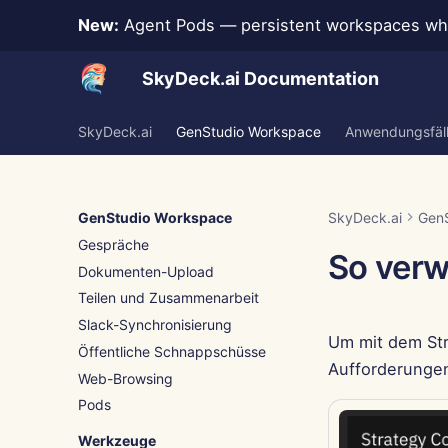
New:
Agent Pods — persistent workspaces whe
SkyDeck.ai Documentation
SkyDeck.ai
GenStudio Workspace
Anwendungsfäl
GenStudio Workspace
SkyDeck.ai
Gen
Gespräche
So verw
Dokumenten-Upload
Teilen und Zusammenarbeit
Slack-Synchronisierung
Um mit dem Str
Öffentliche Schnappschüsse
Aufforderungen
Web-Browsing
Pods
Werkzeuge