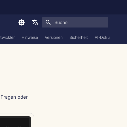
Suche wird initialisiert
English
twickler
Hinweise
Versionen
Sicherheit
AI-Dokumentatio
العربية
Dansk
Deutsch
Español
Français
 Fragen oder
Italiano
日本語
한국어