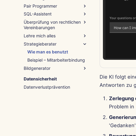
Pair Programmer
SQL-Assistent
Wie man es benutzt
Überprüfung von rechtlichen
Beispiel – Python-Skript-Hilfe
Wie man es benutzt
Vereinbarungen
Beispiel – Abfrage-Debugging
Lehre mich alles
Wie man es benutzt
Strategieberater
Beispiel – NDA-Klausel
Wie man es benutzt
Beispiel – Einführung in die
Wie man es benutzt
Programmierung
Beispiel – Mitarbeiterbindung
Bildgenerator
Wie man es benutzt
Die KI folgt e
Datensicherheit
Beispiel – Winterwunderland
Antworten zu g
Datenverlustprävention
Zerlegung
Problem in
Generieru
'Gedanken' 