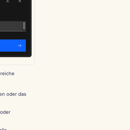
Português
Tiếng Việt
简体中文
繁體中文
sreiche
en oder das
 oder