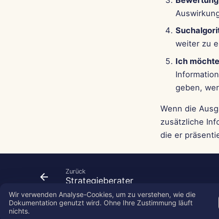
Bewertung
Auswirkun
Suchalgor
weiter zu e
Ich möchte
Information
geben, wer
Wenn die Ausga
zusätzliche Inf
die er präsenti
Zurück
Strategieberater
Wir verwenden Analyse-Cookies, um zu verstehen, wie die
Dokumentation genutzt wird. Ohne Ihre Zustimmung läuft
nichts.
Copyright © 2026 SkyDeck AI Inc.