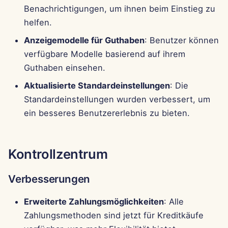
Pods
i
Benachrichtigungen, um ihnen beim Einstieg zu
Português
Perplexity-Integration
helfen.
t
Werkzeuge
Tiếng Việt
Anzeigemodelle für Guthaben
: Benutzer können
Together AI-Integration
i
简体中文
Datensicherheit
verfügbare Modelle basierend auf ihrem
a
Vertex AI-Integration
Guthaben einsehen.
繁體中文
l
Aktualisierte Standardeinstellungen
: Die
xAI Integration
Standardeinstellungen wurden verbessert, um
i
ein besseres Benutzererlebnis zu bieten.
s
i
Kontrollzentrum
e
r
Verbesserungen
t
Erweiterte Zahlungsmöglichkeiten
: Alle
Zahlungsmethoden sind jetzt für Kreditkäufe