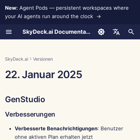
New:
Agent Pods — persistent workspaces where
your AI agents run around the clock →
S
SkyDeck.ai Documentation
u
Gespräche
Run AI Agents Around the
Admin- &
LLMs und Datenbanken
Entwickeln Sie Ihre
Nutzungsbedingungen
GenStudio
SkyDeck.ai
LLM-Evaluierungsbericht
Pair Programmer
Datenverlustprävention
Konto einrichten
Kostenlose Testversion
Anthropic-Integration
Rememberizer-Integratio
JSON-Format für
c
English
Clock
Eigentümerwerkzeuge
eigenen Werkzeuge
Sicherheitspraktiken
Werkzeuge
h
Dokumenten-Upload
App-Integrationen
Datenschutzrichtlinie
SkyDeck.ai LLM-bereite
Verbesserungen
SQL-Assistent
Integrationen einrichten
Guthaben kaufen
Datenbankintegration
Slack-Integration
العربية
SkyDeck.ai
Versionen
Operate an Agent Together
Einrichtungsanleitung
Bug-Bounty-Programm
Dokumentation
JSON-Format für LLM-
e
Dansk
22. Januar 2025
Werkzeuge
Teilen und Zusammenarbeit
MCP Servers
Cookie-Hinweis
Kontrollzentrum
Überprüfung von
Sicherheit einrichten
Pläne und Upgrades
Gemini Integration
w
Deploy Agents to Your
Abrechnung
rechtlichen
Deutsch
Whole Team
Vereinbarungen
Beispiel: Textbasierten U
Slack-Synchronisierung
Verbesserungen
Teams organisieren
Preise für Modellnutzung
Groq-Integration
i
Español
Generator
GenStudio
r
Français
Lehre mich alles
Öffentliche
Fehlerbehebungen
Werkzeuge kuratieren
HuggingFace-Integration
JSON-Format für
d
Schnappschüsse
Verbesserungen
Italiano
intelligente Werkzeuge
Strategieberater
Mitglieder verwalten
Mistral-Integration
i
日本語
Web-Browsing
Verbesserte Benachrichtigungen
: Benutzer
n
Bildgenerator
OpenAI-Integration
ohne aktiven Plan erhalten jetzt
한국어