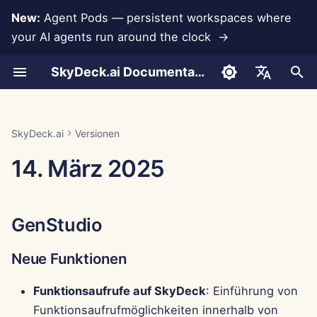
New:
Agent Pods — persistent workspaces where
your AI agents run around the clock →
S
SkyDeck.ai Documentation
u
Gespräche
Run AI Agents Around the
Admin- &
LLMs und Datenbanken
Entwickeln Sie Ihre
Nutzungsbedingungen
GenStudio
SkyDeck.ai
LLM-Evaluierungsbericht
Pair Programmer
Datenverlustprävention
Konto einrichten
Kostenlose Testversion
Anthropic-Integration
Rememberizer-Integratio
JSON-Format für
c
English
Clock
Eigentümerwerkzeuge
eigenen Werkzeuge
Sicherheitspraktiken
Werkzeuge
h
Dokumenten-Upload
App-Integrationen
Datenschutzrichtlinie
SkyDeck.ai LLM-bereite
Neue Funktionen
SQL-Assistent
Integrationen einrichten
Guthaben kaufen
Datenbankintegration
Slack-Integration
العربية
SkyDeck.ai
Versionen
Operate an Agent Together
Einrichtungsanleitung
Bug-Bounty-Programm
Dokumentation
JSON-Format für LLM-
e
Dansk
14. März 2025
Werkzeuge
Teilen und Zusammenarbeit
MCP Servers
Cookie-Hinweis
Verbesserungen
Überprüfung von
Sicherheit einrichten
Pläne und Upgrades
Gemini Integration
w
Deploy Agents to Your
Abrechnung
rechtlichen
Deutsch
Whole Team
Vereinbarungen
Beispiel: Textbasierten U
Slack-Synchronisierung
Fehlerbehebungen
Teams organisieren
Preise für Modellnutzung
Groq-Integration
i
Español
Generator
GenStudio
r
Français
Lehre mich alles
Öffentliche
Kontrollzentrum
Werkzeuge kuratieren
HuggingFace-Integration
JSON-Format für
d
Schnappschüsse
Neue Funktionen
Italiano
intelligente Werkzeuge
Strategieberater
Verbesserungen
Mitglieder verwalten
Mistral-Integration
i
日本語
Web-Browsing
Funktionsaufrufe auf SkyDeck
: Einführung von
n
Bildgenerator
Fehlerbehebungen
OpenAI-Integration
Funktionsaufrufmöglichkeiten innerhalb von
한국어