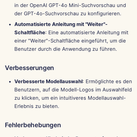
Pods
i
in der OpenAI GPT-4o Mini-Suchvorschau und
Português
Perplexity-Integration
der GPT-4o-Suchvorschau zu konfigurieren.
t
Werkzeuge
Tiếng Việt
Automatisierte Anleitung mit "Weiter"-
Together AI-Integration
i
简体中文
Datensicherheit
Schaltfläche
: Eine automatisierte Anleitung mit
a
Vertex AI-Integration
einer "Weiter"-Schaltfläche eingeführt, um die
繁體中文
Benutzer durch die Anwendung zu führen.
l
xAI Integration
i
Verbesserungen
s
Verbesserte Modellauswahl
: Ermöglichte es den
i
Benutzern, auf die Modell-Logos im Auswahlfeld
e
zu klicken, um ein intuitiveres Modellauswahl-
r
Erlebnis zu bieten.
t
Fehlerbehebungen