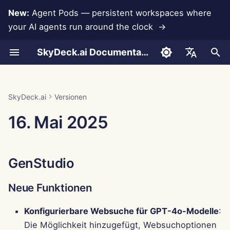
New:
Agent Pods — persistent workspaces where
your AI agents run around the clock →
S
SkyDeck.ai Documentation
u
Gespräche
Run AI Agents Around the
Admin- &
LLMs und Datenbanken
Entwickeln Sie Ihre
Nutzungsbedingungen
GenStudio
SkyDeck.ai
LLM-Evaluierungsbericht
Pair Programmer
Datenverlustprävention
Konto einrichten
Kostenlose Testversion
Anthropic-Integration
Rememberizer-Integratio
JSON-Format für
c
English
Clock
Eigentümerwerkzeuge
eigenen Werkzeuge
Sicherheitspraktiken
Werkzeuge
h
Dokumenten-Upload
App-Integrationen
Datenschutzrichtlinie
SkyDeck.ai LLM-bereite
Neue Funktionen
SQL-Assistent
Integrationen einrichten
Guthaben kaufen
Datenbankintegration
Slack-Integration
العربية
SkyDeck.ai
Versionen
Operate an Agent Together
Einrichtungsanleitung
Bug-Bounty-Programm
Dokumentation
JSON-Format für LLM-
e
Dansk
16. Mai 2025
Werkzeuge
Teilen und Zusammenarbeit
MCP Servers
Cookie-Hinweis
Verbesserungen
Überprüfung von
Sicherheit einrichten
Pläne und Upgrades
Gemini Integration
w
Deploy Agents to Your
Abrechnung
rechtlichen
Deutsch
Whole Team
Vereinbarungen
Beispiel: Textbasierten U
Slack-Synchronisierung
Fehlerbehebungen
Teams organisieren
Preise für Modellnutzung
Groq-Integration
i
Español
Generator
GenStudio
r
Français
Lehre mich alles
Öffentliche
Kontrollzentrum
Werkzeuge kuratieren
HuggingFace-Integration
JSON-Format für
d
Schnappschüsse
Neue Funktionen
Italiano
intelligente Werkzeuge
Strategieberater
Verbesserungen
Mitglieder verwalten
Mistral-Integration
i
日本語
Web-Browsing
Konfigurierbare Websuche für GPT-4o-Modelle
:
n
Bildgenerator
Fehlerbehebungen
OpenAI-Integration
Die Möglichkeit hinzugefügt, Websuchoptionen
한국어