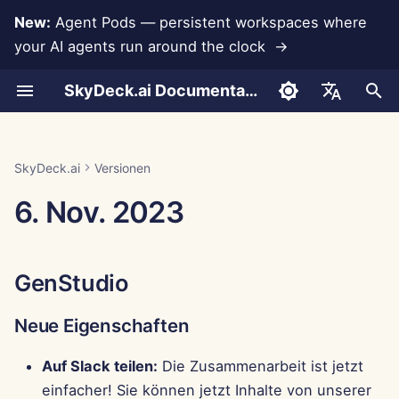
New:
Agent Pods — persistent workspaces where
your AI agents run around the clock →
S
SkyDeck.ai Documentation
u
Gespräche
Run AI Agents Around the
Admin- &
LLMs und Datenbanken
Entwickeln Sie Ihre
Nutzungsbedingungen
GenStudio
SkyDeck.ai
LLM-Evaluierungsbericht
Pair Programmer
Datenverlustprävention
Konto einrichten
Kostenlose Testversion
Anthropic-Integration
Rememberizer-Integratio
JSON-Format für
c
English
Clock
Eigentümerwerkzeuge
eigenen Werkzeuge
Sicherheitspraktiken
Werkzeuge
h
Dokumenten-Upload
App-Integrationen
Datenschutzrichtlinie
SkyDeck.ai LLM-bereite
Neue Eigenschaften
SQL-Assistent
Integrationen einrichten
Guthaben kaufen
Datenbankintegration
Slack-Integration
العربية
SkyDeck.ai
Versionen
Operate an Agent Together
Einrichtungsanleitung
Bug-Bounty-Programm
Dokumentation
JSON-Format für LLM-
e
Dansk
6. Nov. 2023
Werkzeuge
Teilen und Zusammenarbeit
MCP Servers
Cookie-Hinweis
Verbesserungen
Überprüfung von
Sicherheit einrichten
Pläne und Upgrades
Gemini Integration
w
Deploy Agents to Your
Abrechnung
rechtlichen
Deutsch
Whole Team
Vereinbarungen
Beispiel: Textbasierten U
Slack-Synchronisierung
Fehlerbehebung
Teams organisieren
Preise für Modellnutzung
Groq-Integration
i
Español
Generator
GenStudio
r
Français
Lehre mich alles
Öffentliche
Kontrollzentrum
Werkzeuge kuratieren
HuggingFace-Integration
JSON-Format für
d
Schnappschüsse
Neue Eigenschaften
Italiano
intelligente Werkzeuge
Strategieberater
Neue Eigenschaften
Mitglieder verwalten
Mistral-Integration
i
日本語
Web-Browsing
Auf Slack teilen:
Die Zusammenarbeit ist jetzt
n
Bildgenerator
Verbesserungen
OpenAI-Integration
einfacher! Sie können jetzt Inhalte von unserer
한국어