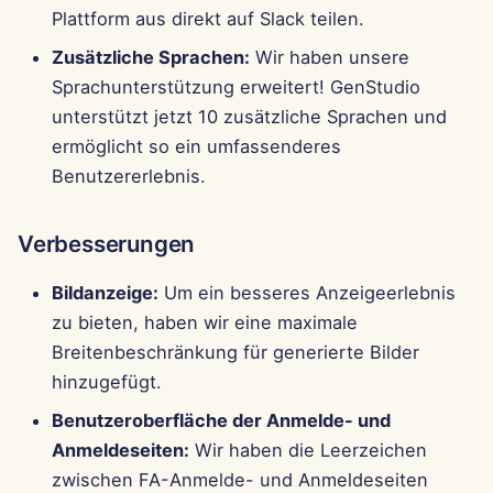
Pods
i
Plattform aus direkt auf Slack teilen.
Português
Fehlerbehebung
Perplexity-Integration
Zusätzliche Sprachen:
Wir haben unsere
t
Werkzeuge
Tiếng Việt
Sprachunterstützung erweitert! GenStudio
Together AI-Integration
i
简体中文
Datensicherheit
unterstützt jetzt 10 zusätzliche Sprachen und
a
Vertex AI-Integration
ermöglicht so ein umfassenderes
繁體中文
Benutzererlebnis.
l
xAI Integration
i
Verbesserungen
s
Bildanzeige:
Um ein besseres Anzeigeerlebnis
i
zu bieten, haben wir eine maximale
e
Breitenbeschränkung für generierte Bilder
r
hinzugefügt.
t
Benutzeroberfläche der Anmelde- und
Anmeldeseiten:
Wir haben die Leerzeichen
zwischen FA-Anmelde- und Anmeldeseiten