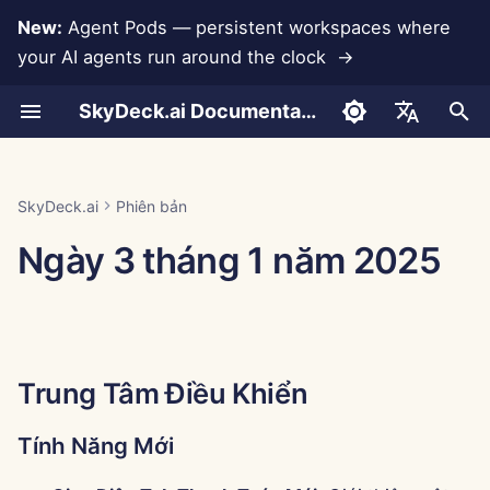
New:
Agent Pods — persistent workspaces where
your AI agents run around the clock →
I
SkyDeck.ai Documentation
n
Cuộc trò chuyện
Run AI Agents Around the
Công cụ quản trị & chủ sở
LLMs và Cơ sở dữ liệu
Phát triển công cụ của
Điều khoản sử dụng
Trung Tâm Điều Khiển
Thực hành bảo mật
Báo cáo đánh giá LLM
Lập trình cặp
Ngăn ngừa mất dữ liệu
Thiết lập tài khoản
Dùng thử miễn phí
Tích hợp Anthropic
Tích hợp Rememberizer
Định dạng JSON cho Cô
i
English
Clock
hữu
riêng bạn
SkyDeck.ai
cụ
t
Tải tài liệu lên
Tích hợp ứng dụng
Chính sách bảo mật
Tài liệu sẵn sàng LLM
Tính Năng Mới
Trợ lý SQL
Thiết lập tích hợp
Mua tín dụng
Tích hợp Cơ sở dữ liệu
Tích hợp Slack
العربية
SkyDeck.ai
Phiên bản
Operate an Agent Together
Hướng dẫn thiết lập
Chương trình thưởng lỗi
SkyDeck.ai
Định dạng JSON cho Cô
i
Dansk
Ngày 3 tháng 1 năm 2025
cụ LLM
Chia sẻ và Hợp tác
MCP Servers
Thông báo về cookie
Cải tiến
Xem xét hợp đồng pháp
Thiết lập bảo mật
Gói và nâng cấp
Gemini Integration
a
Deploy Agents to Your
Thanh toán
lý
Deutsch
Whole Team
Ví dụ: Tạo giao diện ngư
Đồng bộ hóa Slack
Sửa Lỗi
Tổ chức nhóm
Giá sử dụng mô hình
Tích hợp Groq
l
Español
dùng dựa trên văn bản
Dạy tôi bất cứ điều gì
i
Français
Ảnh chụp công khai
Tổ chức công cụ
Tích hợp HuggingFace
Trung Tâm Điều Khiển
Định dạng JSON cho Cô
z
Tư vấn chiến lược
Italiano
cụ Thông minh
Duyệt web
Quản lý thành viên
Tích hợp Mistral
i
日本語
Tạo hình ảnh
Tính Năng Mới
n
Pods
Tích hợp OpenAI
한국어