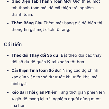
Giao Diện Tab Thanh Toán Mới
: Giới thiệu một
g
Português
Công cụ
Tích hợp Perplexity
tab thanh toán mới để cải thiện trải nghiệm
s
thanh toán.
Tiếng Việt
Bảo mật dữ liệu
Tích hợp Together AI
e
Thêm Bảng Giá
: Thêm một bảng giá để hiển thị
简体中文
thông tin giá một cách rõ ràng.
a
Tích hợp Vertex AI
繁體中文
r
xAI Integration
Cải tiến
c
Theo dõi Thay đổi Số dư
: Bật theo dõi các thay
h
đổi số dư để quản lý tài khoản tốt hơn.
Cải thiện Tính toán Số dư
: Nâng cao độ chính
xác của việc trừ số dư trước khi triển khai mô
hình giá.
Kéo dài Thời gian Phiên
: Tăng thời gian phiên lên
4 giờ để mang lại trải nghiệm người dùng mượt
mà hơn.