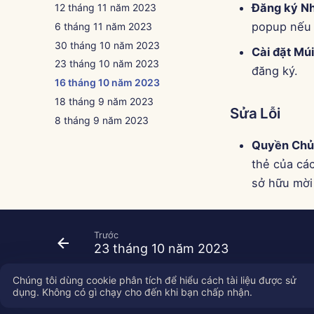
Đăng ký N
12 tháng 11 năm 2023
popup nếu 
6 tháng 11 năm 2023
30 tháng 10 năm 2023
Cài đặt Múi
23 tháng 10 năm 2023
đăng ký.
16 tháng 10 năm 2023
18 tháng 9 năm 2023
Sửa Lỗi
8 tháng 9 năm 2023
Quyền Chủ
thẻ của các
sở hữu mời 
Trước
23 tháng 10 năm 2023
Chúng tôi dùng cookie phân tích để hiểu cách tài liệu được sử
dụng. Không có gì chạy cho đến khi bạn chấp nhận.
Copyright © 2026 SkyDeck AI Inc.