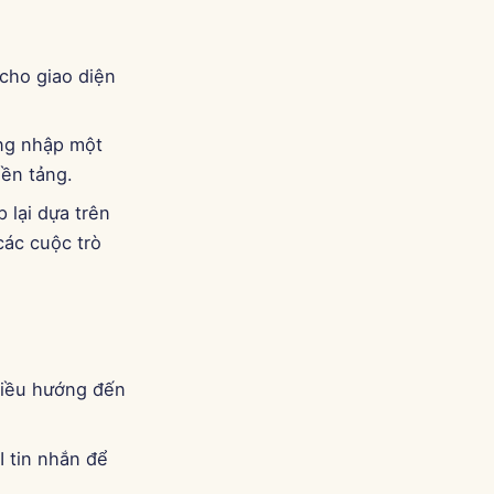
 cho giao diện
ng nhập một
nền tảng.
 lại dựa trên
các cuộc trò
điều hướng đến
I tin nhắn để