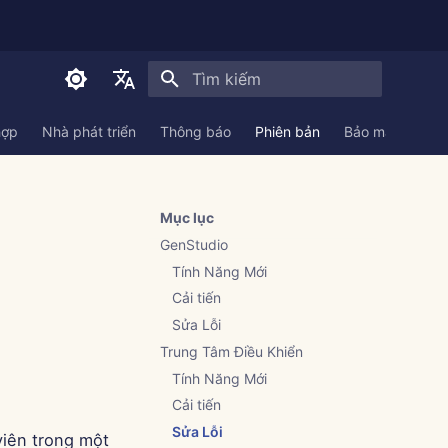
Initializing search
English
hợp
Nhà phát triển
Thông báo
Phiên bản
Bảo mật
Tài 
العربية
Dansk
Mục lục
Deutsch
GenStudio
Español
Tính Năng Mới
Cải tiến
Français
Sửa Lỗi
Italiano
Trung Tâm Điều Khiển
日本語
Tính Năng Mới
Cải tiến
한국어
Sửa Lỗi
viên trong một