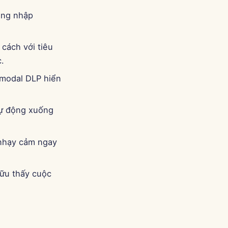
ăng nhập
 cách với tiêu
.
 modal DLP hiển
tự động xuống
 nhạy cảm ngay
hữu thấy cuộc