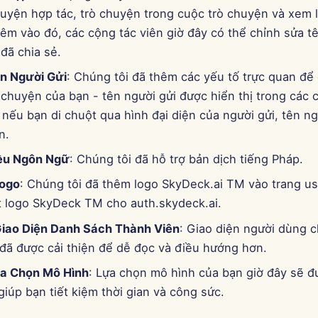
uyện hợp tác, trò chuyện trong cuộc trò chuyện và xem l
êm vào đó, các cộng tác viên giờ đây có thể chỉnh sửa t
đã chia sẻ.
ên Người Gửi
: Chúng tôi đã thêm các yếu tố trực quan để c
chuyện của bạn - tên người gửi được hiển thị trong các 
 nếu bạn di chuột qua hình đại diện của người gửi, tên n
n.
ều Ngôn Ngữ
: Chúng tôi đã hỗ trợ bản dịch tiếng Pháp.
Logo
: Chúng tôi đã thêm logo SkyDeck.ai TM vào trang us
t logo SkyDeck TM cho auth.skydeck.ai.
Giao Diện Danh Sách Thành Viên
: Giao diện người dùng 
 đã được cải thiện để dễ đọc và điều hướng hơn.
a Chọn Mô Hình
: Lựa chọn mô hình của bạn giờ đây sẽ đ
giúp bạn tiết kiệm thời gian và công sức.