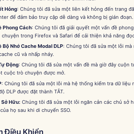
ết Hỏng
: Chúng tôi đã sửa một liên kết hỏng đến trang đ
nter để đảm bảo truy cập dễ dàng và không bị gián đoạn.
ề Phong Cách
: Chúng tôi đã giải quyết một vấn đề phong
 chuyện trong Firefox và Safari để cải thiện khả năng đọc
ề Bộ Nhớ Cache Modal DLP
: Chúng tôi đã sửa một lỗi mà
 cache cũ và nhấp nháy.
Tự Động
: Chúng tôi đã sửa một vấn đề mà giờ đây cuộn 
ột cuộc trò chuyện được mở.
P
: Chúng tôi đã sửa một lỗi mà hệ thống kiểm tra dữ liệu
 độ DLP được đặt thành TẮT.
 Sở Hữu:
Chúng tôi đã sửa một lỗi ngăn cản các chủ sở 
 của họ sau khi di chuyển SSO.
 Điều Khiển