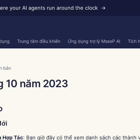
re your AI agents run around the clock →
 dụng
Trung tâm điều khiển
Ứng dụng trợ lý MseeP AI
Tích 
n bản
g 10 năm 2023
o
Mới
n Hợp Tác
: Bạn giờ đây có thể xem danh sách các thành 