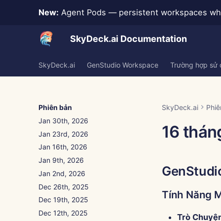
New:
Agent Pods — persistent workspaces whe
SkyDeck.ai Documentation
SkyDeck.ai
GenStudio Workspace
Trường hợp sử
Phiên bản
SkyDeck.ai
Phiê
Jan 30th, 2026
16 thán
Jan 23rd, 2026
Jan 16th, 2026
Jan 9th, 2026
GenStudi
Jan 2nd, 2026
Dec 26th, 2025
Tính Năng 
Dec 19th, 2025
Dec 12th, 2025
Trò Chuyệ