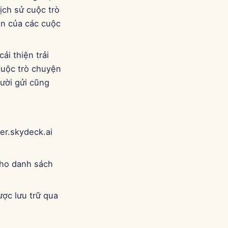
Português
ịch sử cuộc trò
Tiếng Việt
ên của các cuộc
简体中文
ải thiện trải
繁體中文
cuộc trò chuyện
gười gửi cũng
er.skydeck.ai
cho danh sách
ược lưu trữ qua