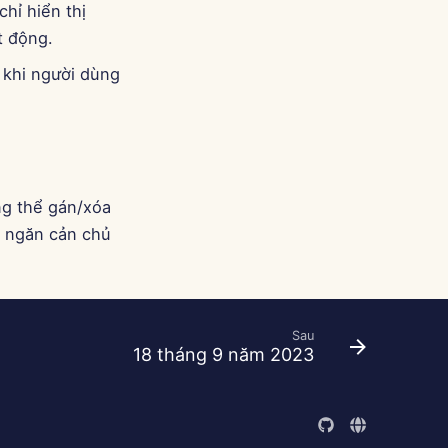
hỉ hiển thị
t động.
n khi người dùng
ng thể gán/xóa
ề ngăn cản chủ
Sau
18 tháng 9 năm 2023