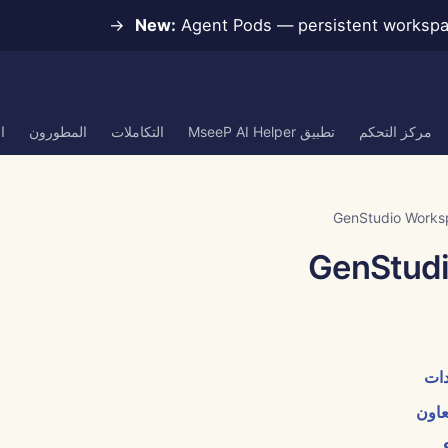
New:
Agent Pods — persistent workspace
مركز التحكم
تطبيق MseeP AI Helper
التكاملات
المطورون
ا
GenStudio Works
دات
عاون