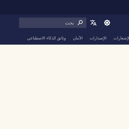
بدء البحث
English
لإشعارات
الإصدارات
الأمان
وثائق الذكاء الاصطناعي
العربية
Dansk
Deutsch
Español
Français
Italiano
日本語
한국어