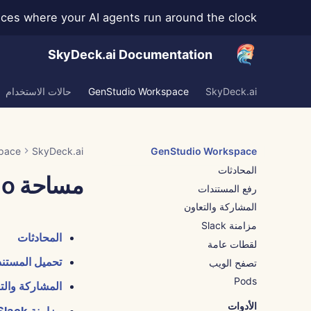
s where your AI agents run around the clock →
SkyDeck.ai Documentation
SkyDeck.ai
GenStudio Workspace
حالات الاستخدام
pace
SkyDeck.ai
GenStudio Workspace
المحادثات
مساحة GenStudio
رفع المستندات
المشاركة والتعاون
مزامنة Slack
المحادثات
لقطات عامة
تحميل المستن
تصفح الويب
Pods
المشاركة والت
الأدوات
مزامنة Slack