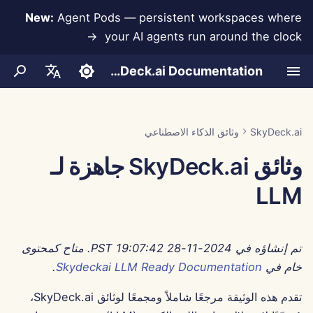
New:
Agent Pods — persistent workspaces where
your AI agents run around the clock →
ب
SkyDeck.ai Documentation
د
LLMs وقواعد البيانات
المحادثات
ممارسات أمان SkyDeck.ai
شروط الاستخدام
Jan 30th, 2026
طور أدواتك الخاصة
أدوات المسؤول والمالك
Run AI Agents Around the
تكامل Anthropic
تكامل Rememberizer
تنسيق JSON للأدوات
تجربة مجانية
إعداد الحساب
منع فقدان البيانات
مساعد البرمجة الزوجية
ء
English
Clock
ا
دليل الإعداد
رفع المستندات
Jan 23rd, 2026
سياسة الخصوصية
تكاملات التطبيقات
برنامج مكافآت الأخطاء
تكامل Slack
تنسيق JSON لأدوات LLM
مساعد SQL
شراء رصيد
إعداد التكاملات
تكامل قاعدة البيانات
العربية
SkyDeck.ai
وثائق الذكاء الاصطناعي
Operate an Agent Together
ل
Dansk
وثائق SkyDeck.ai جاهزة لـ
الفوترة
إشعار الكوكيز
MCP Servers
Jan 16th, 2026
المشاركة والتعاون
إعداد الأمان
الخطط والترقيات
Gemini Integration
مراجعة الاتفاقيات القانونية
مثال: مولد واجهة المستخدم
ب
Deploy Agents to Your
النصية
Deutsch
LLM
Whole Team
مزامنة Slack
Jan 9th, 2026
تكامل Groq
تنظيم الفرق
علمني أي شيء
أسعار استخدام النموذج
ح
Español
تنسيق JSON للأدوات الذكية
ث
Français
لقطات عامة
Jan 2nd, 2026
تكامل HuggingFace
تنسيق الأدوات
استشاري استراتيجي
تم إنشاؤه في 2024-11-28 19:07:42 PST. متاح كمحتوى
Italiano
تصفح الويب
Dec 26th, 2025
تكامل Mistral
مولد الصور
إدارة الأعضاء
خام في
Skydeckai LLM Ready Documentation
.
日本語
تقدم هذه الوثيقة مرجعًا شاملاً ومجمعًا لوثائق SkyDeck.ai،
Pods
Dec 19th, 2025
تكامل OpenAI
한국어