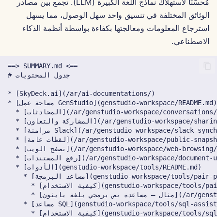
مُحسّنًا لاستهلاك نماذج اللغة الكبيرة (LLM). تجمع بين مصادر
Português
الأدوات
Dec 12th, 2025
تكامل Perplexity
الوثائق المختلفة في تنسيق واحد سهل الوصول، مما يسهل
استرجاع المعلومات ومعالجتها بكفاءة بواسطة أنظمة الذكاء
Tiếng Việt
أمان البيانات
Dec 5th, 2025
تكامل Together AI
الاصطناعي.
简体中文
Nov 28th, 2025
تكامل Vertex AI
繁體中文
xAI Integration
Nov 21st, 2025
Nov 14th, 2025
31 أكتوبر 2025
5 سبتمبر 2025
29 أغسطس 2025
22 أغسطس 2025