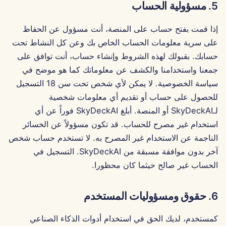
5. مسؤولية الحساب
11 أبريل 2025
إذا قمت بفتح حساب على المنصة، أنت مسؤول عن الحفاظ
4 أبريل 2025
على سرية معلومات الحساب الخاص بك وعن كل النشاط تحت
28 مارس 2025
حسابك. بقبولك لهذه الشروط وإنشاء حساب، أنت توافق على
جمعنا واستخدامنا والكشف عن معلوماتك كما هو موضح في
21 مارس 2025
سياسة الخصوصية. لا يمكن لأي شخص تحت سن 18 التسجيل
للحصول على حساب أو تقديم أي معلومات شخصية
14 مارس 2025
لـSkyDeckAI أو المنصة. أبلغ SkyDeckAI فوراً عن أي
استخدام غير مصرح للحساب. قد تكون مسؤولاً عن الخسائر
7 مارس 2025
الناجمة عن الاستخدام غير المصرح به. لا تستخدم حساب شخص
آخر بدون موافقة مسبقة من SkyDeckAI. التسجيل في
28 فبراير 2025
الحساب غير صالح حيثما كان محظورا.
21 فبراير 2025
6. حقوق ومسؤوليات المستخدم
14 فبراير 2025
كمستخدم، لديك الحق في استخدام أدوات الذكاء الصناعي