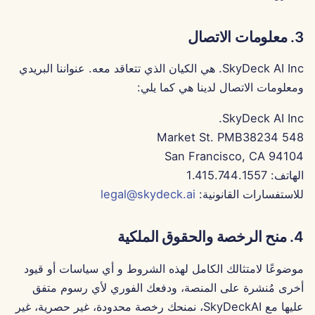
15 أغسطس 2025
3. معلومات الاتصال
8 أغسطس 2025
SkyDeck AI Inc. هي الكيان الذي تتعاقد معه. عنواننا البريدي
1 أغسطس 2025
ومعلومات الاتصال لدينا هي كما يلي:
SkyDeck AI Inc.
25 يوليو 2025
548 Market St. PMB38234
18 يوليو 2025
San Francisco, CA 94104
الهاتف: 1.415.744.1557
11 يوليو 2025
للاستفسارات القانونية:
legal@skydeck.ai
4 يوليو 2025
4. منح الرخصة والحقوق الملكية
27 يونيو 2025
موضوعًا لامتثالك الكامل لهذه الشروط و أي سياسات أو قيود
أخرى مُنشرة على المنصة، ودفعك الفوري لأي رسوم متفق
20 يونيو 2025
عليها مع SkyDeckAI، نمنحك رخصة محدودة، غير حصرية، غير