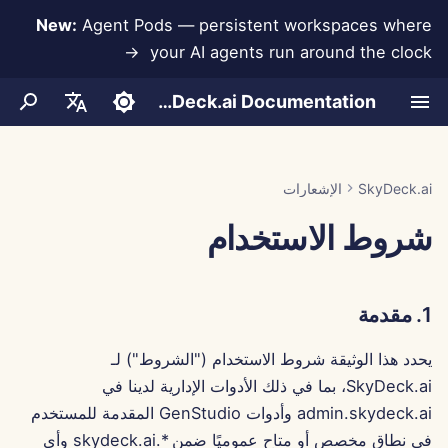
New:
Agent Pods — persistent workspaces where
your AI agents run around the clock →
ب
SkyDeck.ai Documentation
د
1. مقدمة
LLMs وقواعد البيانات
المحادثات
تقرير تقييم LLM
ممارسات أمان SkyDeck.ai
Jan 30th, 2026
طور أدواتك الخاصة
أدوات المسؤول والمالك
Run AI Agents Around the
تكامل Anthropic
تكامل Rememberizer
تنسيق JSON للأدوات
تجربة مجانية
إعداد الحساب
منع فقدان البيانات
مساعد البرمجة الزوجية
ء
English
Clock
ا
2. قبول الشروط
دليل الإعداد
رفع المستندات
Jan 23rd, 2026
تكاملات التطبيقات
برنامج مكافآت الأخطاء
وثائق SkyDeck.ai جاهزة لـ
تكامل Slack
تنسيق JSON لأدوات LLM
مساعد SQL
شراء رصيد
إعداد التكاملات
تكامل قاعدة البيانات
العربية
SkyDeck.ai
الإشعارات
Operate an Agent Together
LLM
ل
Dansk
شروط الاستخدام
3. معلومات الاتصال
الفوترة
MCP Servers
Jan 16th, 2026
المشاركة والتعاون
إعداد الأمان
الخطط والترقيات
Gemini Integration
مراجعة الاتفاقيات القانونية
مثال: مولد واجهة المستخدم
ب
Deploy Agents to Your
النصية
Deutsch
Whole Team
4. منح الرخصة والحقوق الملكية
مزامنة Slack
Jan 9th, 2026
تكامل Groq
تنظيم الفرق
علمني أي شيء
أسعار استخدام النموذج
ح
Español
تنسيق JSON للأدوات الذكية
1. مقدمة
ث
Français
5. مسؤولية الحساب
لقطات عامة
Jan 2nd, 2026
تكامل HuggingFace
تنسيق الأدوات
استشاري استراتيجي
يحدد هذا الوثيقة شروط الاستخدام ("الشروط") لـ
Italiano
6. حقوق ومسؤوليات المستخدم
تصفح الويب
Dec 26th, 2025
تكامل Mistral
مولد الصور
إدارة الأعضاء
SkyDeck.ai، بما في ذلك الأدوات الإدارية لدينا في
日本語
admin.skydeck.ai وأدوات GenStudio المقدمة للمستخدم
7. حقوق ومسؤوليات المزود
Pods
Dec 19th, 2025
تكامل OpenAI
한국어
في نطاق مخصص أو متاح عموميًا ضمن *.skydeck.ai وأي