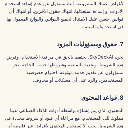
7 فبراير 2025
لأغراض عملك المشروعة. أنت مسؤول عن عدم إساءة استخدام
الأدوات أو إساءة استغلالها، انتهاك حقوق الآخرين، أو انتهاك أي
31 يناير 2025
قوانين. يتعين عليك الامتثال لجميع القوانين واللوائح المعمول بها
في استخدامك للمنصة.
24 يناير 2025
17 يناير 2025
7. حقوق ومسؤوليات المزود
10 يناير 2025
نحن، SkyDeckAI، نحتفظ بالحق في مراقبة الاستخدام، وفرض
هذه الشروط، وتحديث المنصة وشروطها حسب الحاجة. نحن
3 يناير 2025
مسؤولون عن تقديم خدمة موثوقة، احترام خصوصية
المستخدمين، والرد على أي مشكلات أو مخاوف.
27 ديسمبر 2024
8. قواعد المحتوى
20 ديسمبر 2024
المحتوى الذي يتم إنشاؤه بواسطة أدوات الذكاء الصناعي لدينا
13 ديسمبر 2024
مملوك لك، المستخدم، مع مراعاة أي قيود أو شروط محددة في
هذه الشروط. يجب ألا يُستخدم المحتوى لأغراض غير قانونية أو
6 ديسمبر 2024