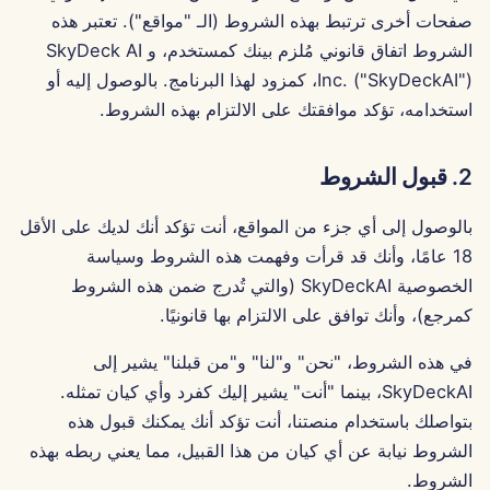
صفحات أخرى ترتبط بهذه الشروط (الـ "مواقع"). تعتبر هذه
Português
8. قواعد المحتوى
الأدوات
Dec 12th, 2025
تكامل Perplexity
الشروط اتفاق قانوني مُلزم بينك كمستخدم، و SkyDeck AI
Tiếng Việt
Inc. ("SkyDeckAI")، كمزود لهذا البرنامج. بالوصول إليه أو
9. سوء الاستخدام والانتهاك
أمان البيانات
Dec 5th, 2025
تكامل Together AI
简体中文
استخدامه، تؤكد موافقتك على الالتزام بهذه الشروط.
10. إخلاء ضمانات
Nov 28th, 2025
تكامل Vertex AI
繁體中文
2. قبول الشروط
11. التعويض
Nov 21st, 2025
xAI Integration
بالوصول إلى أي جزء من المواقع، أنت تؤكد أنك لديك على الأقل
12. تعليق أو إنهاء الوصول
Nov 14th, 2025
18 عامًا، وأنك قد قرأت وفهمت هذه الشروط وسياسة
الخصوصية SkyDeckAI (والتي تُدرج ضمن هذه الشروط
13. القيود على المسؤولية
31 أكتوبر 2025
كمرجع)، وأنك توافق على الالتزام بها قانونيًا.
5 سبتمبر 2025
14. تسوية النزاعات
في هذه الشروط، "نحن" و"لنا" و"من قبلنا" يشير إلى
SkyDeckAI، بينما "أنت" يشير إليك كفرد وأي كيان تمثله.
15. تغييرات في الشروط
29 أغسطس 2025
بتواصلك باستخدام منصتنا، أنت تؤكد أنك يمكنك قبول هذه
الشروط نيابة عن أي كيان من هذا القبيل، مما يعني ربطه بهذه
16. الترجمات
22 أغسطس 2025
الشروط.