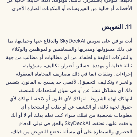
الأخطاء، أو خالية من الفيروسات أو المكونات الضارة الأخرى.
27 سبتمبر 2024
11. التعويض
20 سبتمبر 2024
أنت توافق على تعويض SkyDeckAI والدفاع عنها وحمايتها، بما
13 سبتمبر 2024
في ذلك مسؤوليها ومديريها والمساهمين والموظفين والوكلاء
6 سبتمبر 2024
والشركات التابعة والخلفاء، من أي مطالبات أو مطالب من جهة
ثالثة فعلية أو مهددة، خسائر، أضرار، تكاليف، مسؤولية،
23 أغسطس 2024
إجراءات، ونفقات (بما في ذلك مصاريف المحاماة المعقولة
والخبراء وتكاليف التحقيق)، لأقصى حد يسمح به القانون. يتضمن
16 أغسطس 2024
ذلك أي مشاكل تنشأ عن أو في سياق استخدامك للمنصة،
انتهاكك لهذه الشروط، انتهاكك لأي قانون أو لائحة، انتهاكك لأي
9 أغسطس 2024
حقوق لجهة ثالثة، أو الكشف عن أو طلب أو استخدام أي
معلومات شخصية من قبلك، سواء كنت تعلم بذلك أم لا أو أنك
2 أغسطس 2024
وافقت عليها. تحتفظ SkyDeckAI بالحق في تولي الدفاع
الحصري والسيطرة على أي مسألة تخضع للتعويض من قبلك،
26 يوليو 2024