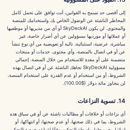
18 سبتمبر 2023
إلى أقصى حد تسمح به القوانين، أنت توافق على تحمل كامل
المخاطر الناشئة عن الوصول الخاص بك واستخدامك للمنصة
8 سبتمبر 2023
والمحتوى. لن يكون SkyDeckAI أو أي من مديريها أو موظفيها
أو عملائها أو مورديها مسؤولين عن أي أضرار خاصة، غير
مباشرة، عرضية، استثنائية، تالية أو تعويضية من أي نوع تنشأ
عن أو في اتصال بالمنصة، وأي محتوى، خدمات أو منتجات
متضمنة على أو معدة للاستخدام من خلال المنصة. إجمالي
مسؤولية SkyDeckAI تجاهك الناشئة عن أو في اتصال بهذه
الشروط، أو من استخدام أو عدم القدرة على استخدام المنصة،
لن يتجاوز مائة دولار ($100.00).
14. تسوية النزاعات
أي نزاعات أو خلافات أو مطالبات ناشئة عن أو في سياق هذه
الشروط، بما في ذلك صحتها، أو عدم صحتها، أو انتهاكها، أو
إنهائها، يجب حلها بواسطة التحكيم وفقًا لقواعد جمعية التحكيم