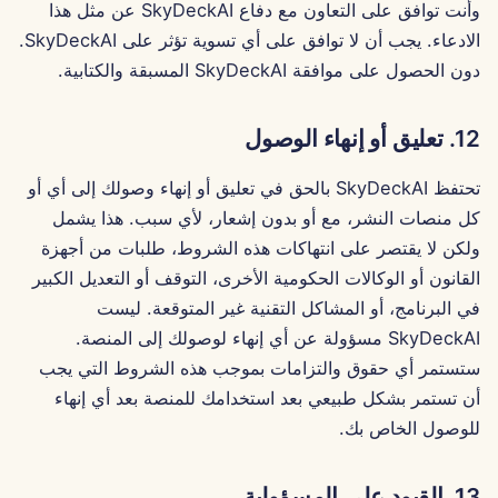
وأنت توافق على التعاون مع دفاع SkyDeckAI عن مثل هذا
12 يوليو 2024
الادعاء. يجب أن لا توافق على أي تسوية تؤثر على SkyDeckAI.
دون الحصول على موافقة SkyDeckAI المسبقة والكتابية.
5 يوليو 2024
12. تعليق أو إنهاء الوصول
28 يونيو 2024
تحتفظ SkyDeckAI بالحق في تعليق أو إنهاء وصولك إلى أي أو
21 يونيو 2024
كل منصات النشر، مع أو بدون إشعار، لأي سبب. هذا يشمل
ولكن لا يقتصر على انتهاكات هذه الشروط، طلبات من أجهزة
12 نوفمبر 2023
القانون أو الوكالات الحكومية الأخرى، التوقف أو التعديل الكبير
6 نوفمبر 2023
في البرنامج، أو المشاكل التقنية غير المتوقعة. ليست
SkyDeckAI مسؤولة عن أي إنهاء لوصولك إلى المنصة.
30 أكتوبر 2023
ستستمر أي حقوق والتزامات بموجب هذه الشروط التي يجب
أن تستمر بشكل طبيعي بعد استخدامك للمنصة بعد أي إنهاء
23 أكتوبر 2023
للوصول الخاص بك.
16 أكتوبر 2023
13. القيود على المسؤولية