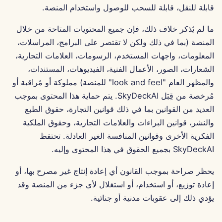
قابلة للنقل، قابلة للسحب للوصول واستخدام المنصة.
13 يونيو 2025
ما لم يُذكر خلاف ذلك، فإن جميع المحتويات المتاحة من خلال
6 يونيو 2025
المنصة (بما في ذلك ولكن لا تقتصر على البرامج، المراسلات،
المعلومات، واجهات المستخدم، الرسومات، العلامات التجارية،
30 مايو 2025
الشعارات، الصور، الأعمال الفنية، الفيديوهات، المستندات،
23 مايو 2025
والمظهر العام "look and feel" للمنصة) مملوكة أو مُراقبة أو
مُرخصة من قِبَل SkyDeckAI. يتم حماية هذا المحتوى بموجب
16 مايو 2025
العديد من القوانين بما في ذلك قوانين التجارة، حقوق الطبع
والنشر، قوانين البراءات والعلامات التجارية، وحقوق الملكية
9 مايو 2025
الفكرية الأخرى وقوانين المنافسة الغير العادلة. تحتفظ
SkyDeckAI بجميع الحقوق في هذا المحتوى وإليه.
2 مايو 2025
يحظر صراحة بموجب القانون أي إعادة إنتاج غير مصرح بها، أو
25 أبريل 2025
إعادة توزيع، أو استخدام، أو استغلال لأي جزء من المنصة وقد
يؤدي ذلك إلى عقوبات مدنية أو جنائية.
18 أبريل 2025