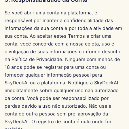
7 de Fevereiro de 2025
Se você abrir uma conta na plataforma, é
31 de Janeiro de 2025
responsável por manter a confidencialidade das
informações da sua conta e por toda a atividade em
24 de Janeiro de 2025
sua conta. Ao aceitar estes Termos e criar uma
17 de Janeiro de 2025
conta, você concorda com a nossa coleta, uso e
divulgação de suas informações conforme descrito
10 de Janeiro de 2025
na Política de Privacidade. Ninguém com menos de
18 anos pode se registrar para uma conta ou
3 de Janeiro de 2025
fornecer qualquer informação pessoal para
SkyDeckAI ou a plataforma. Notifique a SkyDeckAI
27 de Dezembro de 2024
imediatamente sobre qualquer uso não autorizado
da conta. Você pode ser responsabilizado por
20 de Dezembro de 2024
perdas devido a uso não autorizado. Não use a
conta de outra pessoa sem pré-aprovação da
13 de Dezembro de 2024
SkyDeckAI. O registro de conta é nulo onde for
6 de Dezembro de 2024