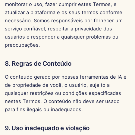
monitorar o uso, fazer cumprir estes Termos, e
27 de Setembro de 2024
atualizar a plataforma e os seus termos conforme
necessário. Somos responsáveis por fornecer um
20 de Setembro de 2024
serviço confiável, respeitar a privacidade dos
usuários e responder a quaisquer problemas ou
13 de Setembro de 2024
preocupações.
6 de Setembro de 2024
8. Regras de Conteúdo
23 de Agosto de 2024
O conteúdo gerado por nossas ferramentas de IA é
de propriedade de você, o usuário, sujeito a
16 de Agosto de 2024
quaisquer restrições ou condições especificadas
9 de Agosto de 2024
nestes Termos. O conteúdo não deve ser usado
para fins ilegais ou inadequados.
2 de Agosto de 2024
9. Uso inadequado e violação
26 de Julho de 2024