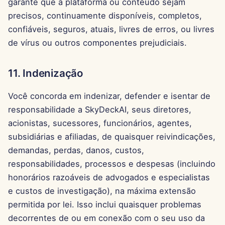
garante que a plataforma ou conteúdo sejam
18 de Setembro de 2023
precisos, continuamente disponíveis, completos,
confiáveis, seguros, atuais, livres de erros, ou livres
8 de Setembro de 2023
de vírus ou outros componentes prejudiciais.
11. Indenização
Você concorda em indenizar, defender e isentar de
responsabilidade a SkyDeckAI, seus diretores,
acionistas, sucessores, funcionários, agentes,
subsidiárias e afiliadas, de quaisquer reivindicações,
demandas, perdas, danos, custos,
responsabilidades, processos e despesas (incluindo
honorários razoáveis de advogados e especialistas
e custos de investigação), na máxima extensão
permitida por lei. Isso inclui quaisquer problemas
decorrentes de ou em conexão com o seu uso da