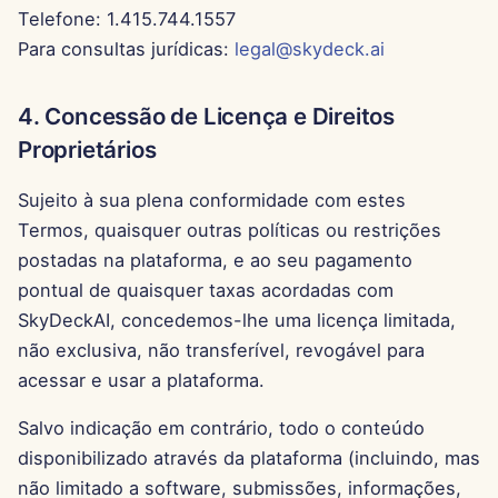
Telefone: 1.415.744.1557
13 de Junho de 2025
Para consultas jurídicas:
legal@skydeck.ai
6 de Junho de 2025
4. Concessão de Licença e Direitos
30 de Maio de 2025
Proprietários
23 de Maio de 2025
Sujeito à sua plena conformidade com estes
Termos, quaisquer outras políticas ou restrições
16 de Maio de 2025
postadas na plataforma, e ao seu pagamento
pontual de quaisquer taxas acordadas com
9 de Maio de 2025
SkyDeckAI, concedemos-lhe uma licença limitada,
2 de Maio de 2025
não exclusiva, não transferível, revogável para
acessar e usar a plataforma.
25 de Abril de 2025
Salvo indicação em contrário, todo o conteúdo
18 de Abril de 2025
disponibilizado através da plataforma (incluindo, mas
não limitado a software, submissões, informações,