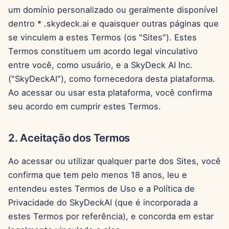
Responsabilidades do
Pods
d
um domínio personalizado ou geralmente disponível
Português
Usuário
Integração com OpenAI
Dec 12th, 2025
dentro * .skydeck.ai e quaisquer outras páginas que
o
Ferramentas
Tiếng Việt
se vinculem a estes Termos (os "Sites"). Estes
7. Direitos e
Integração com Perplexi
Dec 5th, 2025
a
简体中文
Termos constituem um acordo legal vinculativo
Responsabilidades do
Segurança de Dados
p
Fornecedor
entre você, como usuário, e a SkyDeck AI Inc.
Integração com Togethe
Nov 28th, 2025
繁體中文
AI
("SkyDeckAI"), como fornecedora desta plataforma.
e
8. Regras de Conteúdo
Nov 21st, 2025
Ao acessar ou usar esta plataforma, você confirma
s
Integração com Vertex A
seu acordo em cumprir estes Termos.
9. Uso inadequado e
Nov 14th, 2025
q
violação
xAI Integration
2. Aceitação dos Termos
u
31 de Outubro de 2025
10. Isenção de Garantias
i
Ao acessar ou utilizar qualquer parte dos Sites, você
5 de Setembro de 2025
s
confirma que tem pelo menos 18 anos, leu e
11. Indenização
entendeu estes Termos de Uso e a Política de
29 de Agosto de 2025
a
12. Suspensão ou
Privacidade do SkyDeckAI (que é incorporada a
Encerramento de Acesso
estes Termos por referência), e concorda em estar
22 de Agosto de 2025