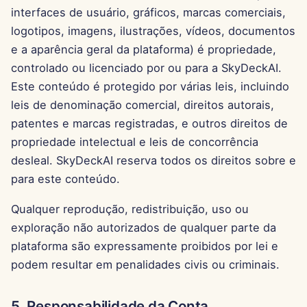
11 de Abril de 2025
interfaces de usuário, gráficos, marcas comerciais,
logotipos, imagens, ilustrações, vídeos, documentos
4 de Abril de 2025
e a aparência geral da plataforma) é propriedade,
controlado ou licenciado por ou para a SkyDeckAI.
28 de Março de 2025
Este conteúdo é protegido por várias leis, incluindo
leis de denominação comercial, direitos autorais,
21 de Março de 2025
patentes e marcas registradas, e outros direitos de
14 de Março de 2025
propriedade intelectual e leis de concorrência
desleal. SkyDeckAI reserva todos os direitos sobre e
7 de Março de 2025
para este conteúdo.
28 de Fevereiro de 2025
Qualquer reprodução, redistribuição, uso ou
exploração não autorizados de qualquer parte da
21 de Fevereiro de 2025
plataforma são expressamente proibidos por lei e
podem resultar em penalidades civis ou criminais.
14 de Fevereiro de 2025
5. Responsabilidade da Conta