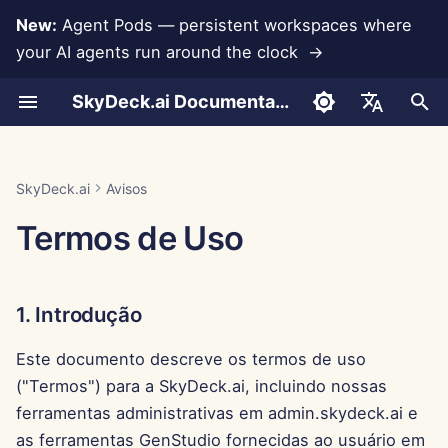
New:
Agent Pods — persistent workspaces where
your AI agents run around the clock →
I
SkyDeck.ai Documentation
n
Conversas
Run AI Agents Around the
Ferramentas de Admin e
LLMs e Bancos de
Desenvolva Suas
1. Introdução
Jan 30th, 2026
Práticas de Segurança do
Relatório de Avaliação de
Programador em Par
Prevenção de Perda de
Configurar Conta
Teste Gratuito
Integração com Anthropi
Integração com
Formato JSON para
i
English
Clock
Proprietário
Dados
Próprias Ferramentas
SkyDeck.ai
LLM
Dados
Rememberizer
Ferramentas
c
Upload de Documentos
2. Aceitação dos Termos
Jan 23rd, 2026
Assistente SQL
Configurar Integrações
Comprar Crédito
Integração com Banco d
العربية
SkyDeck.ai
Avisos
Operate an Agent Together
Guia de Configuração
Integrações de
Programa de Bug Bounty
Documentação Pronta para
Dados
Integração com Slack
Formato JSON para
i
Dansk
Termos de Uso
Aplicativos
LLM do SkyDeck.ai
Ferramentas LLM
Compartilhamento e
3. Informações de Contato
Jan 16th, 2026
Revisão de Acordo Legal
Configurar Segurança
Planos e Atualizações
a
Colaboração
Deploy Agents to Your
Cobrança
Gemini Integration
Deutsch
Whole Team
MCP Servers
Exemplo: Gerador de UI
4. Concessão de Licença e
Jan 9th, 2026
Me Ensine Qualquer
Organizar Equipes
Preços de Uso do Model
l
Español
Baseado em Texto
Sincronização com Slack
Direitos Proprietários
Coisa
Integração com Groq
1. Introdução
i
Français
Jan 2nd, 2026
Selecionar Ferramentas
Formato JSON para
z
Instantâneas Públicas
5. Responsabilidade da
Consultor de Estratégia
Integração com
Este documento descreve os termos de uso
Italiano
Ferramentas Inteligentes
Conta
HuggingFace
Dec 26th, 2025
Gerenciar Membros
("Termos") para a SkyDeck.ai, incluindo nossas
a
日本語
Navegação na Web
Gerador de Imagens
ferramentas administrativas em admin.skydeck.ai e
n
6. Direitos e
Integração com Mistral
Dec 19th, 2025
한국어
as ferramentas GenStudio fornecidas ao usuário em