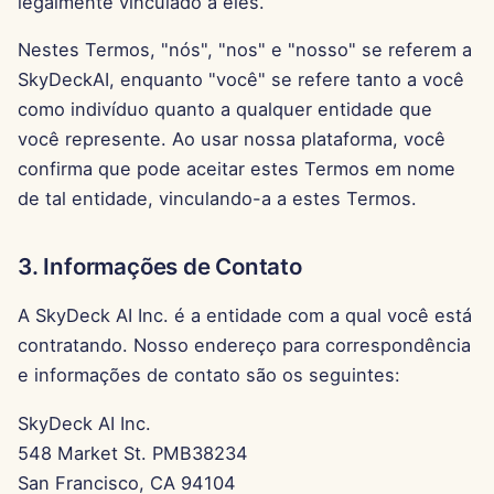
legalmente vinculado a eles.
13. Limitação de
15 de Agosto de 2025
Responsabilidade
Nestes Termos, "nós", "nos" e "nosso" se referem a
SkyDeckAI, enquanto "você" se refere tanto a você
8 de Agosto de 2025
14. Resolução de Disputas
como indivíduo quanto a qualquer entidade que
1 de Agosto de 2025
você represente. Ao usar nossa plataforma, você
15. Alterações aos Termos
confirma que pode aceitar estes Termos em nome
25 de Julho de 2025
de tal entidade, vinculando-a a estes Termos.
16. Traduções
18 de Julho de 2025
3. Informações de Contato
11 de Julho de 2025
A SkyDeck AI Inc. é a entidade com a qual você está
contratando. Nosso endereço para correspondência
4 de Julho de 2025
e informações de contato são os seguintes:
27 de Junho de 2025
SkyDeck AI Inc.
548 Market St. PMB38234
20 de Junho de 2025
San Francisco, CA 94104