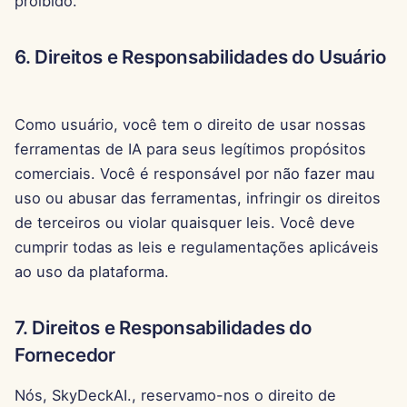
proibido.
29 de Novembro de 2024
6. Direitos e Responsabilidades do Usuário
22 de Novembro de 2024
Como usuário, você tem o direito de usar nossas
15 de Novembro de 2024
ferramentas de IA para seus legítimos propósitos
comerciais. Você é responsável por não fazer mau
8 de Novembro de 2024
uso ou abusar das ferramentas, infringir os direitos
1 de Novembro de 2024
de terceiros ou violar quaisquer leis. Você deve
cumprir todas as leis e regulamentações aplicáveis
25 de Outubro de 2024
ao uso da plataforma.
18 de Outubro de 2024
7. Direitos e Responsabilidades do
Fornecedor
11 de Outubro de 2024
Nós, SkyDeckAI., reservamo-nos o direito de
4 de Outubro de 2024