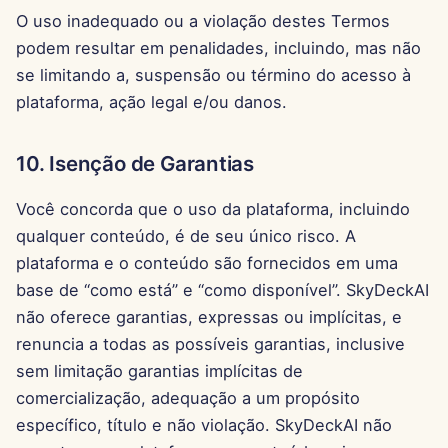
O uso inadequado ou a violação destes Termos
12 de Julho de 2024
podem resultar em penalidades, incluindo, mas não
se limitando a, suspensão ou término do acesso à
5 de Julho de 2024
plataforma, ação legal e/ou danos.
28 de Junho de 2024
10. Isenção de Garantias
21 de Junho de 2024
Você concorda que o uso da plataforma, incluindo
12 de Novembro de 2023
qualquer conteúdo, é de seu único risco. A
plataforma e o conteúdo são fornecidos em uma
6 de Novembro de 2023
base de “como está” e “como disponível”. SkyDeckAI
não oferece garantias, expressas ou implícitas, e
30 de Outubro de 2023
renuncia a todas as possíveis garantias, inclusive
sem limitação garantias implícitas de
23 de Outubro de 2023
comercialização, adequação a um propósito
16 de Outubro de 2023
específico, título e não violação. SkyDeckAI não