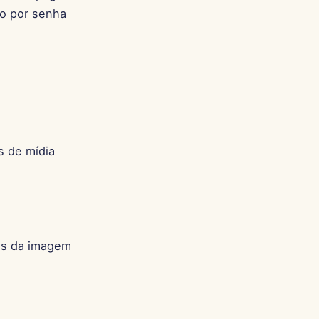
Português
ão por senha
Tiếng Việt
简体中文
繁體中文
s de mídia
es da imagem