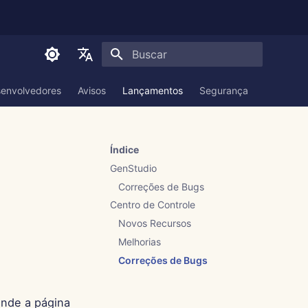
Inicializando a pesquisa
English
envolvedores
Avisos
Lançamentos
Segurança
Document
العربية
Dansk
Índice
Deutsch
GenStudio
Español
Correções de Bugs
Centro de Controle
Français
Novos Recursos
Italiano
Melhorias
日本語
Correções de Bugs
한국어
onde a página