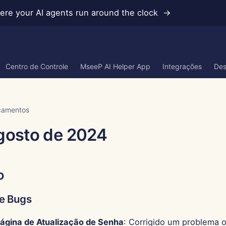
re your AI agents run around the clock →
Centro de Controle
MseeP AI Helper App
Integrações
Des
çamentos
gosto de 2024
o
e Bugs
ágina de Atualização de Senha
: Corrigido um problema 