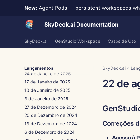
21 de Março de 2025
New:
Agent Pods — persistent workspaces whe
14 de Março de 2025
7 de Março de 2025
SkyDeck.ai Documentation
28 de Fevereiro de 2025
21 de Fevereiro de 2025
SkyDeck.ai
GenStudio Workspace
Casos de Uso
14 de Fevereiro de 2025
7 de Fevereiro de 2025
31 de Janeiro de 2025
Lançamentos
SkyDeck.ai
Lan
24 de Janeiro de 2025
22 de a
17 de Janeiro de 2025
10 de Janeiro de 2025
3 de Janeiro de 2025
GenStudi
27 de Dezembro de 2024
20 de Dezembro de 2024
Correções d
13 de Dezembro de 2024
6 de Dezembro de 2024
Acesso à P