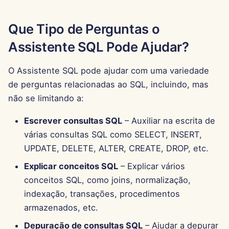
15 de Agosto de 2025
Que Tipo de Perguntas o
8 de Agosto de 2025
Assistente SQL Pode Ajudar?
1 de Agosto de 2025
O Assistente SQL pode ajudar com uma variedade
de perguntas relacionadas ao SQL, incluindo, mas
25 de Julho de 2025
não se limitando a:
18 de Julho de 2025
Escrever consultas SQL
– Auxiliar na escrita de
várias consultas SQL como SELECT, INSERT,
11 de Julho de 2025
UPDATE, DELETE, ALTER, CREATE, DROP, etc.
4 de Julho de 2025
Explicar conceitos SQL
– Explicar vários
conceitos SQL, como joins, normalização,
27 de Junho de 2025
indexação, transações, procedimentos
armazenados, etc.
20 de Junho de 2025
Depuração de consultas SQL
– Ajudar a depurar