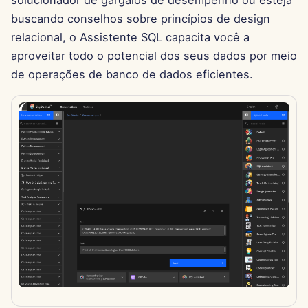
solucionador de gargalos de desempenho ou esteja
d
Português
buscando conselhos sobre princípios de design
Integração com OpenAI
Dec 12th, 2025
o
relacional, o Assistente SQL capacita você a
Tiếng Việt
Integração com Perplexi
Dec 5th, 2025
aproveitar todo o potencial dos seus dados por meio
a
简体中文
de operações de banco de dados eficientes.
p
Integração com Togethe
Nov 28th, 2025
繁體中文
AI
e
Nov 21st, 2025
s
Integração com Vertex A
Nov 14th, 2025
q
xAI Integration
u
31 de Outubro de 2025
i
5 de Setembro de 2025
s
29 de Agosto de 2025
a
22 de Agosto de 2025