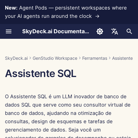
New:
Agent Pods — persistent workspaces where
your AI agents run around the clock →
I
SkyDeck.ai Documentation
n
Como Usar
Como Usar
Como Usar
Como Usar
Como Usar
Prevenção de Perda de
Run AI Agents Around the
Ferramentas de Admin e
LLMs e Bancos de
Desenvolva Suas
Termos de Uso
Jan 30th, 2026
Práticas de Segurança do
Relatório de Avaliação de
Configurar Conta
Teste Gratuito
Integração com Anthropi
Integração com
Formato JSON para
i
English
Dados
Clock
Proprietário
Dados
Próprias Ferramentas
SkyDeck.ai
LLM
Rememberizer
Ferramentas
c
Exemplo – Assistência com
Exemplo – Cláusula de
Exemplo – Introdução à
Exemplo – Retenção de
Exemplo – País das
Política de Privacidade
Jan 23rd, 2026
Configurar Integrações
Comprar Crédito
Integração com Banco d
العربية
SkyDeck.ai
GenStudio Workspace
Ferramentas
Assistente 
Script Python
NDA
Programação
Funcionários
Maravilhas de Inverno
Operate an Agent Together
Guia de Configuração
Integrações de
Programa de Bug Bounty
Documentação Pronta para
Dados
Integração com Slack
Formato JSON para
i
Dansk
Assistente SQL
Aplicativos
LLM do SkyDeck.ai
Ferramentas LLM
Aviso de Cookies
Jan 16th, 2026
Configurar Segurança
Planos e Atualizações
a
Deploy Agents to Your
Cobrança
Gemini Integration
Deutsch
Whole Team
MCP Servers
Exemplo: Gerador de UI
Jan 9th, 2026
Organizar Equipes
Preços de Uso do Model
l
Español
Baseado em Texto
Integração com Groq
O Assistente SQL é um LLM inovador de banco de
i
Français
Jan 2nd, 2026
Selecionar Ferramentas
dados SQL que serve como seu consultor virtual de
Formato JSON para
z
Integração com
Italiano
banco de dados, ajudando na otimização de
Ferramentas Inteligentes
HuggingFace
Dec 26th, 2025
Gerenciar Membros
a
consultas, design de esquemas e tarefas de
日本語
gerenciamento de dados. Seja você um
n
Integração com Mistral
Dec 19th, 2025
한국어