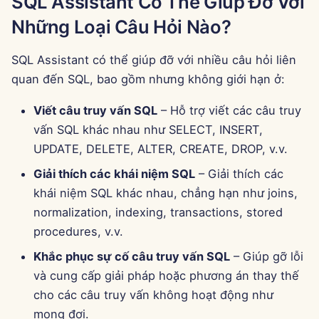
SQL Assistant Có Thể Giúp Đỡ Với
15 tháng 8 năm 2025
Những Loại Câu Hỏi Nào?
8 tháng 8 năm 2025
SQL Assistant có thể giúp đỡ với nhiều câu hỏi liên
quan đến SQL, bao gồm nhưng không giới hạn ở:
1 tháng 8 năm 2025
Viết câu truy vấn SQL
– Hỗ trợ viết các câu truy
25 tháng 7 năm 2025
vấn SQL khác nhau như SELECT, INSERT,
UPDATE, DELETE, ALTER, CREATE, DROP, v.v.
18 tháng 7 năm 2025
Giải thích các khái niệm SQL
– Giải thích các
11 tháng 7 năm 2025
khái niệm SQL khác nhau, chẳng hạn như joins,
normalization, indexing, transactions, stored
4 tháng 7 năm 2025
procedures, v.v.
Khắc phục sự cố câu truy vấn SQL
– Giúp gỡ lỗi
27 tháng 6 năm 2025
và cung cấp giải pháp hoặc phương án thay thế
cho các câu truy vấn không hoạt động như
20 tháng 6 năm 2025
mong đợi.