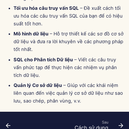
13 tháng 6 năm 2025
Tối ưu hóa câu truy vấn SQL
– Đề xuất cách tối
ưu hóa các câu truy vấn SQL của bạn để có hiệu
6 tháng 6 năm 2025
suất tốt hơn.
30 tháng 5 năm 2025
Mô hình dữ liệu
– Hỗ trợ thiết kế các sơ đồ cơ sở
dữ liệu và đưa ra lời khuyên về các phương pháp
23 tháng 5 năm 2025
tốt nhất.
SQL cho Phân tích Dữ liệu
– Viết các câu truy
16 tháng 5 năm 2025
vấn phức tạp để thực hiện các nhiệm vụ phân
tích dữ liệu.
9 tháng 5 năm 2025
Quản lý Cơ sở dữ liệu
– Giúp với các khái niệm
2 tháng 5 năm 2025
liên quan đến việc quản lý cơ sở dữ liệu như sao
lưu, sao chép, phân vùng, v.v.
25 tháng 4 năm 2025
18 tháng 4 năm 2025
Sau
Cách sử dụng