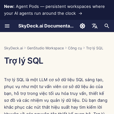
New:
Agent Pods — persistent workspaces where
your AI agents run around the clock →
I
SkyDeck.ai Documentation
n
Cách sử dụng
Cách sử dụng
Cách sử dụng
Cách sử dụng
Cách sử dụng
Ngăn ngừa mất dữ liệu
Run AI Agents Around the
Công cụ quản trị & chủ sở
LLMs và Cơ sở dữ liệu
Phát triển công cụ của
Điều khoản sử dụng
Jan 30th, 2026
Thực hành bảo mật
Báo cáo đánh giá LLM
Thiết lập tài khoản
Dùng thử miễn phí
Tích hợp Anthropic
Tích hợp Rememberizer
Định dạng JSON cho Cô
i
English
Clock
hữu
riêng bạn
SkyDeck.ai
cụ
t
Ví dụ – Hỗ trợ kịch bản
Ví dụ – Điều khoản NDA
Ví dụ – Giới thiệu về lập
Ví dụ – Giữ chân nhân viên
Ví dụ – Cảnh mùa đông
Tích hợp ứng dụng
Chính sách bảo mật
Jan 23rd, 2026
Tài liệu sẵn sàng LLM
Thiết lập tích hợp
Mua tín dụng
Tích hợp Cơ sở dữ liệu
Tích hợp Slack
العربية
SkyDeck.ai
GenStudio Workspace
Công cụ
Trợ lý SQL
Python
trình
Operate an Agent Together
Hướng dẫn thiết lập
Chương trình thưởng lỗi
SkyDeck.ai
Định dạng JSON cho Cô
i
Dansk
Trợ lý SQL
cụ LLM
MCP Servers
Thông báo về cookie
Jan 16th, 2026
Thiết lập bảo mật
Gói và nâng cấp
Gemini Integration
a
Deploy Agents to Your
Thanh toán
Deutsch
Whole Team
Ví dụ: Tạo giao diện ngư
Jan 9th, 2026
Tổ chức nhóm
Giá sử dụng mô hình
Tích hợp Groq
l
Español
dùng dựa trên văn bản
Trợ lý SQL là một LLM cơ sở dữ liệu SQL sáng tạo,
i
Français
Jan 2nd, 2026
Tổ chức công cụ
Tích hợp HuggingFace
phục vụ như một tư vấn viên cơ sở dữ liệu ảo của
Định dạng JSON cho Cô
z
Italiano
bạn, hỗ trợ trong việc tối ưu hóa truy vấn, thiết kế
cụ Thông minh
Dec 26th, 2025
Quản lý thành viên
Tích hợp Mistral
i
sơ đồ và các nhiệm vụ quản lý dữ liệu. Dù bạn đang
日本語
khắc phục các nút thắt hiệu suất hay tìm kiếm lời
n
Dec 19th, 2025
Tích hợp OpenAI
한국어