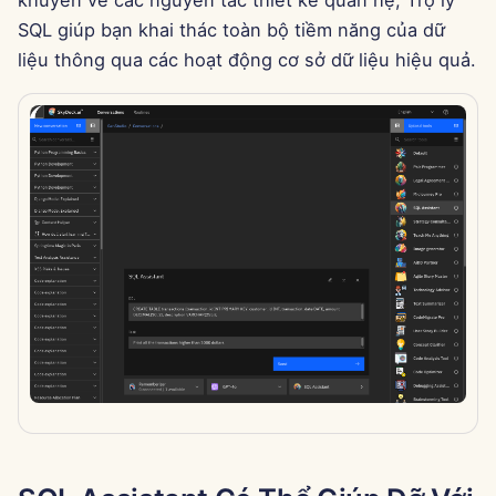
khuyên về các nguyên tắc thiết kế quan hệ, Trợ lý
g
Português
SQL giúp bạn khai thác toàn bộ tiềm năng của dữ
Dec 12th, 2025
Tích hợp Perplexity
s
liệu thông qua các hoạt động cơ sở dữ liệu hiệu quả.
Tiếng Việt
Dec 5th, 2025
Tích hợp Together AI
e
简体中文
a
Nov 28th, 2025
Tích hợp Vertex AI
繁體中文
r
Nov 21st, 2025
xAI Integration
c
Nov 14th, 2025
h
31 tháng 10 năm 2025
5 tháng 9 năm 2025
29 tháng 8 năm 2025
22 tháng 8 năm 2025