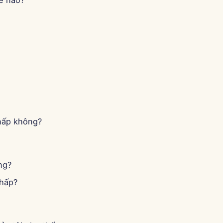
ế nào?
chấp không?
ng?
chấp?