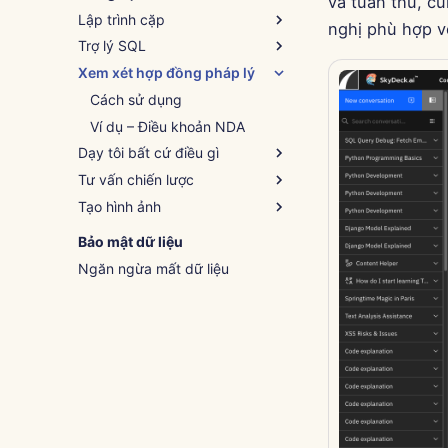
và tuân thủ, c
Lập trình cặp
nghị phù hợp v
Trợ lý SQL
Cách sử dụng
Xem xét hợp đồng pháp lý
Ví dụ – Hỗ trợ kịch bản Python
Cách sử dụng
Ví dụ – Gỡ lỗi truy vấn
Cách sử dụng
Ví dụ – Điều khoản NDA
Dạy tôi bất cứ điều gì
Tư vấn chiến lược
Cách sử dụng
Tạo hình ảnh
Ví dụ – Giới thiệu về lập trình
Cách sử dụng
Ví dụ – Giữ chân nhân viên
Cách sử dụng
Bảo mật dữ liệu
Ví dụ – Cảnh mùa đông
Ngăn ngừa mất dữ liệu