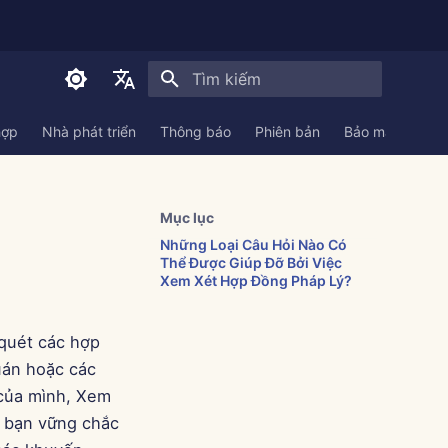
Initializing search
English
hợp
Nhà phát triển
Thông báo
Phiên bản
Bảo mật
Tài 
العربية
Dansk
Mục lục
Deutsch
Những Loại Câu Hỏi Nào Có
Thể Được Giúp Đỡ Bởi Việc
Español
Xem Xét Hợp Đồng Pháp Lý?
Français
 quét các hợp
Italiano
uán hoặc các
日本語
 của mình, Xem
한국어
a bạn vững chắc