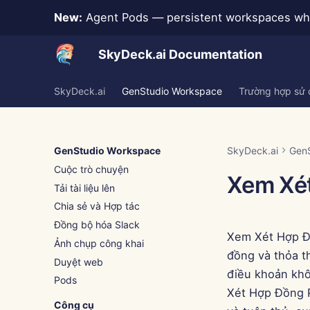
New:
Agent Pods — persistent workspaces whe
SkyDeck.ai Documentation
SkyDeck.ai
GenStudio Workspace
Trường hợp sử
GenStudio Workspace
SkyDeck.ai
Gen
Cuộc trò chuyện
Xem Xé
Tải tài liệu lên
Chia sẻ và Hợp tác
Đồng bộ hóa Slack
Xem Xét Hợp Đồ
Ảnh chụp công khai
đồng và thỏa t
Duyệt web
điều khoản khô
Pods
Xét Hợp Đồng P
Công cụ