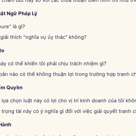
 chấm dứt này so với các thỏa thuận điển hình thì như th
uật Ngữ Pháp Lý
ure" là gì?
giải thích "nghĩa vụ ủy thác" không?
Ro
y có thể khiến tôi phải chịu trách nhiệm gì?
oản nào có thể không thuận lợi trong trường hợp tranh 
hẩm Quyền
lựa chọn luật này có lợi cho vị trí kinh doanh của tôi khô
trọng tài này có ý nghĩa gì đối với việc giải quyết tranh 
 Hành