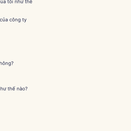
ủa tôi như thế
của công ty
không?
như thế nào?