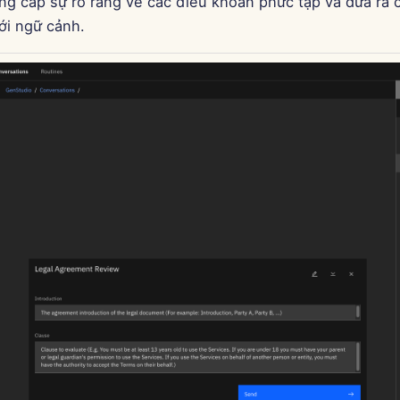
ung cấp sự rõ ràng về các điều khoản phức tạp và đưa ra
ới ngữ cảnh.