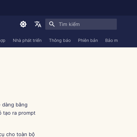
Initializing search
English
hợp
Nhà phát triển
Thông báo
Phiên bản
Bảo mật
Tài 
العربية
Dansk
Deutsch
Español
Français
ễ dàng bằng
Italiano
ó tạo ra prompt
日本語
한국어
 cụ cho toàn bộ