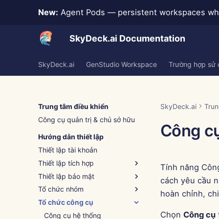
New:
Agent Pods — persistent workspaces whe
SkyDeck.ai Documentation
SkyDeck.ai
GenStudio Workspace
Trường hợp sử
Trung tâm điều khiển
SkyDeck.ai
Trun
Công cụ quản trị & chủ sở hữu
Công cụ
Hướng dẫn thiết lập
Thiết lập tài khoản
Thiết lập tích hợp
Tính năng Công
Thiết lập bảo mật
Hỗ trợ tích hợp
cách yêu cầu n
Tổ chức nhóm
Xác thực (SSO)
hoàn chỉnh, chi 
Tổ chức công cụ
Thêm nhóm mới
Chọn
Công cụ
Xóa nhóm
Công cụ hệ thống