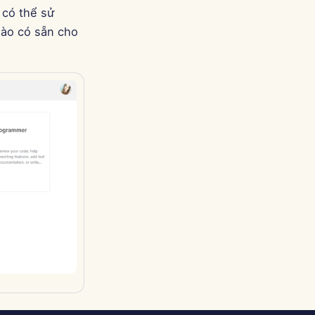
Português
 có thể sử
Tiếng Việt
nào có sẵn cho
简体中文
繁體中文