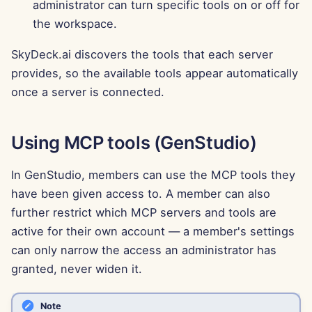
administrator can turn specific tools on or off for
13 tháng 6 năm 2025
the workspace.
6 tháng 6 năm 2025
SkyDeck.ai discovers the tools that each server
provides, so the available tools appear automatically
30 tháng 5 năm 2025
once a server is connected.
23 tháng 5 năm 2025
Using MCP tools (GenStudio)
16 tháng 5 năm 2025
In GenStudio, members can use the MCP tools they
9 tháng 5 năm 2025
have been given access to. A member can also
further restrict which MCP servers and tools are
2 tháng 5 năm 2025
active for their own account — a member's settings
can only narrow the access an administrator has
25 tháng 4 năm 2025
granted, never widen it.
18 tháng 4 năm 2025
Note