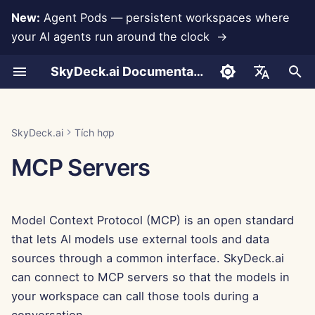
New:
Agent Pods — persistent workspaces where
your AI agents run around the clock →
I
SkyDeck.ai Documentation
n
Cuộc trò chuyện
Run AI Agents Around the
Công cụ quản trị & chủ sở
Tích hợp Anthropic
Tích hợp Rememberizer
Setting up MCP servers
Phát triển công cụ của
Điều khoản sử dụng
Jan 30th, 2026
Thực hành bảo mật
Báo cáo đánh giá LLM
Lập trình cặp
Ngăn ngừa mất dữ liệu
Thiết lập tài khoản
Dùng thử miễn phí
Định dạng JSON cho Cô
i
English
Clock
hữu
(Control Center)
riêng bạn
SkyDeck.ai
cụ
t
Tải tài liệu lên
Tích hợp Cơ sở dữ liệu
Tích hợp Slack
Chính sách bảo mật
Jan 23rd, 2026
Tài liệu sẵn sàng LLM
Trợ lý SQL
Thiết lập tích hợp
Mua tín dụng
العربية
SkyDeck.ai
Tích hợp
Operate an Agent Together
Hướng dẫn thiết lập
Using MCP tools
Chương trình thưởng lỗi
SkyDeck.ai
Định dạng JSON cho Cô
i
Dansk
MCP Servers
(GenStudio)
cụ LLM
Chia sẻ và Hợp tác
Gemini Integration
Thông báo về cookie
Jan 16th, 2026
Xem xét hợp đồng pháp
Thiết lập bảo mật
Gói và nâng cấp
a
Deploy Agents to Your
Thanh toán
lý
Deutsch
Whole Team
Ví dụ: Tạo giao diện ngư
Đồng bộ hóa Slack
Tích hợp Groq
Jan 9th, 2026
Tổ chức nhóm
Giá sử dụng mô hình
l
Español
dùng dựa trên văn bản
Dạy tôi bất cứ điều gì
Model Context Protocol (MCP) is an open standard
i
Français
Ảnh chụp công khai
Tích hợp HuggingFace
Jan 2nd, 2026
Tổ chức công cụ
that lets AI models use external tools and data
Định dạng JSON cho Cô
z
Tư vấn chiến lược
Italiano
sources through a common interface. SkyDeck.ai
cụ Thông minh
Duyệt web
Tích hợp Mistral
Dec 26th, 2025
Quản lý thành viên
i
can connect to MCP servers so that the models in
日本語
Tạo hình ảnh
your workspace can call those tools during a
n
Pods
Tích hợp OpenAI
Dec 19th, 2025
한국어