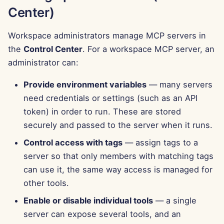
Center)
15 tháng 8 năm 2025
Workspace administrators manage MCP servers in
8 tháng 8 năm 2025
the
Control Center
. For a workspace MCP server, an
1 tháng 8 năm 2025
administrator can:
Provide environment variables
— many servers
25 tháng 7 năm 2025
need credentials or settings (such as an API
18 tháng 7 năm 2025
token) in order to run. These are stored
securely and passed to the server when it runs.
11 tháng 7 năm 2025
Control access with tags
— assign tags to a
server so that only members with matching tags
4 tháng 7 năm 2025
can use it, the same way access is managed for
other tools.
27 tháng 6 năm 2025
Enable or disable individual tools
— a single
20 tháng 6 năm 2025
server can expose several tools, and an