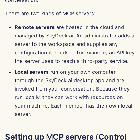
conversation.
g
Português
Công cụ
Tích hợp Perplexity
Dec 12th, 2025
There are two kinds of MCP servers:
s
Tiếng Việt
Bảo mật dữ liệu
Tích hợp Together AI
Dec 5th, 2025
Remote servers
are hosted in the cloud and
e
简体中文
managed by SkyDeck.ai. An administrator adds a
a
Tích hợp Vertex AI
Nov 28th, 2025
繁體中文
server to the workspace and supplies any
r
configuration it needs — for example, an API key
xAI Integration
Nov 21st, 2025
the server uses to reach a third-party service.
c
Nov 14th, 2025
Local servers
run on your own computer
h
through the SkyDeck.ai desktop app and are
31 tháng 10 năm 2025
invoked from your conversation. Because they
run locally, they can work with resources on
5 tháng 9 năm 2025
your machine. Each member has their own local
server.
29 tháng 8 năm 2025
22 tháng 8 năm 2025
Setting up MCP servers (Control