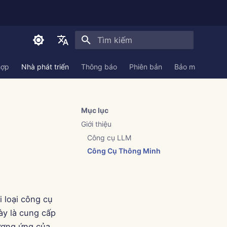
Initializing search
English
hợp
Nhà phát triển
Thông báo
Phiên bản
Bảo mật
Tài 
العربية
Dansk
Mục lục
Deutsch
Giới thiệu
Español
Công cụ LLM
Công Cụ Thông Minh
Français
Italiano
日本語
 loại công cụ
한국어
y là cung cấp
tương ứng của