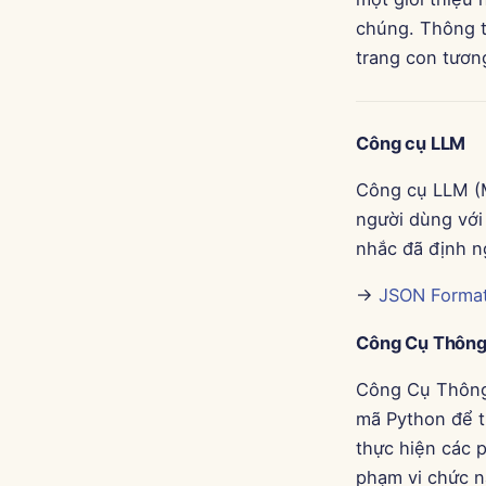
chúng. Thông ti
trang con tươn
Công cụ LLM
Công cụ LLM (M
người dùng với
nhắc đã định n
→
JSON Format
Công Cụ Thông
Công Cụ Thông
mã Python để tr
thực hiện các p
phạm vi chức 