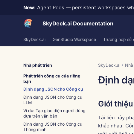
New:
Agent Pods — persistent workspaces whe
SkyDeck.ai Documentation
SkyDeck.ai
GenStudio Workspace
Trường hợp sử
Nhà phát triển
SkyDeck.ai
Nhà 
Phát triển công cụ của riêng
Định d
bạn
Định dạng JSON cho Công cụ
Định dạng JSON cho Công cụ
Giới thiệu
LLM
Ví dụ: Tạo giao diện người dùng
dựa trên văn bản
Tài liệu này ph
Định dạng JSON cho Công cụ
khác nhau: Côn
Thông minh
một giới thiệu