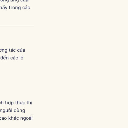
Português
thấy trong các
Tiếng Việt
简体中文
繁體中文
ơng tác của
đến các lời
h hợp thực thi
 người dùng
 cao khác ngoài