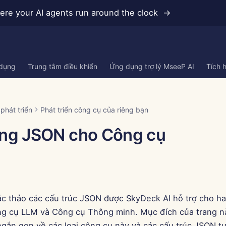
re your AI agents run around the clock →
 dụng
Trung tâm điều khiển
Ứng dụng trợ lý MseeP AI
Tích 
phát triển
Phát triển công cụ của riêng bạn
ạng JSON cho Công cụ
ác thảo các cấu trúc JSON được SkyDeck AI hỗ trợ cho hai
g cụ LLM và Công cụ Thông minh. Mục đích của trang nà
 ngắn gọn về các loại công cụ này và các cấu trúc JSON 