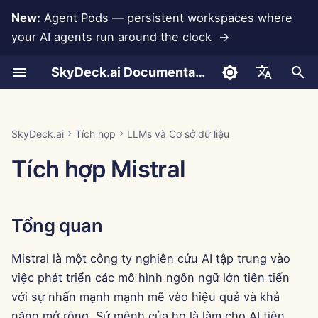
New:
Agent Pods — persistent workspaces where
your AI agents run around the clock →
I
SkyDeck.ai Documentation
n
Cuộc trò chuyện
Run AI Agents Around the
Công cụ quản trị & chủ sở
Tổng quan
Tích hợp Rememberizer
Phát triển công cụ của
Điều khoản sử dụng
Jan 30th, 2026
Thực hành bảo mật
Báo cáo đánh giá LLM
Lập trình cặp
Ngăn ngừa mất dữ liệu
Thiết lập tài khoản
Dùng thử miễn phí
Định dạng JSON cho Cô
i
English
Clock
hữu
riêng bạn
SkyDeck.ai
cụ
t
Tải tài liệu lên
Tạo khóa API Mistral
Tích hợp Slack
Chính sách bảo mật
Jan 23rd, 2026
Tài liệu sẵn sàng LLM
Trợ lý SQL
Thiết lập tích hợp
Mua tín dụng
العربية
SkyDeck.ai
Tích hợp
LLMs và Cơ sở dữ liệu
Operate an Agent Together
Hướng dẫn thiết lập
Chương trình thưởng lỗi
SkyDeck.ai
Định dạng JSON cho Cô
i
Dansk
Tích hợp Mistral
cụ LLM
Chia sẻ và Hợp tác
Thêm API Key vào Trung
Thông báo về cookie
Jan 16th, 2026
Xem xét hợp đồng pháp
Thiết lập bảo mật
Gói và nâng cấp
a
Deploy Agents to Your
Thanh toán
Tâm Điều Khiển AI SkyDeck
lý
Deutsch
Whole Team
Ví dụ: Tạo giao diện ngư
Đồng bộ hóa Slack
Jan 9th, 2026
Tổ chức nhóm
Giá sử dụng mô hình
l
Español
dùng dựa trên văn bản
Kết luận
Dạy tôi bất cứ điều gì
Tổng quan
i
Français
Ảnh chụp công khai
Jan 2nd, 2026
Tổ chức công cụ
Định dạng JSON cho Cô
z
Tư vấn chiến lược
Mistral là một công ty nghiên cứu AI tập trung vào
Italiano
cụ Thông minh
Duyệt web
Dec 26th, 2025
Quản lý thành viên
việc phát triển các mô hình ngôn ngữ lớn tiên tiến
i
日本語
Tạo hình ảnh
với sự nhấn mạnh mạnh mẽ vào hiệu quả và khả
n
Pods
Dec 19th, 2025
한국어
năng mở rộng. Sứ mệnh của họ là làm cho AI tiên