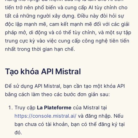
g
tiến trở nên phổ biến và cung cấp AI tùy chỉnh cho
Português
Công cụ
Dec 12th, 2025
tất cả những người xây dựng. Điều này đòi hỏi sự
s
Tiếng Việt
độc lập mạnh mẽ, cam kết mạnh mẽ đối với các giải
Bảo mật dữ liệu
Dec 5th, 2025
e
简体中文
pháp mở, di động và có thể tùy chỉnh, và một sự tập
a
Nov 28th, 2025
trung cực kỳ vào việc cung cấp công nghệ tiên tiến
繁體中文
nhất trong thời gian hạn chế.
r
Nov 21st, 2025
c
Tạo khóa API Mistral
Nov 14th, 2025
h
31 tháng 10 năm 2025
Để sử dụng API Mistral, bạn cần tạo một khóa API
bằng cách làm theo các bước đơn giản sau:
5 tháng 9 năm 2025
Truy cập
La Plateforme
của Mistral tại
29 tháng 8 năm 2025
https://console.mistral.ai/
và đăng nhập. Nếu
bạn chưa có tài khoản, bạn có thể đăng ký tại
22 tháng 8 năm 2025
đó.