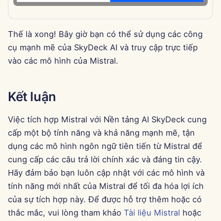
7 tháng 2 năm 2025
31 tháng 1 năm 2025
Thế là xong! Bây giờ bạn có thể sử dụng các công
cụ mạnh mẽ của SkyDeck AI và truy cập trực tiếp
24 tháng 1 năm 2025
vào các mô hình của Mistral.
17 tháng 1 năm 2025
Kết luận
10 tháng 1 năm 2025
Việc tích hợp Mistral với Nền tảng AI SkyDeck cung
3 tháng 1 năm 2025
cấp một bộ tính năng và khả năng mạnh mẽ, tận
dụng các mô hình ngôn ngữ tiên tiến từ Mistral để
27 tháng 12 năm 2024
cung cấp các câu trả lời chính xác và đáng tin cậy.
20 tháng 12 năm 2024
Hãy đảm bảo bạn luôn cập nhật với các mô hình và
tính năng mới nhất của Mistral để tối đa hóa lợi ích
13 tháng 12 năm 2024
của sự tích hợp này. Để được hỗ trợ thêm hoặc có
thắc mắc, vui lòng tham khảo
Tài liệu Mistral
hoặc
6 tháng 12 năm 2024