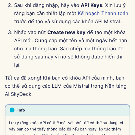
Sau khi đăng nhập, hãy vào
API Keys
. Xin lưu ý
15 tháng 8 năm 2025
rằng bạn cần thiết lập một
Kế hoạch Thanh toán
trước để tạo và sử dụng các khóa API Mistral.
8 tháng 8 năm 2025
Nhấp vào nút
Create new key
để tạo một khóa
1 tháng 8 năm 2025
API mới. Cung cấp một tên và một ngày hết hạn
cho mã thông báo. Sao chép mã thông báo để
25 tháng 7 năm 2025
sử dụng sau này vì nó sẽ không được hiển thị
lại.
18 tháng 7 năm 2025
Tất cả đã xong! Khi bạn có khóa API của mình, bạn
11 tháng 7 năm 2025
có thể sử dụng các LLM của Mistral trong Nền tảng
AI SkyDeck.
4 tháng 7 năm 2025
27 tháng 6 năm 2025
Info
Lưu ý rằng khóa API có thể mất vài phút để có thể sử dụng, vì
20 tháng 6 năm 2025
vậy bạn có thể thấy thông báo lỗi nếu bạn ngay lập tức thêm