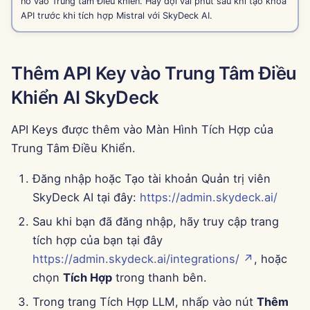
nó vào Trung tâm Điều khiển. Hãy đợi vài phút sau khi tạo khóa
13 tháng 6 năm 2025
API trước khi tích hợp Mistral với SkyDeck AI.
6 tháng 6 năm 2025
Thêm API Key vào Trung Tâm Điều
30 tháng 5 năm 2025
Khiển AI SkyDeck
23 tháng 5 năm 2025
API Keys được thêm vào Màn Hình Tích Hợp của
16 tháng 5 năm 2025
Trung Tâm Điều Khiển.
Đăng nhập hoặc Tạo tài khoản Quản trị viên
9 tháng 5 năm 2025
SkyDeck AI tại đây:
https://admin.skydeck.ai/
2 tháng 5 năm 2025
Sau khi bạn đã đăng nhập, hãy truy cập trang
tích hợp của bạn tại đây
25 tháng 4 năm 2025
https://admin.skydeck.ai/integrations/ ↗
, hoặc
chọn
Tích Hợp
trong thanh bên.
18 tháng 4 năm 2025
Trong trang Tích Hợp LLM, nhấp vào nút
Thêm