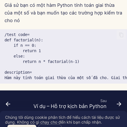
Giả sử bạn có một hàm Python tính toán giai thừa
29 tháng 11 năm 2024
của một số và bạn muốn tạo các trường hợp kiểm tra
cho nó
22 tháng 11 năm 2024
15 tháng 11 năm 2024
8 tháng 11 năm 2024
1 tháng 11 năm 2024
25 tháng 10 năm 2024
18 tháng 10 năm 2024
Sau
Ví dụ – Hỗ trợ kịch bản Python
11 tháng 10 năm 2024
Chúng tôi dùng cookie phân tích để hiểu cách tài liệu được sử
dụng. Không có gì chạy cho đến khi bạn chấp nhận.
Copyright © 2026 SkyDeck AI Inc.
4 tháng 10 năm 2024