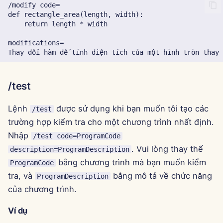
7 tháng 2 năm 2025
31 tháng 1 năm 2025
24 tháng 1 năm 2025
17 tháng 1 năm 2025
/test
10 tháng 1 năm 2025
Lệnh
được sử dụng khi bạn muốn tôi tạo các
/test
trường hợp kiểm tra cho một chương trình nhất định.
3 tháng 1 năm 2025
Nhập
/test code=ProgramCode
27 tháng 12 năm 2024
. Vui lòng thay thế
description=ProgramDescription
bằng chương trình mà bạn muốn kiểm
ProgramCode
20 tháng 12 năm 2024
tra, và
bằng mô tả về chức năng
ProgramDescription
của chương trình.
13 tháng 12 năm 2024
Ví dụ
6 tháng 12 năm 2024