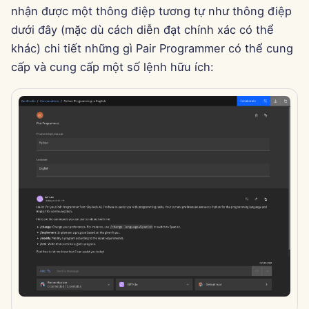
g
nhận được một thông điệp tương tự như thông điệp
Português
Dec 12th, 2025
Tích hợp Perplexity
dưới đây (mặc dù cách diễn đạt chính xác có thể
s
Tiếng Việt
khác) chi tiết những gì Pair Programmer có thể cung
Dec 5th, 2025
Tích hợp Together AI
e
cấp và cung cấp một số lệnh hữu ích:
简体中文
a
Nov 28th, 2025
Tích hợp Vertex AI
繁體中文
r
Nov 21st, 2025
xAI Integration
c
Nov 14th, 2025
h
31 tháng 10 năm 2025
5 tháng 9 năm 2025
29 tháng 8 năm 2025
22 tháng 8 năm 2025