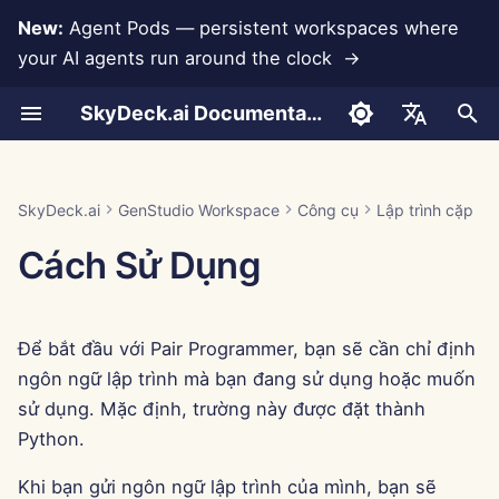
New:
Agent Pods — persistent workspaces where
your AI agents run around the clock →
I
SkyDeck.ai Documentation
n
/change
Cách sử dụng
Cách sử dụng
Cách sử dụng
Cách sử dụng
Cách sử dụng
Ngăn ngừa mất dữ liệu
Run AI Agents Around the
Công cụ quản trị & chủ sở
LLMs và Cơ sở dữ liệu
Phát triển công cụ của
Điều khoản sử dụng
Jan 30th, 2026
Thực hành bảo mật
Báo cáo đánh giá LLM
Thiết lập tài khoản
Dùng thử miễn phí
Tích hợp Anthropic
Tích hợp Rememberizer
Định dạng JSON cho Cô
i
English
Clock
hữu
riêng bạn
SkyDeck.ai
cụ
t
/implement
Ví dụ – Gỡ lỗi truy vấn
Ví dụ – Điều khoản NDA
Ví dụ – Giới thiệu về lập
Ví dụ – Giữ chân nhân viên
Ví dụ – Cảnh mùa đông
Tích hợp ứng dụng
Chính sách bảo mật
Jan 23rd, 2026
Tài liệu sẵn sàng LLM
Thiết lập tích hợp
Mua tín dụng
Tích hợp Cơ sở dữ liệu
Tích hợp Slack
العربية
SkyDeck.ai
GenStudio Workspace
Công cụ
Lập trình cặp
trình
Operate an Agent Together
Hướng dẫn thiết lập
Chương trình thưởng lỗi
SkyDeck.ai
Định dạng JSON cho Cô
i
Dansk
Cách Sử Dụng
cụ LLM
MCP Servers
Thông báo về cookie
Jan 16th, 2026
Ví dụ
Thiết lập bảo mật
Gói và nâng cấp
Gemini Integration
a
Deploy Agents to Your
Thanh toán
Deutsch
Whole Team
Ví dụ: Tạo giao diện ngư
/modify
Jan 9th, 2026
Tổ chức nhóm
Giá sử dụng mô hình
Tích hợp Groq
l
Español
dùng dựa trên văn bản
Để bắt đầu với Pair Programmer, bạn sẽ cần chỉ định
i
Français
Jan 2nd, 2026
Ví dụ
Tổ chức công cụ
Tích hợp HuggingFace
ngôn ngữ lập trình mà bạn đang sử dụng hoặc muốn
Định dạng JSON cho Cô
z
Italiano
sử dụng. Mặc định, trường này được đặt thành
cụ Thông minh
/test
Dec 26th, 2025
Quản lý thành viên
Tích hợp Mistral
i
Python.
日本語
n
Dec 19th, 2025
Ví dụ
Tích hợp OpenAI
Khi bạn gửi ngôn ngữ lập trình của mình, bạn sẽ
한국어