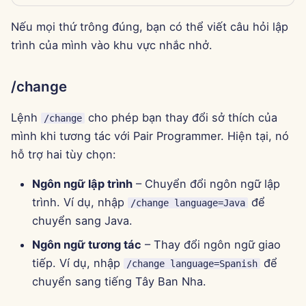
15 tháng 8 năm 2025
Nếu mọi thứ trông đúng, bạn có thể viết câu hỏi lập
trình của mình vào khu vực nhắc nhở.
8 tháng 8 năm 2025
1 tháng 8 năm 2025
/change
25 tháng 7 năm 2025
Lệnh
cho phép bạn thay đổi sở thích của
/change
mình khi tương tác với Pair Programmer. Hiện tại, nó
18 tháng 7 năm 2025
hỗ trợ hai tùy chọn:
11 tháng 7 năm 2025
Ngôn ngữ lập trình
– Chuyển đổi ngôn ngữ lập
trình. Ví dụ, nhập
để
/change language=Java
4 tháng 7 năm 2025
chuyển sang Java.
Ngôn ngữ tương tác
– Thay đổi ngôn ngữ giao
27 tháng 6 năm 2025
tiếp. Ví dụ, nhập
để
/change language=Spanish
chuyển sang tiếng Tây Ban Nha.
20 tháng 6 năm 2025