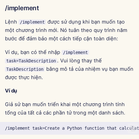
13 tháng 6 năm 2025
/implement
6 tháng 6 năm 2025
Lệnh
được sử dụng khi bạn muốn tạo
/implement
một chương trình mới. Nó tuân theo quy trình năm
30 tháng 5 năm 2025
bước để đảm bảo một cách tiếp cận toàn diện:
23 tháng 5 năm 2025
Ví dụ, bạn có thể nhập
/implement
. Vui lòng thay thế
task=TaskDescription
16 tháng 5 năm 2025
bằng mô tả của nhiệm vụ bạn muốn
TaskDescription
được thực hiện.
9 tháng 5 năm 2025
Ví dụ
2 tháng 5 năm 2025
Giả sử bạn muốn triển khai một chương trình tính
25 tháng 4 năm 2025
tổng của tất cả các phần tử trong một danh sách.
18 tháng 4 năm 2025