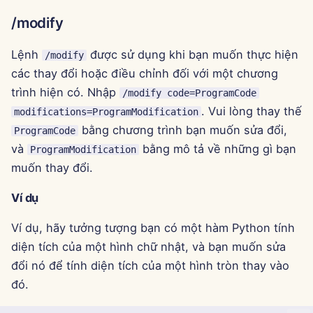
11 tháng 4 năm 2025
/modify
4 tháng 4 năm 2025
Lệnh
được sử dụng khi bạn muốn thực hiện
/modify
các thay đổi hoặc điều chỉnh đối với một chương
28 tháng 3 năm 2025
trình hiện có. Nhập
/modify code=ProgramCode
21 tháng 3 năm 2025
. Vui lòng thay thế
modifications=ProgramModification
bằng chương trình bạn muốn sửa đổi,
ProgramCode
14 tháng 3 năm 2025
và
bằng mô tả về những gì bạn
ProgramModification
muốn thay đổi.
7 tháng 3 năm 2025
Ví dụ
28 tháng 2 năm 2025
Ví dụ, hãy tưởng tượng bạn có một hàm Python tính
21 tháng 2 năm 2025
diện tích của một hình chữ nhật, và bạn muốn sửa
đổi nó để tính diện tích của một hình tròn thay vào
14 tháng 2 năm 2025
đó.