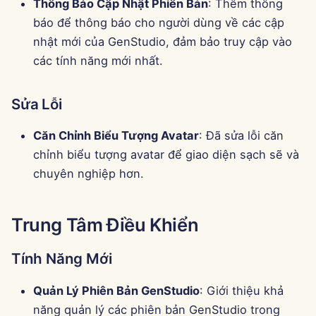
Thông Báo Cập Nhật Phiên Bản
: Thêm thông
g
Português
Công cụ
Tích hợp Perplexity
báo để thông báo cho người dùng về các cập
s
nhật mới của GenStudio, đảm bảo truy cập vào
Tiếng Việt
Bảo mật dữ liệu
Tích hợp Together AI
các tính năng mới nhất.
e
简体中文
a
Tích hợp Vertex AI
繁體中文
Sửa Lỗi
r
xAI Integration
Căn Chỉnh Biểu Tượng Avatar
: Đã sửa lỗi căn
c
chỉnh biểu tượng avatar để giao diện sạch sẽ và
h
chuyên nghiệp hơn.
Trung Tâm Điều Khiển
Tính Năng Mới
Quản Lý Phiên Bản GenStudio
: Giới thiệu khả
năng quản lý các phiên bản GenStudio trong