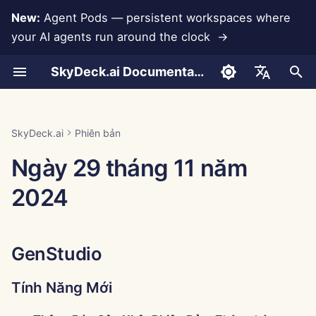
New:
Agent Pods — persistent workspaces where
your AI agents run around the clock →
I
SkyDeck.ai Documentation
n
Cuộc trò chuyện
Run AI Agents Around the
Công cụ quản trị & chủ sở
LLMs và Cơ sở dữ liệu
Phát triển công cụ của
Điều khoản sử dụng
GenStudio
Thực hành bảo mật
Báo cáo đánh giá LLM
Lập trình cặp
Ngăn ngừa mất dữ liệu
Thiết lập tài khoản
Dùng thử miễn phí
Tích hợp Anthropic
Tích hợp Rememberizer
Định dạng JSON cho Cô
i
English
Clock
hữu
riêng bạn
SkyDeck.ai
cụ
t
Tải tài liệu lên
Tích hợp ứng dụng
Chính sách bảo mật
Tài liệu sẵn sàng LLM
Tính Năng Mới
Trợ lý SQL
Thiết lập tích hợp
Mua tín dụng
Tích hợp Cơ sở dữ liệu
Tích hợp Slack
العربية
SkyDeck.ai
Phiên bản
Operate an Agent Together
Hướng dẫn thiết lập
Chương trình thưởng lỗi
SkyDeck.ai
Định dạng JSON cho Cô
i
Dansk
Ngày 29 tháng 11 năm
cụ LLM
Chia sẻ và Hợp tác
MCP Servers
Thông báo về cookie
Sửa Lỗi
Xem xét hợp đồng pháp
Thiết lập bảo mật
Gói và nâng cấp
Gemini Integration
a
Deploy Agents to Your
Thanh toán
lý
Deutsch
2024
Whole Team
Ví dụ: Tạo giao diện ngư
Đồng bộ hóa Slack
Trung Tâm Điều Khiển
Tổ chức nhóm
Giá sử dụng mô hình
Tích hợp Groq
l
Español
dùng dựa trên văn bản
Dạy tôi bất cứ điều gì
i
Français
Ảnh chụp công khai
Tính Năng Mới
Tổ chức công cụ
Tích hợp HuggingFace
GenStudio
Định dạng JSON cho Cô
z
Tư vấn chiến lược
Italiano
cụ Thông minh
Duyệt web
Cải tiến
Quản lý thành viên
Tích hợp Mistral
i
日本語
Tạo hình ảnh
Tính Năng Mới
n
Pods
Sửa Lỗi
Tích hợp OpenAI
한국어