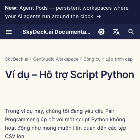
New:
Agent Pods — persistent workspaces where
your AI agents run around the clock →
I
SkyDeck.ai Documentation
n
Cách sử dụng
Cách sử dụng
Cách sử dụng
Cách sử dụng
Cách sử dụng
Ngăn ngừa mất dữ liệu
Run AI Agents Around the
Công cụ quản trị & chủ sở
LLMs và Cơ sở dữ liệu
Phát triển công cụ của
Điều khoản sử dụng
Jan 30th, 2026
Thực hành bảo mật
Báo cáo đánh giá LLM
Thiết lập tài khoản
Dùng thử miễn phí
Tích hợp Anthropic
Tích hợp Rememberizer
Định dạng JSON cho Cô
i
English
Clock
hữu
riêng bạn
SkyDeck.ai
cụ
t
Ví dụ – Gỡ lỗi truy vấn
Ví dụ – Điều khoản NDA
Ví dụ – Giới thiệu về lập
Ví dụ – Giữ chân nhân viên
Ví dụ – Cảnh mùa đông
Tích hợp ứng dụng
Chính sách bảo mật
Jan 23rd, 2026
Tài liệu sẵn sàng LLM
Thiết lập tích hợp
Mua tín dụng
Tích hợp Cơ sở dữ liệu
Tích hợp Slack
العربية
SkyDeck.ai
GenStudio Workspace
Công cụ
Lập trình cặp
trình
Operate an Agent Together
Hướng dẫn thiết lập
Chương trình thưởng lỗi
SkyDeck.ai
Định dạng JSON cho Cô
i
Dansk
Ví dụ – Hỗ trợ Script Python
cụ LLM
MCP Servers
Thông báo về cookie
Jan 16th, 2026
Thiết lập bảo mật
Gói và nâng cấp
Gemini Integration
a
Deploy Agents to Your
Thanh toán
Deutsch
Whole Team
Ví dụ: Tạo giao diện ngư
Jan 9th, 2026
Tổ chức nhóm
Giá sử dụng mô hình
Tích hợp Groq
l
Español
dùng dựa trên văn bản
i
Français
Jan 2nd, 2026
Tổ chức công cụ
Tích hợp HuggingFace
Trong ví dụ này, chúng tôi đang yêu cầu Pair
Định dạng JSON cho Cô
z
Italiano
cụ Thông minh
Dec 26th, 2025
Quản lý thành viên
Tích hợp Mistral
Programmer giúp đỡ với một script Python không
i
日本語
hoạt động như mong muốn liên quan đến các tệp
n
Dec 19th, 2025
Tích hợp OpenAI
CSV lớn.
한국어