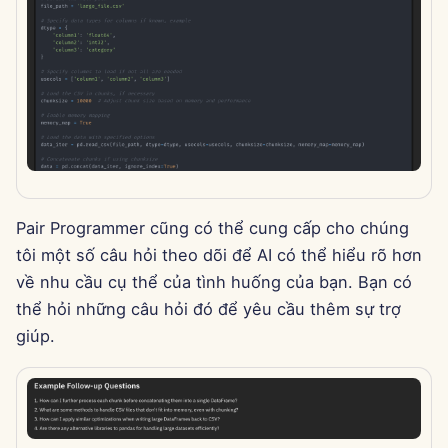
13 tháng 6 năm 2025
6 tháng 6 năm 2025
30 tháng 5 năm 2025
23 tháng 5 năm 2025
16 tháng 5 năm 2025
Pair Programmer cũng có thể cung cấp cho chúng
tôi một số câu hỏi theo dõi để AI có thể hiểu rõ hơn
9 tháng 5 năm 2025
về nhu cầu cụ thể của tình huống của bạn. Bạn có
thể hỏi những câu hỏi đó để yêu cầu thêm sự trợ
2 tháng 5 năm 2025
giúp.
25 tháng 4 năm 2025
18 tháng 4 năm 2025