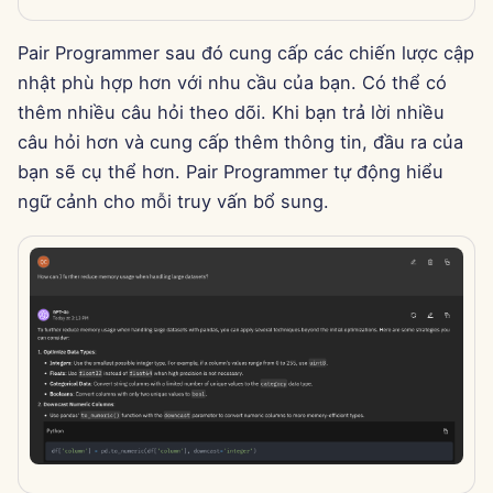
11 tháng 4 năm 2025
Pair Programmer sau đó cung cấp các chiến lược cập
4 tháng 4 năm 2025
nhật phù hợp hơn với nhu cầu của bạn. Có thể có
thêm nhiều câu hỏi theo dõi. Khi bạn trả lời nhiều
28 tháng 3 năm 2025
câu hỏi hơn và cung cấp thêm thông tin, đầu ra của
bạn sẽ cụ thể hơn. Pair Programmer tự động hiểu
21 tháng 3 năm 2025
ngữ cảnh cho mỗi truy vấn bổ sung.
14 tháng 3 năm 2025
7 tháng 3 năm 2025
28 tháng 2 năm 2025
21 tháng 2 năm 2025
14 tháng 2 năm 2025