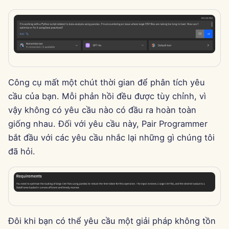
g
Português
Dec 12th, 2025
Tích hợp Perplexity
s
Tiếng Việt
Dec 5th, 2025
Tích hợp Together AI
e
简体中文
a
Nov 28th, 2025
Tích hợp Vertex AI
繁體中文
r
Công cụ mất một chút thời gian để phân tích yêu
Nov 21st, 2025
xAI Integration
cầu của bạn. Mỗi phản hồi đều được tùy chỉnh, vì
c
vậy không có yêu cầu nào có đầu ra hoàn toàn
Nov 14th, 2025
h
giống nhau. Đối với yêu cầu này, Pair Programmer
bắt đầu với các yêu cầu nhắc lại những gì chúng tôi
31 tháng 10 năm 2025
đã hỏi.
5 tháng 9 năm 2025
29 tháng 8 năm 2025
22 tháng 8 năm 2025
Đôi khi bạn có thể yêu cầu một giải pháp không tồn