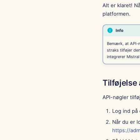
Alt er klaret! 
platformen.
Info
Bemærk, at API-nø
straks tilføjer de
integrerer Mistra
Tilføjelse
API-nøgler tilf
Log ind på
Når du er l
https://adm