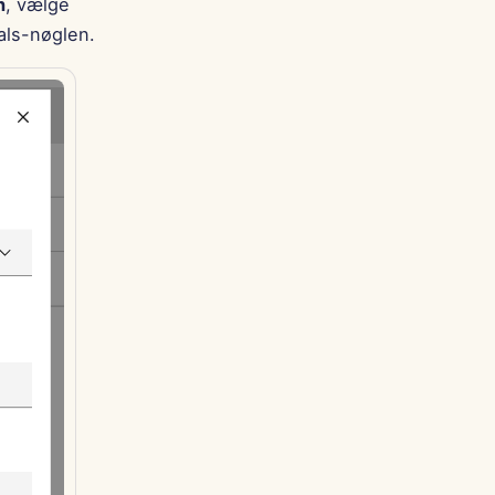
n
, vælge
als-nøglen.