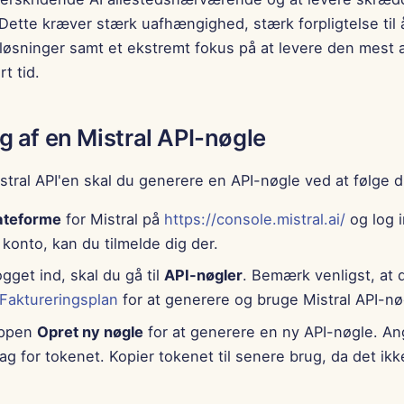
 Dette kræver stærk uafhængighed, stærk forpligtelse til
e løsninger samt et ekstremt fokus på at levere den mest
t tid.
g af en Mistral API-nøgle
stral API'en skal du generere en API-nøgle ved at følge di
ateforme
for Mistral på
https://console.mistral.ai/
og log i
 konto, kan du tilmelde dig der.
ogget ind, skal du gå til
API-nøgler
. Bemærk venligst, at d
Faktureringsplan
for at generere og bruge Mistral API-nø
appen
Opret ny nøgle
for at generere en ny API-nøgle. An
g for tokenet. Kopier tokenet til senere brug, da det ikke 