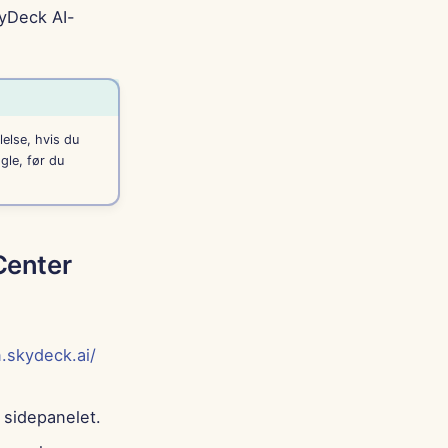
kyDeck AI-
else, hvis du
gle, før du
 Center
n.skydeck.ai/
 sidepanelet.