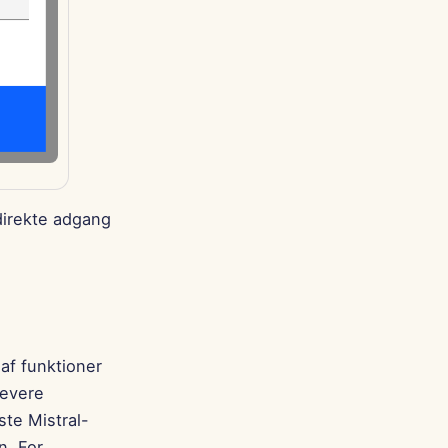
direkte adgang
af funktioner
levere
ste Mistral-
n. For