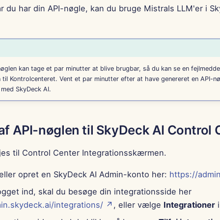
Når du har din API-nøgle, kan du bruge Mistrals LLM'er i S
glen kan tage et par minutter at blive brugbar, så du kan se en fejlmeddel
n til Kontrolcenteret. Vent et par minutter efter at have genereret en API-nø
l med SkyDeck AI.
 af API-nøglen til SkyDeck AI Control
øjes til Control Center Integrationsskærmen.
 eller opret en SkyDeck AI Admin-konto her:
https://admi
ogget ind, skal du besøge din integrationsside her
in.skydeck.ai/integrations/ ↗
, eller vælge
Integrationer
i