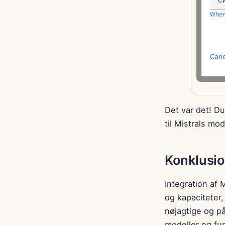
Det var det! D
til Mistrals mod
Konklusi
Integration af 
og kapaciteter,
nøjagtige og på
modeller og fu