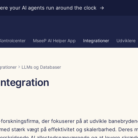
re your AI agents run around the clock →
Kontrolcenter
MseeP AI Helper App
Integrationer
Udviklere
grationer
LLMs og Databaser
Integration
I-forskningsfirma, der fokuserer på at udvikle banebryde
med stærk vægt på effektivitet og skalerbarhed. Deres mi
rskridende AI allestedsnærværende og at levere skrædde