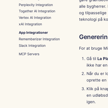
Perplexity Integration
alle bygherrer.
Together AI Integration
og tilpasselig
Vertex AI Integration
teknologi på kor
xAI Integration
App Integrationer
Genererin
Rememberizer Integration
Slack Integration
For at bruge Mi
MCP Servers
Gå til
La Pl
ikke har en
Når du er l
oprette en
Klik på kn
en udløbsda
igen.