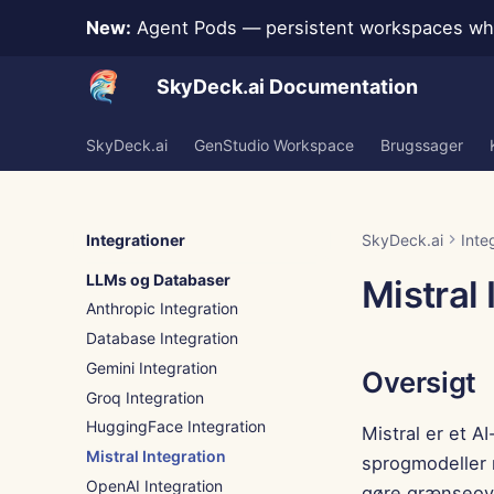
New:
Agent Pods — persistent workspaces whe
SkyDeck.ai Documentation
SkyDeck.ai
GenStudio Workspace
Brugssager
Integrationer
SkyDeck.ai
Inte
LLMs og Databaser
Mistral 
Anthropic Integration
Database Integration
Gemini Integration
Oversigt
Groq Integration
HuggingFace Integration
Mistral er et A
Mistral Integration
sprogmodeller 
OpenAI Integration
gøre grænseove