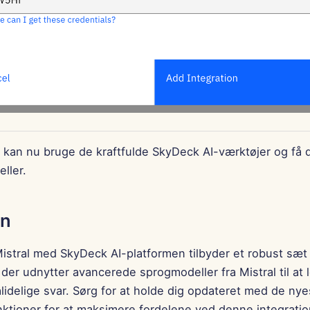
u kan nu bruge de kraftfulde SkyDeck AI-værktøjer og få 
eller.
on
Mistral med SkyDeck AI-platformen tilbyder et robust sæt 
 der udnytter avancerede sprogmodeller fra Mistral til at 
lidelige svar. Sørg for at holde dig opdateret med de nye
nktioner for at maksimere fordelene ved denne integratio