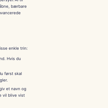
Português
 åbne, bærbare
Tiếng Việt
 avancerede
简体中文
繁體中文
sse enkle trin:
nd. Hvis du
u først skal
gler.
giv et navn og
vil blive vist