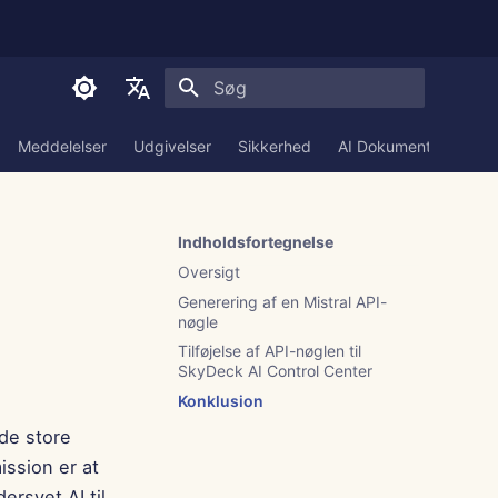
Start søgning
English
Meddelelser
Udgivelser
Sikkerhed
AI Dokumentation
العربية
Dansk
Indholdsfortegnelse
Deutsch
Oversigt
Español
Generering af en Mistral API-
nøgle
Français
Tilføjelse af API-nøglen til
SkyDeck AI Control Center
Italiano
Konklusion
日本語
nde store
한국어
ssion er at
rsyet AI til