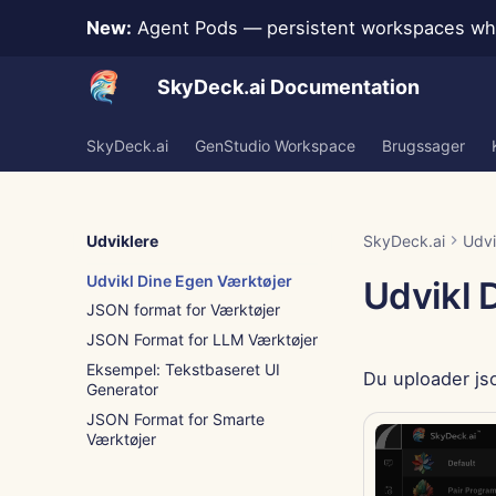
New:
Agent Pods — persistent workspaces whe
SkyDeck.ai Documentation
SkyDeck.ai
GenStudio Workspace
Brugssager
Udviklere
SkyDeck.ai
Udvi
Udvikl Dine Egen Værktøjer
Udvikl 
JSON format for Værktøjer
JSON Format for LLM Værktøjer
Eksempel: Tekstbaseret UI
Du uploader js
Generator
JSON Format for Smarte
Værktøjer