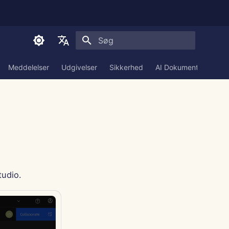
Start søgning
English
Meddelelser
Udgivelser
Sikkerhed
AI Dokumentation
العربية
Dansk
Deutsch
Español
Français
tudio.
Italiano
日本語
한국어