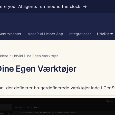
re your AI agents run around the clock →
Kontrolcenter
MseeP AI Helper App
Integrationer
Udviklere
klere
Udvikl Dine Egen Værktøjer
Dine Egen Værktøjer
on, der definerer brugerdefinerede værktøjer inde i GenS