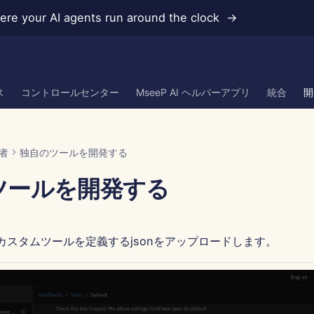
re your AI agents run around the clock →
ス
コントロールセンター
MseeP AI ヘルパーアプリ
統合
開
者
独自のツールを開発する
ツールを開発する
o内でカスタムツールを定義するjsonをアップロードします。