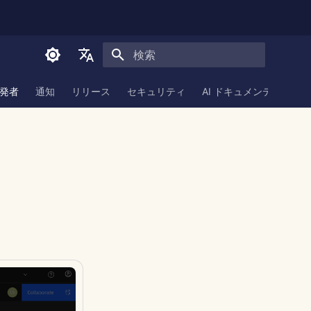
検索を初期化
English
発者
通知
リリース
セキュリティ
AI ドキュメンテーション
العربية
Dansk
Deutsch
Español
Français
Italiano
日本語
한국어