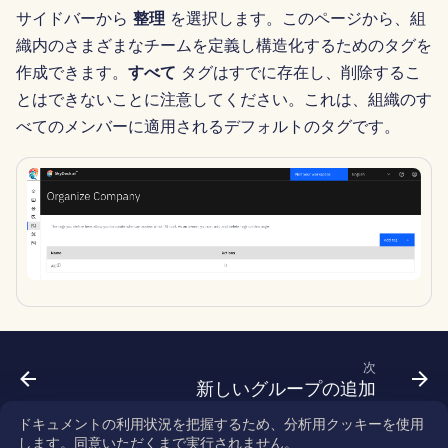
サイドバーから
整理
を選択します。このページから、組
Português
ツール
Dec 12th, 2025
Perplexity 統合
織内のさまざまなチームを定義し構造化するためのタグを
Tiếng Việt
作成できます。
すべて
タグはすでに存在し、削除するこ
データセキュリティ
Dec 5th, 2025
Together AI 統合
简体中文
とはできないことに注意してください。これは、組織のす
べてのメンバーに適用されるデフォルトのタグです。
Nov 28th, 2025
Vertex AI 統合
繁體中文
Nov 21st, 2025
xAI Integration
Nov 14th, 2025
2025年10月31日
2025年9月5日
次
2025年8月29日
新しいグループの追加
2025年8月22日
ドキュメントの利用状況を把握するため、分析用クッキーを使用
します。同意いただくまで実行されません。