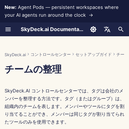
New:
Agent Pods — persistent workspaces where
your AI agents run around the clock →
検
SkyDeck.ai Documentation
索
会話
Run AI Agents Around the
統合支援
認証 (SSO)
システムツール
メンバーの追加
無料トライアル
LLM とデータベース
独自のツールを開発する
利用規約
Jan 30th, 2026
SkyDeck.ai セキュリティプ
LLM 評価レポート
ペアプログラマー
データ損失防止
Anthropic 統合
Rememberizer 統合
ツールのための JSON 形
を
English
Clock
ラクティス
初
ドキュメントのアップロード
タグの割り当て
ファイルのインポート
クレジットの購入
アプリ統合
プライバシーポリシー
Jan 23rd, 2026
SkyDeck.ai LLM 用意された
SQL アシスタント
データベース統合
Slack 統合
LLM ツールのための JSO
العربية
コントロールセンター
セットアップガイド
チーム
SkyDeck.ai
Operate an Agent Together
バグバウンティプログラム
ドキュメンテーション
形式
期
Dansk
チームの整理
共有とコラボレーション
メンバーの招待
プランとアップグレード
MCP Servers
クッキーノーティス
Jan 16th, 2026
法的契約レビュー
Gemini Integration
化
Deploy Agents to Your
例: テキストベースの UI 
Deutsch
Whole Team
ェネレーター
Slack 同期
メンバーの編集
モデル使用料金
Jan 9th, 2026
何でも教えて
Groq 統合
Español
SkyDeck.AI コントロールセンターでは、タグは会社のメ
Français
スマートツールのための
公開スナップショット
Jan 2nd, 2026
戦略コンサルタント
HuggingFace 統合
ンバーを整理する方法です。タグ（またはグループ）は、
JSON 形式
Italiano
組織内のチームを表します。メンバーやツールにタグを割
ウェブブラウジング
Dec 26th, 2025
画像生成器
Mistral 統合
り当てることができ、メンバーは同じタグが割り当てられ
日本語
たツールのみを使用できます。
Pods
Dec 19th, 2025
OpenAI 統合
한국어