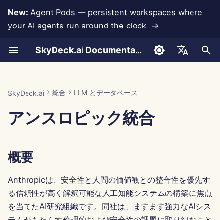
New:
Agent Pods — persistent workspaces where
your AI agents run around the clock →
検
SkyDeck.ai Documentation
索
会話
Run AI Agents Around the
管理者 & オーナーツール
概要
Rememberizer 統合
独自のツールを開発する
利用規約
Jan 30th, 2026
SkyDeck.ai セキュリティプ
LLM 評価レポート
ペアプログラマー
データ損失防止
アカウントの設定
無料トライアル
ツールのための JSON 形
を
English
Clock
ラクティス
初
ドキュメントのアップロード
セットアップガイド
Anthropic APIキーの生成
Slack 統合
プライバシーポリシー
Jan 23rd, 2026
SkyDeck.ai LLM 用意された
SQL アシスタント
統合の設定
クレジットの購入
LLM ツールのための JSO
العربية
統合
LLM とデータベース
SkyDeck.ai
Operate an Agent Together
バグバウンティプログラム
ドキュメンテーション
形式
期
Dansk
アンスロピック統合
共有とコラボレーション
請求
SkyDeck AI コントロールセ
クッキーノーティス
Jan 16th, 2026
法的契約レビュー
セキュリティの設定
プランとアップグレード
化
Deploy Agents to Your
ンターに API キーを追加す
例: テキストベースの UI 
Deutsch
Whole Team
る
ェネレーター
Slack 同期
Jan 9th, 2026
何でも教えて
チームの整理
モデル使用料金
Español
概要
Français
結論
スマートツールのための
公開スナップショット
Jan 2nd, 2026
戦略コンサルタント
ツールのキュレーション
JSON 形式
Italiano
Anthropicは、安全性と人間の価値観との整合性を優先す
ウェブブラウジング
Dec 26th, 2025
画像生成器
メンバーの管理
る信頼性が高く解釈可能な人工知能システムの構築に焦点
日本語
を当てたAI研究組織です。同社は、ますます強力なAIシス
Pods
Dec 19th, 2025
한국어
テムがもたらす倫理的および安全性の課題に取り組むこと