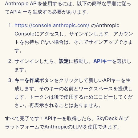
Anthropic APIを使用するには、以下の簡単な手順に従っ
2025年8月15日
てAPIキーを生成する必要があります。
2025年8月8日
https://console.anthropic.com/
のAnthropic
Consoleにアクセスし、サインインします。アカウン
2025年8月1日
トをお持ちでない場合は、そこでサインアップできま
す。
2025年7月25日
サインインしたら、
設定
に移動し、
APIキー
を選択し
2025年7月18日
ます。
キーを作成
ボタンをクリックして新しいAPIキーを生
2025年7月11日
成します。そのキーの名前とワークスペースを提供し
ます。トークンは後で使用するためにコピーしてくだ
2025年7月4日
さい。再表示されることはありません。
2025年6月27日
すべて完了です！APIキーを取得したら、SkyDeck AIプ
ラットフォームでAnthropicのLLMを使用できます。
2025年6月20日