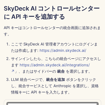
2025年6月13日
SkyDeck AI コントロールセンター
に API キーを追加する
2025年6月6日
2025年5月30日
API キーはコントロールセンターの統合画面に追加されま
す。
May 23rd, 2025
ここで SkyDeck AI 管理者アカウントにログインま
2025年5月16日
たは作成します:
https://admin.skydeck.ai/
サインインしたら、こちらの統合ページにアクセスし
2025年5月9日
ます
https://admin.skydeck.ai/integrations/
↗
」、またはサイドバーの
統合
を選択します。
2025年5月2日
LLM 統合ページで、
統合を追加
ボタンをクリック
2025年4月25日
し、統合サービスとして Anthropic を選択し、資格
情報キーに API キーを入力します。
2025年4月18日