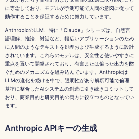
Português
に専念しており、モデルが予測可能で人間の意図に従って
ツール
Dec 12th, 2025
動作することを保証するために努力しています。
Tiếng Việt
データセキュリティ
Dec 5th, 2025
AnthropicのLLM、特に「Claude」シリーズは、自然言
简体中文
語理解、推論、対話など、幅広いアプリケーションのため
Nov 28th, 2025
繁體中文
に人間のようなテキストを処理および生成するように設計
されています。これらのモデルは、安全性と使いやすさに
Nov 21st, 2025
重点を置いて開発されており、有害または偏った出力を防
Nov 14th, 2025
ぐためのメカニズムを組み込んでいます。Anthropicは
LLMの進化を続ける中で、透明性があり解釈可能で倫理
2025年10月31日
基準に整合したAIシステムの創造に引き続きコミットして
おり、商業目的と研究目的の両方に役立つものとなってい
2025年9月5日
ます。
2025年8月29日
Anthropic APIキーの生成
2025年8月22日