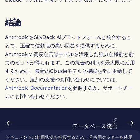
2025年2月7日
2025年1月31日
結論
2025年1月24日
AnthropicをSkyDeck AIプラットフォームと統合するこ
とで、正確で信頼性の高い回答を提供するために、
2025年1月17日
Anthropicの高度な言語モデルを活用した強力な機能と能
2025年1月10日
力のセットが得られます。この統合の利点を最大限に活用
するために、最新のClaudeモデルと機能を常に更新して
2025年1月3日
ください。追加の支援やお問い合わせについては、
Anthropic Documentation
を参照するか、サポートチー
2024年12月27日
ムにお問い合わせください。
2024年12月20日
次
2024年12月13日
データベース統合
ドキュメントの利用状況を把握するため、分析用クッキーを使用
2024年12月6日