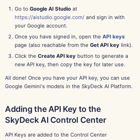
2025年8月15日
Go to
Google AI Studio
at
https://aistudio.google.com/
and sign in with
2025年8月8日
your Google account.
Once you have signed in, open the
API keys
2025年8月1日
page (also reachable from the
Get API key
link).
2025年7月25日
Click the
Create API key
button to generate a
new API key, then copy the key for later use.
2025年7月18日
All done! Once you have your API key, you can use
2025年7月11日
Google Gemini's models in the SkyDeck AI Platform.
2025年7月4日
Adding the API Key to the
2025年6月27日
SkyDeck AI Control Center
2025年6月20日
API Keys are added to the Control Center