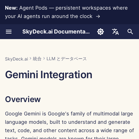
New:
Agent Pods — persistent workspaces where
your AI agents run around the clock →
検
SkyDeck.ai Documentation
索
会話
Run AI Agents Around the
管理者 & オーナーツール
Overview
Rememberizer 統合
独自のツールを開発する
利用規約
Jan 30th, 2026
SkyDeck.ai セキュリティプ
LLM 評価レポート
ペアプログラマー
データ損失防止
アカウントの設定
無料トライアル
ツールのための JSON 形
を
English
Clock
ラクティス
初
ドキュメントのアップロード
セットアップガイド
Generating a Gemini API
Slack 統合
プライバシーポリシー
Jan 23rd, 2026
SkyDeck.ai LLM 用意された
SQL アシスタント
統合の設定
クレジットの購入
LLM ツールのための JSO
العربية
統合
LLM とデータベース
SkyDeck.ai
Operate an Agent Together
Key
バグバウンティプログラム
ドキュメンテーション
形式
期
Dansk
Gemini Integration
共有とコラボレーション
請求
クッキーノーティス
Jan 16th, 2026
法的契約レビュー
セキュリティの設定
プランとアップグレード
化
Deploy Agents to Your
Adding the API Key to the
例: テキストベースの UI 
Deutsch
Whole Team
SkyDeck AI Control Center
ェネレーター
Slack 同期
Jan 9th, 2026
何でも教えて
チームの整理
モデル使用料金
Español
Overview
Français
Conclusion
スマートツールのための
公開スナップショット
Jan 2nd, 2026
戦略コンサルタント
ツールのキュレーション
JSON 形式
Italiano
Google Gemini is Google's family of multimodal large
ウェブブラウジング
Dec 26th, 2025
画像生成器
メンバーの管理
language models, built to understand and generate
日本語
text, code, and other content across a wide range of
Pods
Dec 19th, 2025
한국어
tasks. Gemini models are known for their large