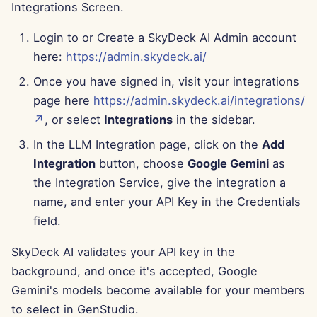
Integrations Screen.
2025年6月13日
Login to or Create a SkyDeck AI Admin account
2025年6月6日
here:
https://admin.skydeck.ai/
2025年5月30日
Once you have signed in, visit your integrations
page here
https://admin.skydeck.ai/integrations/
May 23rd, 2025
↗
, or select
Integrations
in the sidebar.
In the LLM Integration page, click on the
Add
2025年5月16日
Integration
button, choose
Google Gemini
as
the Integration Service, give the integration a
2025年5月9日
name, and enter your API Key in the Credentials
2025年5月2日
field.
SkyDeck AI validates your API key in the
2025年4月25日
background, and once it's accepted, Google
2025年4月18日
Gemini's models become available for your members
to select in GenStudio.