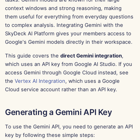
Português
context windows and strong reasoning, making
ツール
Dec 12th, 2025
them useful for everything from everyday questions
Tiếng Việt
データセキュリティ
Dec 5th, 2025
to complex analysis. Integrating Gemini with the
简体中文
SkyDeck AI Platform gives your members access to
Nov 28th, 2025
繁體中文
Google's Gemini models directly in their workspace.
This guide covers the
direct Gemini integration
,
Nov 21st, 2025
which uses an API key from Google AI Studio. If you
Nov 14th, 2025
access Gemini through Google Cloud instead, see
the
Vertex AI Integration
, which uses a Google
2025年10月31日
Cloud service account rather than an API key.
2025年9月5日
Generating a Gemini API Key
2025年8月29日
To use the Gemini API, you need to generate an API
2025年8月22日
key by following these simple steps: