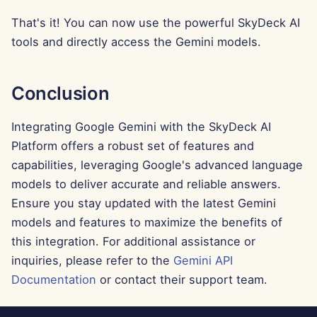
2025年4月11日
That's it! You can now use the powerful SkyDeck AI
2025年4月4日
tools and directly access the Gemini models.
2025年3月28日
Conclusion
2025年3月21日
Integrating Google Gemini with the SkyDeck AI
Platform offers a robust set of features and
2025年3月14日
capabilities, leveraging Google's advanced language
2025年3月7日
models to deliver accurate and reliable answers.
Ensure you stay updated with the latest Gemini
2025年2月28日
models and features to maximize the benefits of
this integration. For additional assistance or
2025年2月21日
inquiries, please refer to the
Gemini API
Documentation
or contact their support team.
2025年2月14日