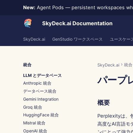
New:
Agent Pods — persistent workspaces whe
SkyDeck.ai Documentation
SkyDeck.ai
GenStudio ワークスペース
ユースケー
統合
統合
SkyDeck.ai
LLM とデータベース
パープ
Anthropic 統合
データベース統合
Gemini Integration
概要
Groq 統合
HuggingFace 統合
Perplexi
Mistral 統合
高度なAI言語
OpenAI 統合
ンにとって強力