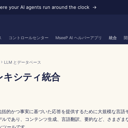
re your AI agents run around the clock →
ス
コントロールセンター
MseeP AI ヘルパーアプリ
統合
開
LLM とデータベース
レキシティ統合
tyは、包括的かつ事実に基づいた応答を提供するために大規模な言
モデルであり、コンテンツ生成、言語翻訳、要約など、さまざま
なツールです。