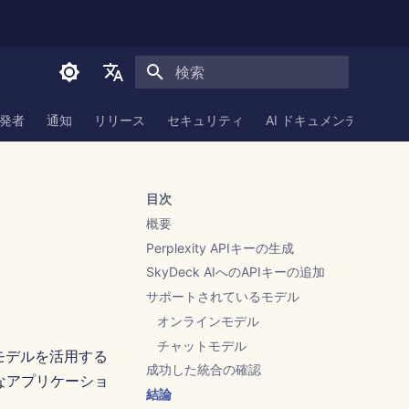
検索を初期化
English
発者
通知
リリース
セキュリティ
AI ドキュメンテーション
العربية
Dansk
目次
Deutsch
概要
Español
Perplexity APIキーの生成
SkyDeck AIへのAPIキーの追加
Français
サポートされているモデル
Italiano
オンラインモデル
日本語
チャットモデル
語モデルを活用する
成功した統合の確認
한국어
なアプリケーショ
結論