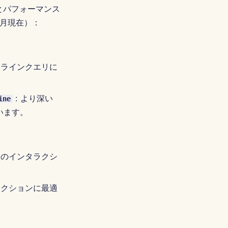
スとパフォーマンス
9月現在）：
ンラインクエリに
: より深い
ine
います。
スのインタラクシ
ラクションに最適