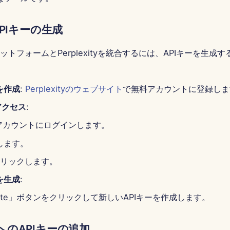
y APIキーの生成
IプラットフォームとPerplexityを統合するには、APIキーを生
を作成
:
Perplexityのウェブサイト
で無料アカウントに登録しま
アクセス
:
ityアカウントにログインします。
します。
クリックします。
を生成
:
erate」ボタンをクリックして新しいAPIキーを作成します。
AIへのAPIキーの追加