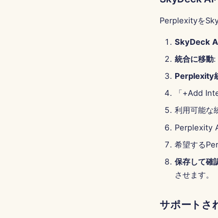
Perplexit
SkyDeck
統合に移動
Perplexi
「+Add I
利用可能な統
Perplexi
希望するPe
保存して確
させます。
サポートさ