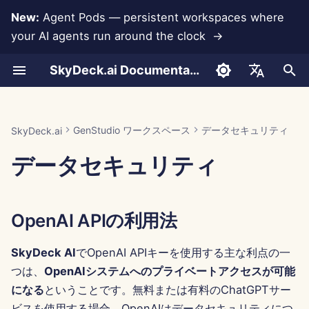
New:
Agent Pods — persistent workspaces where
your AI agents run around the clock →
検
SkyDeck.ai Documentation
索
ペアプログラマー
Run AI Agents Around the
管理者 & オーナーツール
LLM とデータベース
独自のツールを開発する
利用規約
Jan 30th, 2026
SkyDeck.ai セキュリティプ
LLM 評価レポート
使い方
使い方
使い方
使い方
使い方
使い方
アカウントの設定
無料トライアル
Anthropic 統合
Rememberizer 統合
ツールのための JSON 形
を
English
Clock
ラクティス
初
SQL アシスタント
セットアップガイド
アプリ統合
プライバシーポリシー
Jan 23rd, 2026
SkyDeck.ai LLM 用意された
例 – Python スクリプト
例 – クエリデバッグ
例 – NDA 条項
例 – プログラミング入門
例 – 従業員の定着
例 – 冬のワンダーランド
統合の設定
クレジットの購入
データベース統合
Slack 統合
LLM ツールのための JSO
العربية
GenStudio ワークスペース
データセキュリティ
SkyDeck.ai
Operate an Agent Together
バグバウンティプログラム
ドキュメンテーション
形式
期
Dansk
データセキュリティ
法的契約レビュー
請求
MCP Servers
クッキーノーティス
Jan 16th, 2026
セキュリティの設定
プランとアップグレード
Gemini Integration
化
Deploy Agents to Your
例: テキストベースの UI 
Deutsch
Whole Team
ェネレーター
何でも教えて
Jan 9th, 2026
チームの整理
モデル使用料金
Groq 統合
Español
OpenAI APIの利用法
Français
スマートツールのための
戦略コンサルタント
Jan 2nd, 2026
ツールのキュレーション
HuggingFace 統合
JSON 形式
Italiano
SkyDeck AI
でOpenAI APIキーを使用する主な利点の一
画像生成器
Dec 26th, 2025
メンバーの管理
Mistral 統合
つは、
OpenAIシステムへのプライベートアクセスが可能
日本語
になる
ということです。無料または有料のChatGPTサー
Dec 19th, 2025
OpenAI 統合
한국어
ビスを使用する場合、OpenAIはデータセキュリティにつ