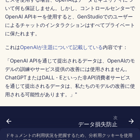
Português
いて何も保証しません。しかし、コントロールセンターで
Dec 12th, 2025
Perplexity 統合
OpenAI APIキーを使用すると、GenStudioでのユーザー
Tiếng Việt
Dec 5th, 2025
Together AI 統合
によるチャットのインタラクションはすべてプライベート
简体中文
に保たれます。
Nov 28th, 2025
Vertex AI 統合
繁體中文
これは
OpenAIが主題について記載している
内容です：
Nov 21st, 2025
xAI Integration
「OpenAI APIを通じて提出されるデータは、OpenAIのモ
デルの訓練やサービス提供の改善には使用されません。
Nov 14th, 2025
ChatGPTまたはDALL・Eといった非API消費者サービス
を通じて提出されるデータは、私たちのモデルの改善に使
2025年10月31日
用される可能性があります。」"
2025年9月5日
2025年8月29日
次
データ損失防止
2025年8月22日
ドキュメントの利用状況を把握するため、分析用クッキーを使用