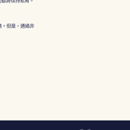
天互動都將保持私有。
Português
Tiếng Việt
简体中文
的服務。但是，通過非
繁體中文