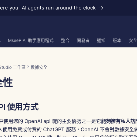
re your AI agents run around the clock →
心
MseeP AI 助手應用程式
整合
開發者
通知
版本
安
Studio 工作區
數據安全
全性
API 使用方式
中使用您的 OpenAI api 鍵的主要優勢之一是它
能夠擁有私人訪問 
使用免費或付費的 ChatGPT 服務，OpenAI 不會對數據安