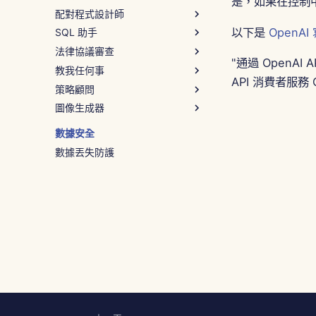
是，如果在控制中心
配對程式設計師
以下是
OpenAI
SQL 助手
如何使用
法律協議審查
範例 – Python 腳本協助
如何使用
"通過 OpenA
教我任何事
範例 – 查詢除錯
如何使用
API 消費者服務
策略顧問
範例 – NDA 條款
如何使用
圖像生成器
範例 – 程式設計入門
如何使用
範例 – 員工留任
如何使用
數據安全
範例 – 冬季仙境
數據丟失防護