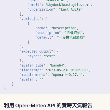
"name"
:
"SkyDeck AI"
,
"email"
:
"skydeck@eastagile.com"
,
"organization"
:
"East Agile"
2024年11月29日
},
"variables"
:
[
2024年11月22日
{
"name"
:
"Description"
,
"description"
:
"圖像描述"
,
2024年11月15日
"default"
:
"一隻白色暹羅貓"
}
2024年11月8日
],
"expected_output"
:
{
"type"
:
"text"
2024年11月1日
},
"avatar_type"
:
"base64"
,
"timestamp"
:
"2023-05-23T10:00:00Z"
,
2024年10月25日
"requirements"
:
"openai>=0.27.4"
,
"avatar"
:
""
2024年10月18日
}
}
2024年10月11日
利用 Open-Meteo API 的實時天氣報告
2024年10月4日