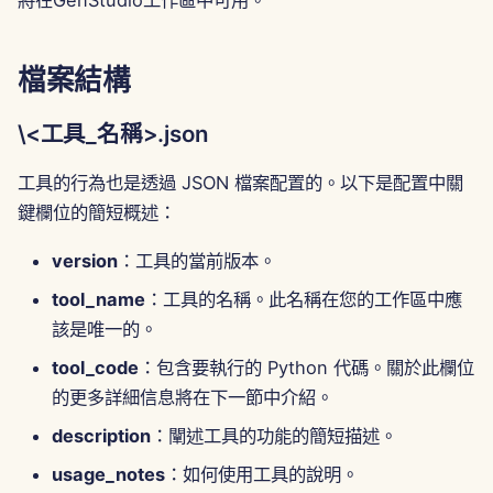
將在GenStudio工作區中可用。
image_generation.json
Português
中的一個欄位)：
工具
Dec 12th, 2025
Perplexity 整合
Tiếng Việt
檔案結構
image_generation.json
數據安全
Dec 5th, 2025
Together AI 整合
简体中文
\<工具_名稱>.json
利用 Open-Meteo API 的
Nov 28th, 2025
Vertex AI 整合
繁體中文
實時天氣報告
工具的行為也是透過 JSON 檔案配置的。以下是配置中關
Nov 21st, 2025
xAI Integration
鍵欄位的簡短概述：
Python 腳本（將位於
weather_reporter.json
Nov 14th, 2025
version
：工具的當前版本。
內的欄位）：
tool_name
：工具的名稱。此名稱在您的工作區中應
2025年10月31日
weather_reporter.json
該是唯一的。
2025年9月5日
tool_code
：包含要執行的 Python 代碼。關於此欄位
限制
的更多詳細信息將在下一節中介紹。
2025年8月29日
description
：闡述工具的功能的簡短描述。
2025年8月22日
usage_notes
：如何使用工具的說明。