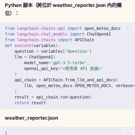
Python 腳本（將位於 weather_reporter.json 內的欄
2024年7月12日
位）：
2024年7月5日
from
langchain.chains.api
import
open_meteo_docs
from
langchain.chat_models
import
ChatOpenAI
2024年6月28日
from
langchain.chains
import
APIChain
def
execute
(
variables
):
question
=
variables
[
'Question'
]
2024年6月21日
llm
=
ChatOpenAI
(
model_name
=
'gpt-3.5-turbo'
,
2023年11月12日
openai_api_key
=
'<使用者 API 金鑰>'
)
api_chain
=
APIChain
.
from_llm_and_api_docs
(
2023年11月6日
llm
,
open_meteo_docs
.
OPEN_METEO_DOCS
,
verbose
)
result
=
api_chain
.
run
(
question
)
2023年10月30日
return
result
2023年10月23日
weather_reporter.json
2023年10月16日
{