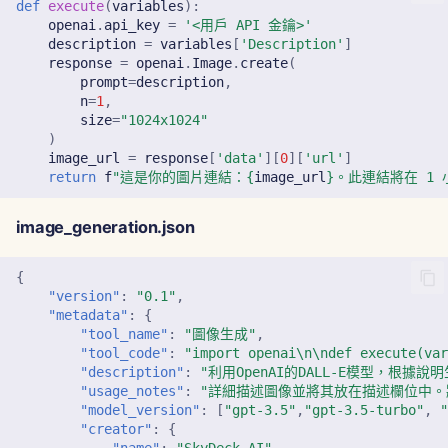
2025年2月7日
def
execute
(
variables
):
openai
.
api_key
=
'<用戶 API 金鑰>'
description
=
variables
[
'Description'
]
2025年1月31日
response
=
openai
.
Image
.
create
(
prompt
=
description
,
2025年1月24日
n
=
1
,
size
=
"1024x1024"
)
2025年1月17日
image_url
=
response
[
'data'
][
0
][
'url'
]
return
f
"這是你的圖片連結：
{
image_url
}
。此連結將在 1 
2025年1月10日
image_generation.json
2025年1月3日
{
2024年12月27日
"version"
:
"0.1"
,
"metadata"
:
{
"tool_name"
:
"圖像生成"
,
2024年12月20日
"tool_code"
:
"import openai\n\ndef execute(v
"description"
:
"利用OpenAI的DALL-E模型，根據說
"usage_notes"
:
"詳細描述圖像並將其放在描述欄位中。將
2024年12月13日
"model_version"
:
[
"gpt-3.5"
,
"gpt-3.5-turbo"
,
"creator"
:
{
2024年12月6日