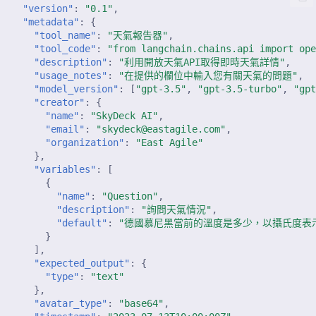
"version"
:
"0.1"
,
2023年9月18日
"metadata"
:
{
"tool_name"
:
"天氣報告器"
,
"tool_code"
:
"from langchain.chains.api import op
2023年9月8日
"description"
:
"利用開放天氣API取得即時天氣詳情"
,
"usage_notes"
:
"在提供的欄位中輸入您有關天氣的問題"
,
"model_version"
:
[
"gpt-3.5"
,
"gpt-3.5-turbo"
,
"gp
"creator"
:
{
"name"
:
"SkyDeck AI"
,
"email"
:
"skydeck@eastagile.com"
,
"organization"
:
"East Agile"
},
"variables"
:
[
{
"name"
:
"Question"
,
"description"
:
"詢問天氣情況"
,
"default"
:
"德國慕尼黑當前的溫度是多少，以攝氏度表
}
],
"expected_output"
:
{
"type"
:
"text"
},
"avatar_type"
:
"base64"
,