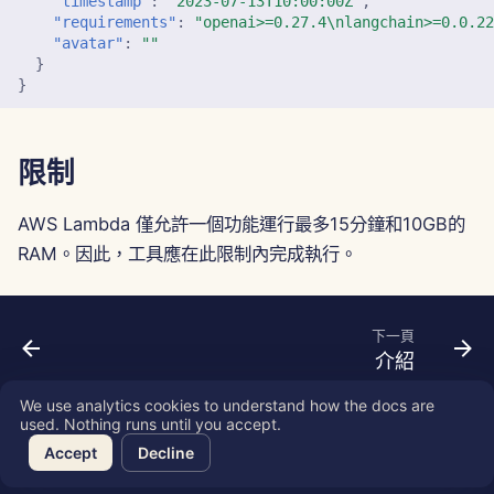
"timestamp"
:
"2023-07-13T10:00:00Z"
,
"requirements"
:
"openai>=0.27.4\nlangchain>=0.0.2
"avatar"
:
""
}
}
限制
AWS Lambda 僅允許一個功能運行最多15分鐘和10GB的
RAM。因此，工具應在此限制內完成執行。
下一頁
介紹
We use analytics cookies to understand how the docs are
used. Nothing runs until you accept.
Copyright © 2026 SkyDeck AI Inc.
Accept
Decline