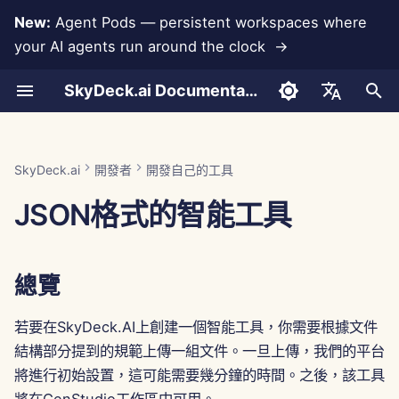
New:
Agent Pods — persistent workspaces where
your AI agents run around the clock →
正
SkyDeck.ai Documentation
在
對話
Run AI Agents Around the
管理員與擁有者工具
LLMs 和數據庫
總覽
使用條款
Jan 30th, 2026
SkyDeck.ai 安全實踐
LLM 評估報告
配對程式設計師
數據丟失防護
設置帳戶
免費試用
Anthropic 整合
Rememberizer 整合
初
English
Clock
始
文件上傳
設置指南
應用程式整合
檔案結構
隱私政策
Jan 23rd, 2026
漏洞獎勵計劃
SkyDeck.ai LLM 準備文檔
SQL 助手
設置整合
購買信用
數據庫整合
Slack 整合
العربية
SkyDeck.ai
開發者
開發自己的工具
Operate an Agent Together
化
Dansk
JSON格式的智能工具
共享與協作
計費
MCP Servers
Cookie 通知
Jan 16th, 2026
\<工具_名稱>.json
法律協議審查
設置安全性
計劃與升級
Gemini Integration
搜
Deploy Agents to Your
Deutsch
Whole Team
Slack 同步
Jan 9th, 2026
工具_代碼慣例:
教我任何事
組織團隊
模型使用價格
Groq 整合
尋
Español
總覽
引
Français
公共快照
工具示例
Jan 2nd, 2026
策略顧問
策劃工具
HuggingFace 整合
擎
Italiano
若要在SkyDeck.AI上創建一個智能工具，你需要根據文件
網頁瀏覽
Dec 26th, 2025
使用 DALL-E 2 生成圖像
圖像生成器
管理成員
Mistral 整合
結構部分提到的規範上傳一組文件。一旦上傳，我們的平台
日本語
將進行初始設置，這可能需要幾分鐘的時間。之後，該工具
Pods
Dec 19th, 2025
Python 腳本 (這將是
OpenAI 整合
한국어