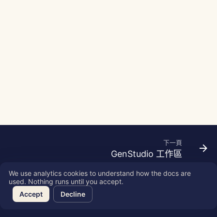
Português
工具
Dec 12th, 2025
Perplexity 整合
Tiếng Việt
數據安全
Dec 5th, 2025
Together AI 整合
简体中文
Nov 28th, 2025
Vertex AI 整合
繁體中文
Nov 21st, 2025
xAI Integration
Nov 14th, 2025
2025年10月31日
下一頁
GenStudio 工作區
2025年9月5日
We use analytics cookies to understand how the docs are
2025年8月29日
used. Nothing runs until you accept.
Copyright © 2026 SkyDeck AI Inc.
Accept
Decline
2025年8月22日