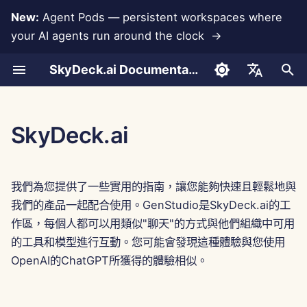
New:
Agent Pods — persistent workspaces where
your AI agents run around the clock →
正
SkyDeck.ai Documentation
在
對話
Run AI Agents Around the
管理員與擁有者工具
LLMs 和數據庫
開發自己的工具
使用條款
Jan 30th, 2026
SkyDeck.ai 安全實踐
LLM 評估報告
配對程式設計師
數據丟失防護
設置帳戶
免費試用
Anthropic 整合
Rememberizer 整合
工具的 JSON 格式
初
English
Clock
始
文件上傳
設置指南
應用程式整合
隱私政策
Jan 23rd, 2026
漏洞獎勵計劃
SkyDeck.ai LLM 準備文檔
SQL 助手
設置整合
購買信用
數據庫整合
Slack 整合
LLM 工具的 JSON 格式
العربية
SkyDeck.ai
Operate an Agent Together
化
Dansk
共享與協作
計費
MCP Servers
Cookie 通知
Jan 16th, 2026
法律協議審查
設置安全性
計劃與升級
Gemini Integration
範例：基於文本的 UI 生成
搜
Deploy Agents to Your
Deutsch
我們為您提供了一些實用的指南，讓您能夠快速且輕鬆地與
Whole Team
Slack 同步
Jan 9th, 2026
教我任何事
組織團隊
模型使用價格
Groq 整合
智能工具的 JSON 格式
尋
Español
我們的產品一起配合使用。GenStudio是SkyDeck.ai的工
引
作區，每個人都可以用類似"聊天"的方式與他們組織中可用
Français
公共快照
Jan 2nd, 2026
策略顧問
策劃工具
HuggingFace 整合
的工具和模型進行互動。您可能會發現這種體驗與您使用
擎
Italiano
OpenAI的ChatGPT所獲得的體驗相似。
網頁瀏覽
Dec 26th, 2025
圖像生成器
管理成員
Mistral 整合
日本語
Pods
Dec 19th, 2025
OpenAI 整合
한국어