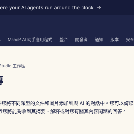
re your AI agents run around the clock →
心
MseeP AI 助手應用程式
整合
開發者
通知
版本
安
Studio 工作區
傳
I 允許您將不同類型的文件和圖片添加到與 AI 的對話中。您可以請您
且您將能夠收到其摘要、解釋或對您有關其內容問題的回答。