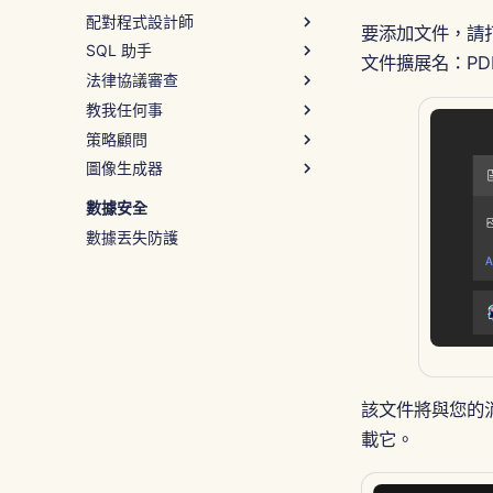
配對程式設計師
要添加文件，請
SQL 助手
如何使用
文件擴展名：PD
法律協議審查
範例 – Python 腳本協助
如何使用
教我任何事
範例 – 查詢除錯
如何使用
策略顧問
範例 – NDA 條款
如何使用
圖像生成器
範例 – 程式設計入門
如何使用
範例 – 員工留任
如何使用
數據安全
範例 – 冬季仙境
數據丟失防護
該文件將與您的
載它。