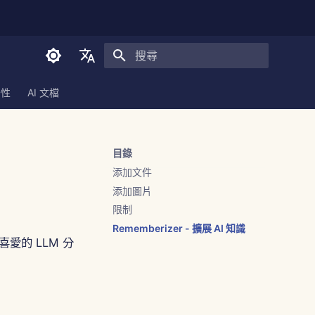
正在初始化搜尋引擎
English
全性
AI 文檔
العربية
Dansk
目錄
Deutsch
添加文件
Español
添加圖片
限制
Français
Rememberizer - 擴展 AI 知識
Italiano
喜愛的 LLM 分
日本語
한국어