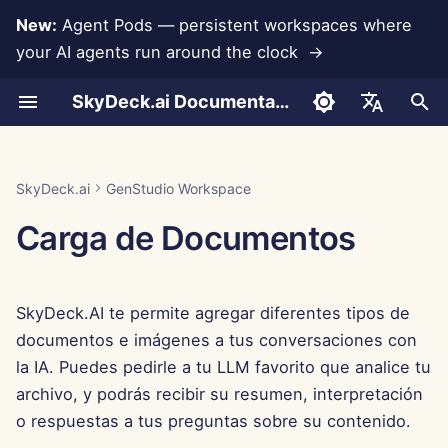
New:
Agent Pods — persistent workspaces where
your AI agents run around the clock →
I
SkyDeck.ai Documentation
n
Agregar un documento
Programador en Pareja
Prevención de Pérdida de
Run AI Agents Around the
Herramientas para
LLMs y Bases de Datos
Desarrolla Tus Propias
Términos de Uso
Jan 30th, 2026
Prácticas de Seguridad de
Informe de Evaluación de
Cómo Usar
Cómo Usar
Cómo Usar
Cómo Usar
Cómo Usar
Cómo Usar
Configurar Cuenta
Prueba Gratuita
Integración de Anthropic
Integración de
Formato JSON para
i
English
Datos
Clock
Administradores y
Herramientas
SkyDeck.ai
LLM
Rememberizer
Herramientas
c
Propietarios
Agregar una imagen
Asistente SQL
Integraciones de
Política de Privacidad
Jan 23rd, 2026
Ejemplo – Asistencia con
Ejemplo – Depuración de
Ejemplo – Cláusula de N
Ejemplo – Introducción a
Ejemplo – Retención de
Ejemplo – Maravilla
Configurar Integraciones
Comprar Crédito
Integración de Base de
العربية
SkyDeck.ai
GenStudio Workspace
Operate an Agent Together
Aplicaciones
Programa de Recompensas
Documentación Lista para
Script de Python
Consultas
Programación
Empleados
Invernal
Datos
Integración de Slack
Formato JSON para
i
Dansk
Carga de Documentos
Guía de Configuración
por Errores
LLM de SkyDeck.ai
Herramientas LLM
Restricciones
Revisión de Acuerdos
Aviso de Cookies
Jan 16th, 2026
Configurar Seguridad
Planes y Mejoras
a
Legales
Deploy Agents to Your
MCP Servers
Gemini Integration
Deutsch
Whole Team
Facturación
Ejemplo: Generador de U
Rememberizer - Ampliando
Jan 9th, 2026
Organizar Equipos
Precios de Uso del Mode
l
Español
Basado en Texto
el conocimiento de la IA
Enséñame Cualquier
Integración de Groq
SkyDeck.AI te permite agregar diferentes tipos de
i
Français
Cosa
Jan 2nd, 2026
Curar Herramientas
documentos e imágenes a tus conversaciones con
Formato JSON para
z
Integración de
Italiano
la IA. Puedes pedirle a tu LLM favorito que analice tu
Herramientas Inteligente
Consultor Estratégico
HuggingFace
Dec 26th, 2025
Gestionar Miembros
a
archivo, y podrás recibir su resumen, interpretación
日本語
o respuestas a tus preguntas sobre su contenido.
n
Generador de Imágenes
Integración de Mistral
Dec 19th, 2025
한국어