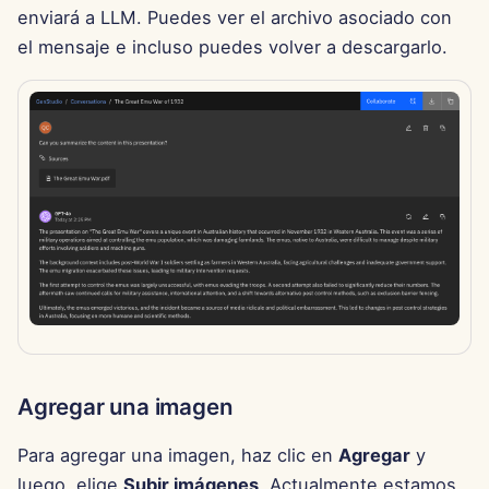
enviará a LLM. Puedes ver el archivo asociado con
15 de agosto de 2025
el mensaje e incluso puedes volver a descargarlo.
8 de agosto de 2025
1 de agosto de 2025
25 de julio de 2025
18 de julio de 2025
11 de julio de 2025
4 de julio de 2025
27 de junio de 2025
Agregar una imagen
20 de junio de 2025
Para agregar una imagen, haz clic en
Agregar
y
luego, elige
Subir imágenes
. Actualmente estamos