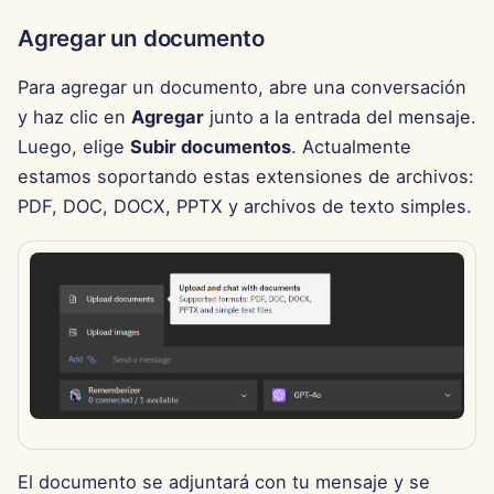
d
Português
Integración de OpenAI
Dec 12th, 2025
Agregar un documento
o
Tiếng Việt
Integración de Perplexity
Para agregar un documento, abre una conversación
Dec 5th, 2025
b
简体中文
y haz clic en
Agregar
junto a la entrada del mensaje.
ú
Integración de Together 
Nov 28th, 2025
Luego, elige
Subir documentos
. Actualmente
繁體中文
s
estamos soportando estas extensiones de archivos:
Integración de Vertex AI
Nov 21st, 2025
PDF, DOC, DOCX, PPTX y archivos de texto simples.
q
xAI Integration
Nov 14th, 2025
u
e
31 de octubre de 2025
d
5 de septiembre de 2025
a
29 de agosto de 2025
22 de agosto de 2025
El documento se adjuntará con tu mensaje y se