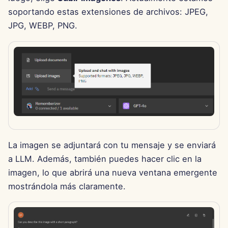
13 de junio de 2025
soportando estas extensiones de archivos: JPEG,
JPG, WEBP, PNG.
6 de junio de 2025
30 de mayo de 2025
23 de mayo de 2025
16 de mayo de 2025
9 de mayo de 2025
La imagen se adjuntará con tu mensaje y se enviará
2 de mayo de 2025
a LLM. Además, también puedes hacer clic en la
imagen, lo que abrirá una nueva ventana emergente
25 de abril de 2025
mostrándola más claramente.
18 de abril de 2025