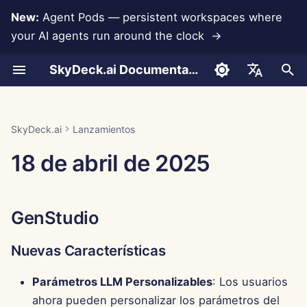
New:
Agent Pods — persistent workspaces where
your AI agents run around the clock →
I
SkyDeck.ai Documentation
n
Conversaciones
Run AI Agents Around the
Herramientas para
LLMs y Bases de Datos
Desarrolla Tus Propias
Términos de Uso
GenStudio
Prácticas de Seguridad de
Informe de Evaluación de
Programador en Pareja
Prevención de Pérdida d
Configurar Cuenta
Prueba Gratuita
Integración de Anthropic
Integración de
Formato JSON para
i
English
Clock
Administradores y
Herramientas
SkyDeck.ai
LLM
Datos
Rememberizer
Herramientas
c
Propietarios
Carga de Documentos
Integraciones de
Política de Privacidad
Nuevas Características
Asistente SQL
Configurar Integraciones
Comprar Crédito
Integración de Base de
العربية
SkyDeck.ai
Lanzamientos
Operate an Agent Together
Aplicaciones
Programa de Recompensas
Documentación Lista para
Datos
Integración de Slack
Formato JSON para
i
Dansk
18 de abril de 2025
Guía de Configuración
por Errores
LLM de SkyDeck.ai
Herramientas LLM
Compartir y Colaborar
Aviso de Cookies
Mejoras
Revisión de Acuerdos
Configurar Seguridad
Planes y Mejoras
a
Deploy Agents to Your
MCP Servers
Legales
Gemini Integration
Deutsch
Whole Team
Facturación
Ejemplo: Generador de U
Sincronización con Slack
Corrección de Errores
Organizar Equipos
Precios de Uso del Mode
l
Español
Basado en Texto
Enséñame Cualquier
Integración de Groq
GenStudio
i
Français
Cosa
Instantáneas Públicas
Centro de Control
Curar Herramientas
Formato JSON para
z
Integración de
Nuevas Características
Italiano
Herramientas Inteligente
Consultor Estratégico
HuggingFace
Navegación Web
Nuevas Características
Gestionar Miembros
a
日本語
Parámetros LLM Personalizables
: Los usuarios
n
Generador de Imágenes
Integración de Mistral
Pods
Corrección de errores
ahora pueden personalizar los parámetros del
한국어