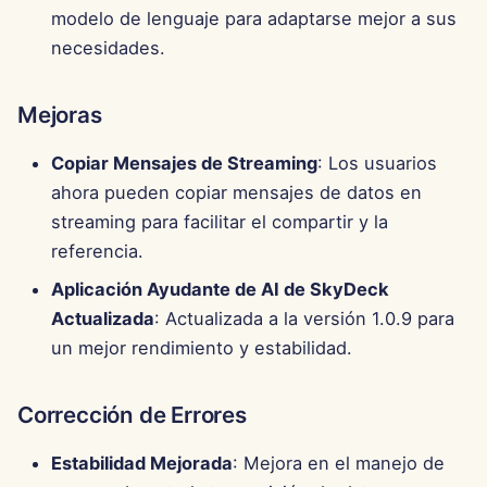
d
modelo de lenguaje para adaptarse mejor a sus
Português
Integración de OpenAI
Herramientas
necesidades.
o
Tiếng Việt
Integración de Perplexity
Seguridad de Datos
b
简体中文
Mejoras
ú
Integración de Together 
繁體中文
Copiar Mensajes de Streaming
: Los usuarios
s
ahora pueden copiar mensajes de datos en
Integración de Vertex AI
q
streaming para facilitar el compartir y la
xAI Integration
referencia.
u
Aplicación Ayudante de AI de SkyDeck
e
Actualizada
: Actualizada a la versión 1.0.9 para
d
un mejor rendimiento y estabilidad.
a
Corrección de Errores
Estabilidad Mejorada
: Mejora en el manejo de