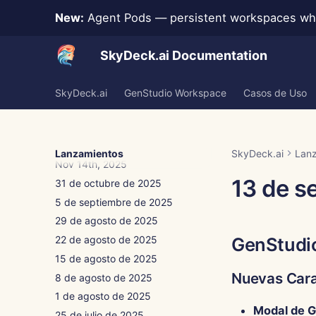
Jan 9th, 2026
New:
Agent Pods — persistent workspaces whe
Jan 2nd, 2026
Dec 26th, 2025
SkyDeck.ai Documentation
Dec 19th, 2025
Dec 12th, 2025
SkyDeck.ai
GenStudio Workspace
Casos de Uso
Dec 5th, 2025
Nov 28th, 2025
Nov 21st, 2025
Lanzamientos
SkyDeck.ai
Lan
Nov 14th, 2025
13 de s
31 de octubre de 2025
5 de septiembre de 2025
29 de agosto de 2025
22 de agosto de 2025
GenStudi
15 de agosto de 2025
Nuevas Cara
8 de agosto de 2025
1 de agosto de 2025
Modal de G
25 de julio de 2025