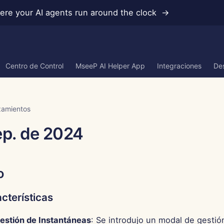
re your AI agents run around the clock →
Centro de Control
MseeP AI Helper App
Integraciones
Des
zamientos
ep. de 2024
o
cterísticas
estión de Instantáneas
: Se introdujo un modal de gestió