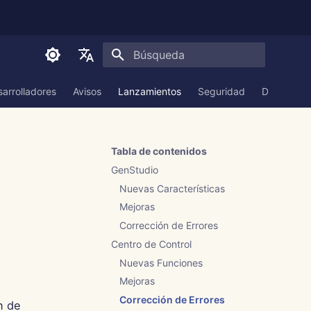
Inicializando búsqueda
English
arrolladores
Avisos
Lanzamientos
Seguridad
Documenta
العربية
Dansk
Tabla de contenidos
Deutsch
GenStudio
Español
Nuevas Características
Mejoras
Français
Corrección de Errores
Italiano
Centro de Control
日本語
Nuevas Funciones
Mejoras
한국어
Corrección de Errores
n de