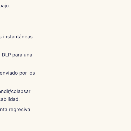
Português
bajo.
Tiếng Việt
简体中文
繁體中文
as instantáneas
n DLP para una
enviado por los
ndir/colapsar
abilidad.
enta regresiva