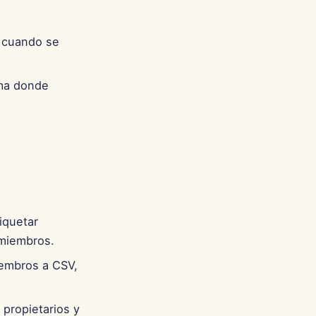
s cuando se
ema donde
iquetar
 miembros.
iembros a CSV,
s propietarios y