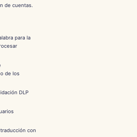
ón de cuentas.
labra para la
rocesar
e
o de los
lidación DLP
uarios
 traducción con