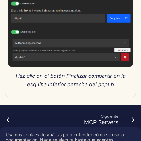
Haz clic en el botón Finalizar compartir en la
esquina inferior derecha del popup
Siguiente
MCP Servers
Usamos cookies de análisis para entender cómo se usa la
documentación. Nada se ejecuta hasta que aceptes.
Copyright © 2026 SkyDeck AI Inc.