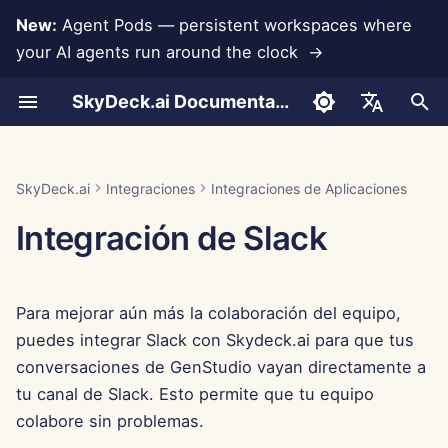
New:
Agent Pods — persistent workspaces where
your AI agents run around the clock →
I
SkyDeck.ai Documentation
n
Conversaciones
Run AI Agents Around the
Herramientas para
Integración de Anthropic
Habilitar Slack desde el
Desarrolla Tus Propias
Términos de Uso
Jan 30th, 2026
Prácticas de Seguridad de
Informe de Evaluación de
Programador en Pareja
Prevención de Pérdida d
Configurar Cuenta
Prueba Gratuita
Formato JSON para
i
English
Clock
Administradores y
Centro de Control
Herramientas
SkyDeck.ai
LLM
Datos
Herramientas
c
Propietarios
Carga de Documentos
Integración de Base de
Política de Privacidad
Jan 23rd, 2026
Asistente SQL
Configurar Integraciones
Comprar Crédito
العربية
SkyDeck.ai
Integraciones
Integraciones de Aplicaciones
Operate an Agent Together
Datos
Agregar la aplicación
Programa de Recompensas
Documentación Lista para
Formato JSON para
i
Dansk
Integración de Slack
Guía de Configuración
SkyDeck.ai a un canal de
por Errores
LLM de SkyDeck.ai
Herramientas LLM
Compartir y Colaborar
Aviso de Cookies
Jan 16th, 2026
Revisión de Acuerdos
Configurar Seguridad
Planes y Mejoras
a
Slack
Deploy Agents to Your
Gemini Integration
Legales
Deutsch
Whole Team
Facturación
Ejemplo: Generador de U
Sincronización con Slack
Jan 9th, 2026
Organizar Equipos
Precios de Uso del Mode
l
Español
Enviar mensajes a un canal
Basado en Texto
Integración de Groq
Enséñame Cualquier
Para mejorar aún más la colaboración del equipo,
i
público
Français
Cosa
Instantáneas Públicas
Jan 2nd, 2026
Curar Herramientas
puedes integrar Slack con Skydeck.ai para que tus
Formato JSON para
z
Integración de
Italiano
conversaciones de GenStudio vayan directamente a
Autorizar Slack para enviar
Herramientas Inteligente
HuggingFace
Consultor Estratégico
Navegación Web
Dec 26th, 2025
Gestionar Miembros
a
tu canal de Slack. Esto permite que tu equipo
日本語
mensajes a un canal
colabore sin problemas.
privado
n
Integración de Mistral
Generador de Imágenes
Pods
Dec 19th, 2025
한국어