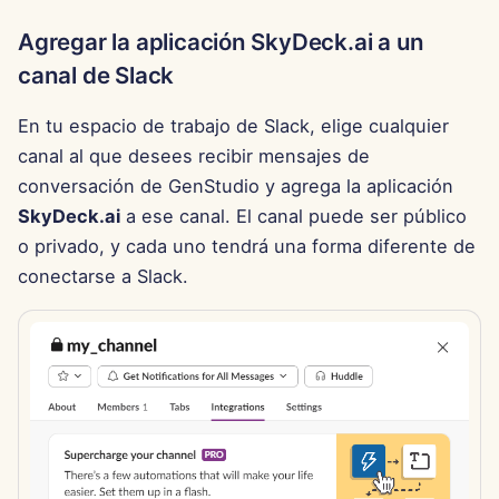
13 de junio de 2025
Agregar la aplicación SkyDeck.ai a un
canal de Slack
6 de junio de 2025
En tu espacio de trabajo de Slack, elige cualquier
30 de mayo de 2025
canal al que desees recibir mensajes de
23 de mayo de 2025
conversación de GenStudio y agrega la aplicación
SkyDeck.ai
a ese canal. El canal puede ser público
16 de mayo de 2025
o privado, y cada uno tendrá una forma diferente de
conectarse a Slack.
9 de mayo de 2025
2 de mayo de 2025
25 de abril de 2025
18 de abril de 2025