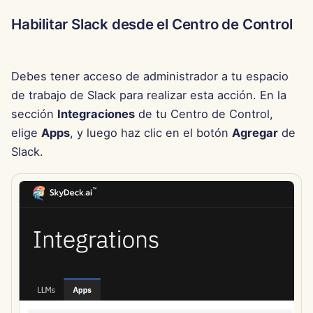
d
Português
Desconectar el canal
Integración de OpenAI
Herramientas
Dec 12th, 2025
Habilitar Slack desde el Centro de Control
o
Tiếng Việt
Integración de Perplexity
Seguridad de Datos
Dec 5th, 2025
b
简体中文
Debes tener acceso de administrador a tu espacio
ú
Integración de Together AI
Nov 28th, 2025
繁體中文
de trabajo de Slack para realizar esta acción. En la
s
sección
Integraciones
de tu Centro de Control,
Integración de Vertex AI
Nov 21st, 2025
elige
Apps
, y luego haz clic en el botón
Agregar
de
q
Slack.
xAI Integration
Nov 14th, 2025
u
e
31 de octubre de 2025
d
5 de septiembre de 2025
a
29 de agosto de 2025
22 de agosto de 2025