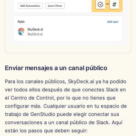
11 de abril de 2025
4 de abril de 2025
28 de marzo de 2025
21 de marzo de 2025
14 de marzo de 2025
Enviar mensajes a un canal público
7 de marzo de 2025
Para los canales públicos, SkyDeck.ai ya ha podido
ver todos ellos después de que conectes Slack en
28 de febrero de 2025
el Centro de Control, por lo que no tienes que
configurar más. Cualquier usuario en tu espacio de
21 de febrero de 2025
trabajo de GenStudio puede elegir conectar sus
14 de febrero de 2025
conversaciones a un canal público de Slack. Aquí
están los pasos que deben seguir: