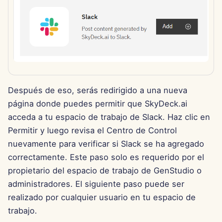
15 de agosto de 2025
8 de agosto de 2025
1 de agosto de 2025
25 de julio de 2025
Después de eso, serás redirigido a una nueva
página donde puedes permitir que SkyDeck.ai
18 de julio de 2025
acceda a tu espacio de trabajo de Slack. Haz clic en
Permitir y luego revisa el Centro de Control
11 de julio de 2025
nuevamente para verificar si Slack se ha agregado
correctamente. Este paso solo es requerido por el
4 de julio de 2025
propietario del espacio de trabajo de GenStudio o
27 de junio de 2025
administradores. El siguiente paso puede ser
realizado por cualquier usuario en tu espacio de
20 de junio de 2025
trabajo.