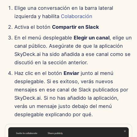
7 de febrero de 2025
Elige una conversación en la barra lateral
31 de enero de 2025
izquierda y habilita
Colaboración
Activa el botón
Compartir en Slack
24 de enero de 2025
En el menú desplegable
Elegir un canal
, elige un
17 de enero de 2025
canal público. Asegúrate de que la aplicación
SkyDeck.ai ha sido añadida a ese canal como se
10 de enero de 2025
discutió en la sección anterior.
Haz clic en el botón
Enviar
junto al menú
3 de enero de 2025
desplegable. Si es exitoso, verás nuevos
mensajes en ese canal de Slack publicados por
27 de diciembre de 2024
SkyDeck.ai. Si no has añadido la aplicación,
20 de diciembre de 2024
verás un mensaje justo debajo del menú
desplegable explicando por qué.
13 de diciembre de 2024
6 de diciembre de 2024