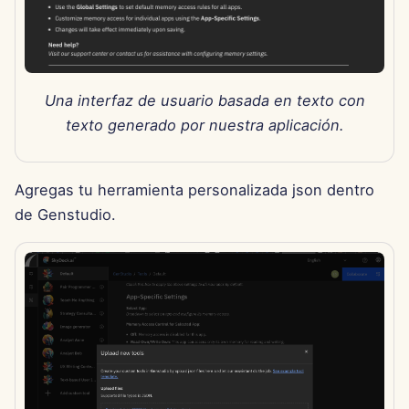
11 de abril de 2025
4 de abril de 2025
28 de marzo de 2025
Una interfaz de usuario basada en texto con
texto generado por nuestra aplicación.
21 de marzo de 2025
14 de marzo de 2025
Agregas tu herramienta personalizada json dentro
de Genstudio.
7 de marzo de 2025
28 de febrero de 2025
21 de febrero de 2025
14 de febrero de 2025