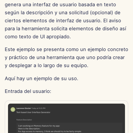
genera una interfaz de usuario basada en texto
d
Português
Integración de OpenAI
Herramientas
Dec 12th, 2025
según la descripción y una solicitud (opcional) de
o
Tiếng Việt
ciertos elementos de interfaz de usuario. El aviso
Integración de Perplexity
Seguridad de Datos
Dec 5th, 2025
b
para la herramienta solicita elementos de diseño así
简体中文
como texto de UI apropiado.
ú
Integración de Together 
Nov 28th, 2025
繁體中文
s
Este ejemplo se presenta como un ejemplo concreto
Integración de Vertex AI
Nov 21st, 2025
y práctico de una herramienta que uno podría crear
q
y desplegar a lo largo de su equipo.
xAI Integration
Nov 14th, 2025
u
Aquí hay un ejemplo de su uso.
e
31 de octubre de 2025
d
Entrada del usuario:
5 de septiembre de 2025
a
29 de agosto de 2025
22 de agosto de 2025