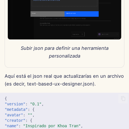
7 de febrero de 2025
31 de enero de 2025
24 de enero de 2025
17 de enero de 2025
Subir json para definir una herramienta
personalizada
10 de enero de 2025
3 de enero de 2025
Aquí está el json real que actualizarías en un archivo
(es decir, text-based-ux-designer.json).
27 de diciembre de 2024
{
20 de diciembre de 2024
"version"
:
"0.1"
,
"metadata"
:
{
13 de diciembre de 2024
"avatar"
:
""
,
"creator"
:
{
"name"
:
"Inspirado por Khoa Tran"
,
6 de diciembre de 2024