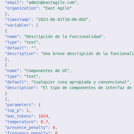
"email"
:
"admin@eastagile.com"
,
"organization"
:
"East Agile"
29 de noviembre de 2024
},
"timestamp"
:
"2023-06-01T10:00:00Z"
,
"variables"
:
[
22 de noviembre de 2024
{
"name"
:
"Descripción de la Funcionalidad"
,
"type"
:
"text"
,
15 de noviembre de 2024
"default"
:
""
,
"description"
:
"Una breve descripción de la funcional
8 de noviembre de 2024
},
{
"name"
:
"Componentes de UI"
,
1 de noviembre de 2024
"type"
:
"text"
,
"default"
:
"Cualquier cosa apropiada y convencional"
,
25 de octubre de 2024
"description"
:
"El tipo de componentes de interfaz de
}
],
18 de octubre de 2024
"parameters"
:
{
"top_p"
:
1
,
11 de octubre de 2024
"max_tokens"
:
1024
,
"temperature"
:
0.7
,
"presence_penalty"
:
0
,
4 de octubre de 2024
"frequency_penalty"
:
0