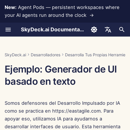
New:
Agent Pods — persistent workspaces where
your AI agents run around the clock →
I
SkyDeck.ai Documentation
n
Conversaciones
Run AI Agents Around the
Herramientas para
LLMs y Bases de Datos
Términos de Uso
Jan 30th, 2026
Prácticas de Seguridad de
Informe de Evaluación de
Programador en Pareja
Prevención de Pérdida d
Configurar Cuenta
Prueba Gratuita
Integración de Anthropic
Integración de
i
English
Clock
Administradores y
SkyDeck.ai
LLM
Datos
Rememberizer
c
Propietarios
Carga de Documentos
Integraciones de
Política de Privacidad
Jan 23rd, 2026
Asistente SQL
Configurar Integraciones
Comprar Crédito
Integración de Base de
العربية
SkyDeck.ai
Desarrolladores
Desarrolla Tus Propias Herramient
Operate an Agent Together
Aplicaciones
Programa de Recompensas
Documentación Lista para
Datos
Integración de Slack
i
Dansk
Ejemplo: Generador de UI
Guía de Configuración
por Errores
LLM de SkyDeck.ai
Compartir y Colaborar
Aviso de Cookies
Jan 16th, 2026
Revisión de Acuerdos
Configurar Seguridad
Planes y Mejoras
a
Deploy Agents to Your
MCP Servers
Legales
Gemini Integration
Deutsch
basado en texto
Whole Team
Facturación
Sincronización con Slack
Jan 9th, 2026
Organizar Equipos
Precios de Uso del Mode
l
Español
Enséñame Cualquier
Integración de Groq
i
Français
Cosa
Instantáneas Públicas
Jan 2nd, 2026
Curar Herramientas
Somos defensores del Desarrollo Impulsado por IA
z
Integración de
Italiano
Consultor Estratégico
HuggingFace
Navegación Web
Dec 26th, 2025
Gestionar Miembros
como se practica en https://eastagile.com. Para
a
日本語
apoyar eso, utilizamos IA para ayudarnos a
n
Generador de Imágenes
Integración de Mistral
Pods
Dec 19th, 2025
desarrollar interfaces de usuario. Esta herramienta
한국어