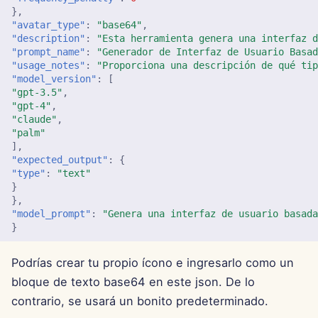
},
"avatar_type"
:
"base64"
,
27 de septiembre de 2024
"description"
:
"Esta herramienta genera una interfaz 
"prompt_name"
:
"Generador de Interfaz de Usuario Basa
20 de septiembre de 2024
"usage_notes"
:
"Proporciona una descripción de qué ti
"model_version"
:
[
"gpt-3.5"
,
13 de septiembre de 2024
"gpt-4"
,
"claude"
,
6 de septiembre de 2024
"palm"
],
"expected_output"
:
{
23 de agosto de 2024
"type"
:
"text"
}
16 de agosto de 2024
},
"model_prompt"
:
"Genera una interfaz de usuario basad
}
9 de agosto de 2024
Podrías crear tu propio ícono e ingresarlo como un
2 de agosto de 2024
bloque de texto base64 en este json. De lo
contrario, se usará un bonito predeterminado.
26 de julio de 2024