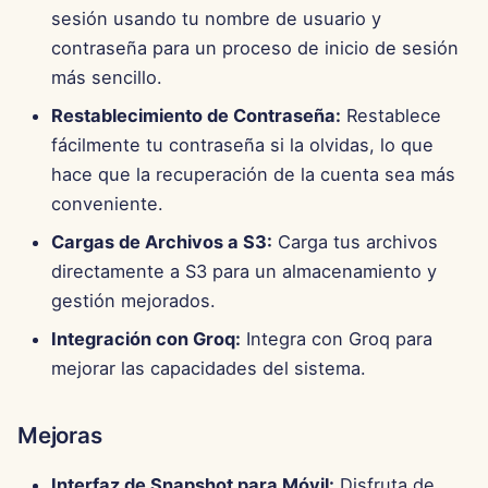
d
sesión usando tu nombre de usuario y
Português
Integración de OpenAI
Herramientas
contraseña para un proceso de inicio de sesión
o
Tiếng Việt
más sencillo.
Integración de Perplexity
Seguridad de Datos
b
简体中文
Restablecimiento de Contraseña:
Restablece
ú
Integración de Together 
fácilmente tu contraseña si la olvidas, lo que
繁體中文
hace que la recuperación de la cuenta sea más
s
Integración de Vertex AI
conveniente.
q
Cargas de Archivos a S3:
Carga tus archivos
xAI Integration
u
directamente a S3 para un almacenamiento y
e
gestión mejorados.
d
Integración con Groq:
Integra con Groq para
mejorar las capacidades del sistema.
a
Mejoras
Interfaz de Snapshot para Móvil:
Disfruta de