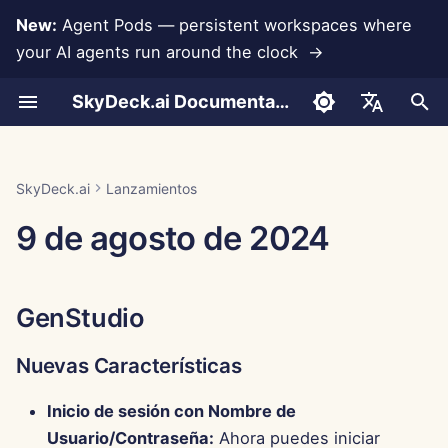
New:
Agent Pods — persistent workspaces where
your AI agents run around the clock →
I
SkyDeck.ai Documentation
n
Conversaciones
Run AI Agents Around the
Herramientas para
LLMs y Bases de Datos
Desarrolla Tus Propias
Términos de Uso
GenStudio
Prácticas de Seguridad de
Informe de Evaluación de
Programador en Pareja
Prevención de Pérdida d
Configurar Cuenta
Prueba Gratuita
Integración de Anthropic
Integración de
Formato JSON para
i
English
Clock
Administradores y
Herramientas
SkyDeck.ai
LLM
Datos
Rememberizer
Herramientas
c
Propietarios
Carga de Documentos
Integraciones de
Política de Privacidad
Nuevas Características
Asistente SQL
Configurar Integraciones
Comprar Crédito
Integración de Base de
العربية
SkyDeck.ai
Lanzamientos
Operate an Agent Together
Aplicaciones
Programa de Recompensas
Documentación Lista para
Datos
Integración de Slack
Formato JSON para
i
Dansk
9 de agosto de 2024
Guía de Configuración
por Errores
LLM de SkyDeck.ai
Herramientas LLM
Compartir y Colaborar
Aviso de Cookies
Mejoras
Revisión de Acuerdos
Configurar Seguridad
Planes y Mejoras
a
Deploy Agents to Your
MCP Servers
Legales
Gemini Integration
Deutsch
Whole Team
Facturación
Ejemplo: Generador de U
Sincronización con Slack
Corrección de Errores
Organizar Equipos
Precios de Uso del Mode
l
Español
Basado en Texto
Enséñame Cualquier
Integración de Groq
GenStudio
i
Français
Cosa
Instantáneas Públicas
Centro de Control
Curar Herramientas
Formato JSON para
z
Integración de
Nuevas Características
Italiano
Herramientas Inteligente
Consultor Estratégico
HuggingFace
Navegación Web
Nuevas Características
Gestionar Miembros
a
日本語
Inicio de sesión con Nombre de
n
Generador de Imágenes
Integración de Mistral
Pods
Usuario/Contraseña:
Ahora puedes iniciar
한국어