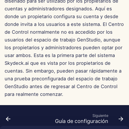
diseñado para ser utilizado por los propietarios de
d
Português
cuentas y administradores designados. Aquí es
Integración de OpenAI
Herramientas
Dec 12th, 2025
o
donde un propietario configura su cuenta y desde
Tiếng Việt
Integración de Perplexity
Seguridad de Datos
Dec 5th, 2025
donde invita a los usuarios a este sistema. El Centro
b
简体中文
de Control normalmente no es accedido por los
ú
Integración de Together 
Nov 28th, 2025
繁體中文
usuarios del espacio de trabajo GenStudio, aunque
s
los propietarios y administradores pueden optar por
Integración de Vertex AI
Nov 21st, 2025
usar ambos. Esta es la primera parte del sistema
q
Skydeck.ai que es vista por los propietarios de
xAI Integration
Nov 14th, 2025
u
cuentas. Sin embargo, pueden pasar rápidamente a
e
una prueba preconfigurada del espacio de trabajo
31 de octubre de 2025
GenStudio antes de regresar al Centro de Control
d
5 de septiembre de 2025
para realmente comenzar.
a
29 de agosto de 2025
Siguiente
Guía de configuración
22 de agosto de 2025