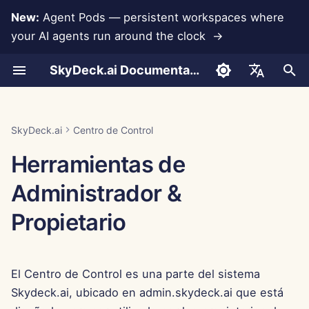
New:
Agent Pods — persistent workspaces where
your AI agents run around the clock →
I
SkyDeck.ai Documentation
n
Conversaciones
Run AI Agents Around the
Configurar Cuenta
Prueba Gratuita
LLMs y Bases de Datos
Desarrolla Tus Propias
Términos de Uso
Jan 30th, 2026
Prácticas de Seguridad de
Informe de Evaluación de
Programador en Pareja
Prevención de Pérdida d
Asistencia para
Autenticación (SSO)
Agregar Nuevo Grupo
Herramientas del Sistem
Agregar Miembros
Integración de Anthropic
Integración de
Formato JSON para
i
English
Clock
Herramientas
SkyDeck.ai
LLM
Datos
Integraciones
Rememberizer
Herramientas
c
Carga de Documentos
Configurar Integraciones
Comprar Crédito
Integraciones de
Política de Privacidad
Jan 23rd, 2026
Asistente SQL
Eliminar Grupos
Asignar Etiquetas
Importar Archivo
Integración de Base de
العربية
SkyDeck.ai
Centro de Control
Operate an Agent Together
Aplicaciones
Programa de Recompensas
Documentación Lista para
Datos
Integración de Slack
Formato JSON para
i
Dansk
Herramientas de
por Errores
LLM de SkyDeck.ai
Herramientas LLM
Compartir y Colaborar
Configurar Seguridad
Planes y Mejoras
Aviso de Cookies
Jan 16th, 2026
Revisión de Acuerdos
Invitar Miembros
a
Deploy Agents to Your
MCP Servers
Legales
Gemini Integration
Deutsch
Administrador &
Whole Team
Ejemplo: Generador de U
Sincronización con Slack
Organizar Equipos
Precios de Uso del Modelo
Jan 9th, 2026
Editar Miembros
l
Español
Basado en Texto
Enséñame Cualquier
Integración de Groq
Propietario
i
Français
Cosa
Instantáneas Públicas
Curar Herramientas
Jan 2nd, 2026
Formato JSON para
z
Integración de
Italiano
Herramientas Inteligente
Consultor Estratégico
HuggingFace
Navegación Web
Gestionar Miembros
Dec 26th, 2025
a
El Centro de Control es una parte del sistema
日本語
Skydeck.ai, ubicado en admin.skydeck.ai que está
n
Generador de Imágenes
Integración de Mistral
Pods
Dec 19th, 2025
한국어