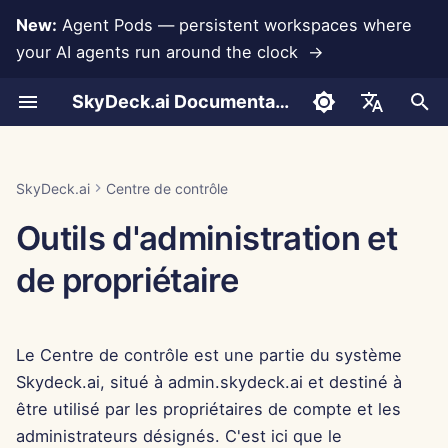
New:
Agent Pods — persistent workspaces where
your AI agents run around the clock →
I
SkyDeck.ai Documentation
n
Conversations
Run AI Agents Around the
Configurer le compte
Essai gratuit
LLMs et bases de
Développez vos propres
Conditions d'utilisation
Jan 30th, 2026
Pratiques de sécurité
Rapport d'évaluation LLM
Programmeur de paire
Prévention de la perte d
Assistance à l'intégration
Authentification (SSO)
Ajouter un nouveau grou
Outils système
Ajouter des membres
Intégration Anthropic
Intégration Rememberize
Format JSON pour les
i
English
Clock
données
outils
SkyDeck.ai
données
outils
t
Téléchargement de
Configurer les
Acheter des crédits
Politique de confidentialité
Jan 23rd, 2026
Documentation prête pour
Assistant SQL
Supprimer des groupes
Attribuer des étiquettes
Importer un fichier
Intégration de base de
Intégration Slack
العربية
SkyDeck.ai
Centre de contrôle
documents
Operate an Agent Together
intégrations
Intégrations
Programme de récompense
LLM de SkyDeck.ai
données
Format JSON pour les
i
Dansk
Outils d'administration et
d'applications
de bugs
outils LLM
Plans et mises à niveau
Avis sur les cookies
Jan 16th, 2026
Révision d'accord légal
Inviter des membres
a
Partage et collaboration
Deploy Agents to Your
Configurer la sécurité
Gemini Integration
Deutsch
de propriétaire
Whole Team
MCP Servers
Exemple : Générateur
Prix d'utilisation des
Jan 9th, 2026
Apprends-moi n'importe
Modifier des membres
l
Español
d'interface utilisateur ba
Synchronisation Slack
Organiser les équipes
modèles
quoi
Intégration Groq
i
sur du texte
Français
Jan 2nd, 2026
Le Centre de contrôle est une partie du système
s
Instantanés publics
Curater des outils
Consultant stratégique
Intégration HuggingFace
Italiano
Format JSON pour les
Dec 26th, 2025
Skydeck.ai, situé à admin.skydeck.ai et destiné à
a
日本語
outils intelligents
Navigation Web
Gérer les membres
Générateur d'images
Intégration Mistral
être utilisé par les propriétaires de compte et les
t
Dec 19th, 2025
administrateurs désignés. C'est ici que le
한국어