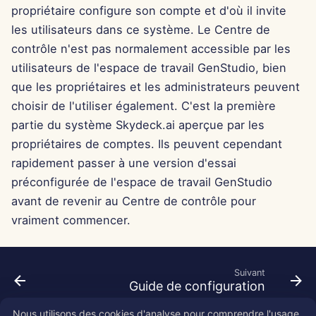
Pods
Intégration OpenAI
propriétaire configure son compte et d'où il invite
i
Português
Dec 12th, 2025
les utilisateurs dans ce système. Le Centre de
o
Outils
Intégration Perplexity
Tiếng Việt
contrôle n'est pas normalement accessible par les
Dec 5th, 2025
n
utilisateurs de l'espace de travail GenStudio, bien
简体中文
Sécurité des données
Intégration Together AI
que les propriétaires et les administrateurs peuvent
d
Nov 28th, 2025
繁體中文
choisir de l'utiliser également. C'est la première
Intégration Vertex AI
e
partie du système Skydeck.ai aperçue par les
Nov 21st, 2025
l
xAI Integration
propriétaires de comptes. Ils peuvent cependant
Nov 14th, 2025
rapidement passer à une version d'essai
a
préconfigurée de l'espace de travail GenStudio
r
31 oct. 2025
avant de revenir au Centre de contrôle pour
e
vraiment commencer.
5 sept. 2025
c
29 août 2025
h
Suivant
Guide de configuration
e
22 août 2025
Nous utilisons des cookies d'analyse pour comprendre l'usage
r