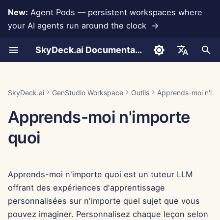
New:
Agent Pods — persistent workspaces where
your AI agents run around the clock →
I
SkyDeck.ai Documentation
n
Comment utiliser
Comment utiliser
Comment utiliser
Comment utiliser
Comment utiliser
Prévention de la perte de
Run AI Agents Around the
Outils Admin & Propriétaire
LLMs et bases de
Développez vos propres
Conditions d'utilisation
Jan 30th, 2026
Pratiques de sécurité
Rapport d'évaluation LLM
Configurer le compte
Essai gratuit
Intégration Anthropic
Intégration Rememberize
Format JSON pour les
i
English
données
Clock
données
outils
SkyDeck.ai
outils
t
Exemple – Assistance
Exemple – Débogage de
Exemple – Clause NDA
Exemple – Rétention des
Exemple – Paysage d'hiver
Guide de configuration
Politique de confidentialité
Jan 23rd, 2026
Documentation prête pour
Configurer les
Acheter des crédits
Intégration de base de
Intégration Slack
العربية
SkyDeck.ai
GenStudio Workspace
Outils
Apprends-moi n'imp
script Python
requête
employés
Operate an Agent Together
Intégrations
Programme de récompense
LLM de SkyDeck.ai
intégrations
données
Format JSON pour les
i
Dansk
Apprends-moi n'importe
d'applications
de bugs
outils LLM
Facturation
Avis sur les cookies
Jan 16th, 2026
Plans et mises à niveau
a
Deploy Agents to Your
Configurer la sécurité
Gemini Integration
Deutsch
quoi
Whole Team
MCP Servers
Exemple : Générateur
Jan 9th, 2026
Prix d'utilisation des
l
Español
d'interface utilisateur ba
Organiser les équipes
modèles
Intégration Groq
i
sur du texte
Français
Jan 2nd, 2026
Apprends-moi n'importe quoi est un tuteur LLM
s
Curater des outils
Intégration HuggingFace
Italiano
Format JSON pour les
Dec 26th, 2025
offrant des expériences d'apprentissage
a
日本語
outils intelligents
Gérer les membres
Intégration Mistral
personnalisées sur n'importe quel sujet que vous
t
Dec 19th, 2025
pouvez imaginer. Personnalisez chaque leçon selon
한국어