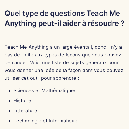
15 août 2025
c
Quel type de questions Teach Me
h
8 août 2025
Anything peut-il aider à résoudre ?
e
1er août 2025
Teach Me Anything a un large éventail, donc il n'y a
25 juil. 2025
pas de limite aux types de leçons que vous pouvez
demander. Voici une liste de sujets généraux pour
18 juil. 2025
vous donner une idée de la façon dont vous pouvez
11 juil. 2025
utiliser cet outil pour apprendre :
Sciences et Mathématiques
4 juil. 2025
Histoire
27 juin 2025
Littérature
20 juin 2025
Technologie et Informatique