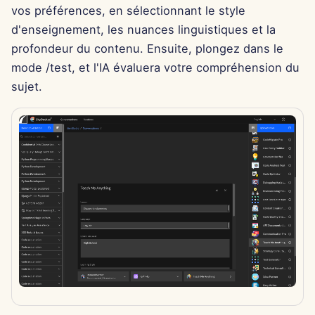
Intégration OpenAI
vos préférences, en sélectionnant le style
i
Português
Dec 12th, 2025
d'enseignement, les nuances linguistiques et la
o
Intégration Perplexity
Tiếng Việt
profondeur du contenu. Ensuite, plongez dans le
Dec 5th, 2025
n
mode /test, et l'IA évaluera votre compréhension du
简体中文
Intégration Together AI
sujet.
d
Nov 28th, 2025
繁體中文
Intégration Vertex AI
e
Nov 21st, 2025
l
xAI Integration
Nov 14th, 2025
a
r
31 oct. 2025
e
5 sept. 2025
c
29 août 2025
h
e
22 août 2025
r