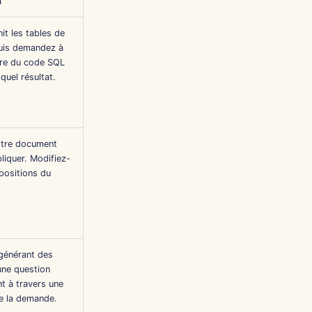
Português
n
Tiếng Việt
it les tables de
uis demandez à
简体中文
ire du code SQL
繁體中文
quel résultat.
otre document
pliquer. Modifiez-
positions du
 générant des
une question
t à travers une
e la demande.