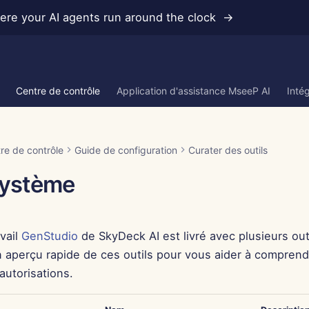
re your AI agents run around the clock →
Centre de contrôle
Application d'assistance MseeP AI
Inté
re de contrôle
Guide de configuration
Curater des outils
Système
vail
GenStudio
de SkyDeck AI est livré avec plusieurs outi
un aperçu rapide de ces outils pour vous aider à compre
autorisations.