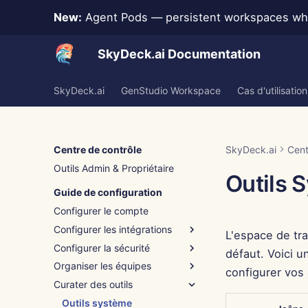
New:
Agent Pods — persistent workspaces whe
SkyDeck.ai Documentation
SkyDeck.ai
GenStudio Workspace
Cas d'utilisation
Centre de contrôle
SkyDeck.ai
Cent
Outils Admin & Propriétaire
Outils 
Guide de configuration
Configurer le compte
Configurer les intégrations
L'espace de tra
Configurer la sécurité
Assistance à l'intégration
défaut. Voici 
Organiser les équipes
Authentification (SSO)
configurer vos 
Curater des outils
Ajouter un nouveau groupe
Supprimer des groupes
Outils système