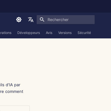
Initialisation de la recherche
English
grations
Développeurs
Avis
Versions
Sécurité
Documen
العربية
Dansk
Deutsch
Español
Français
ls d'IA par
Italiano
ndre comment
日本語
한국어