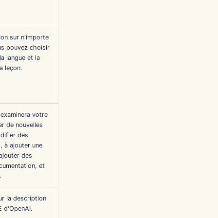
çon sur n'importe
ous pouvez choisir
la langue et la
a leçon.
 examinera votre
er de nouvelles
difier des
, à ajouter une
ajouter des
cumentation, et
.
r la description
E d'OpenAI.