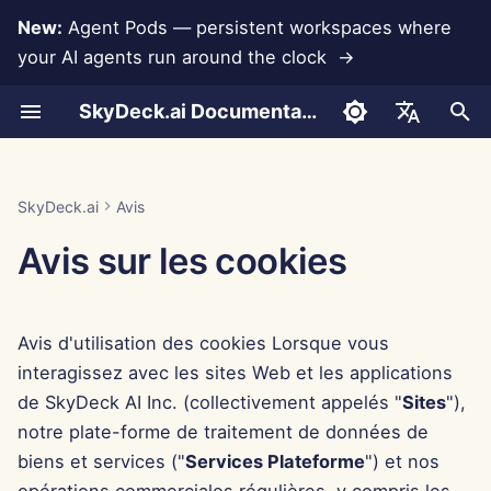
New:
Agent Pods — persistent workspaces where
your AI agents run around the clock →
I
SkyDeck.ai Documentation
n
Conversations
Run AI Agents Around the
Outils Admin & Propriétaire
LLMs et bases de
Développez vos propres
Jan 30th, 2026
Pratiques de sécurité
Rapport d'évaluation LLM
Programmeur de paire
Prévention de la perte d
Configurer le compte
Essai gratuit
Intégration Anthropic
Intégration Rememberize
Format JSON pour les
i
English
Clock
données
outils
SkyDeck.ai
données
outils
t
Téléchargement de
Guide de configuration
Jan 23rd, 2026
Documentation prête pour
Assistant SQL
Configurer les
Acheter des crédits
Intégration de base de
Intégration Slack
العربية
SkyDeck.ai
Avis
documents
Operate an Agent Together
Intégrations
Programme de récompense
LLM de SkyDeck.ai
intégrations
données
Format JSON pour les
i
Dansk
Avis sur les cookies
d'applications
de bugs
outils LLM
Facturation
Jan 16th, 2026
Révision d'accord légal
Plans et mises à niveau
a
Partage et collaboration
Deploy Agents to Your
Configurer la sécurité
Gemini Integration
Deutsch
Whole Team
MCP Servers
Exemple : Générateur
Jan 9th, 2026
Apprends-moi n'importe
Prix d'utilisation des
l
Español
d'interface utilisateur ba
Synchronisation Slack
quoi
Organiser les équipes
modèles
Intégration Groq
Avis d'utilisation des cookies Lorsque vous
i
sur du texte
Français
Jan 2nd, 2026
interagissez avec les sites Web et les applications
s
Instantanés publics
Consultant stratégique
Curater des outils
Intégration HuggingFace
Italiano
de SkyDeck AI Inc. (collectivement appelés "
Sites
"),
Format JSON pour les
Dec 26th, 2025
a
notre plate-forme de traitement de données de
日本語
outils intelligents
Navigation Web
Générateur d'images
Gérer les membres
Intégration Mistral
biens et services ("
Services Plateforme
") et nos
t
Dec 19th, 2025
한국어