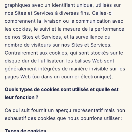
graphiques avec un identifiant unique, utilisés sur
15 août 2025
c
nos Sites et Services à diverses fins. Celles-ci
comprennent la livraison ou la communication avec
h
8 août 2025
les cookies, le suivi et la mesure de la performance
e
1er août 2025
de nos Sites et Services, et la surveillance du
nombre de visiteurs sur nos Sites et Services.
25 juil. 2025
Contrairement aux cookies, qui sont stockés sur le
disque dur de l'utilisateur, les balises Web sont
18 juil. 2025
généralement intégrées de manière invisible sur les
pages Web (ou dans un courrier électronique).
11 juil. 2025
Quels types de cookies sont utilisés et quelle est
4 juil. 2025
leur fonction ?
27 juin 2025
Ce qui suit fournit un aperçu représentatif mais non
exhaustif des cookies que nous pourrions utiliser :
20 juin 2025
Types de cookies