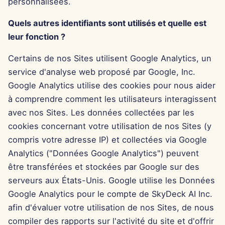
personnalisées.
7 févr. 2025
Quels autres identifiants sont utilisés et quelle est
31 janv. 2025
leur fonction ?
24 janv. 2025
Certains de nos Sites utilisent Google Analytics, un
service d'analyse web proposé par Google, Inc.
17 janv. 2025
Google Analytics utilise des cookies pour nous aider
à comprendre comment les utilisateurs interagissent
10 janv. 2025
avec nos Sites. Les données collectées par les
3 janv. 2025
cookies concernant votre utilisation de nos Sites (y
compris votre adresse IP) et collectées via Google
27 déc. 2024
Analytics ("Données Google Analytics") peuvent
être transférées et stockées par Google sur des
20 déc. 2024
serveurs aux États-Unis. Google utilise les Données
Google Analytics pour le compte de SkyDeck AI Inc.
13 déc. 2024
afin d'évaluer votre utilisation de nos Sites, de nous
compiler des rapports sur l'activité du site et d'offrir
6 déc. 2024