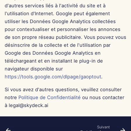
d'autres services liés à l'activité du site et à
29 nov. 2024
l'utilisation d'Internet. Google peut également
utiliser les Données Google Analytics collectées
22 nov. 2024
pour contextualiser et personnaliser les annonces
de son propre réseau publicitaire. Vous pouvez vous
15 nov. 2024
désinscrire de la collecte et de l'utilisation par
Google des Données Google Analytics en
8 nov. 2024
téléchargeant et en installant le plug-in de
navigateur disponible sur
1er nov. 2024
https://tools.google.com/dlpage/gaoptout
.
25 oct. 2024
Si vous avez d'autres questions, veuillez consulter
notre
Politique de Confidentialité
ou nous contacter
18 oct. 2024
à legal@skydeck.ai
11 oct. 2024
4 oct. 2024
Suivant