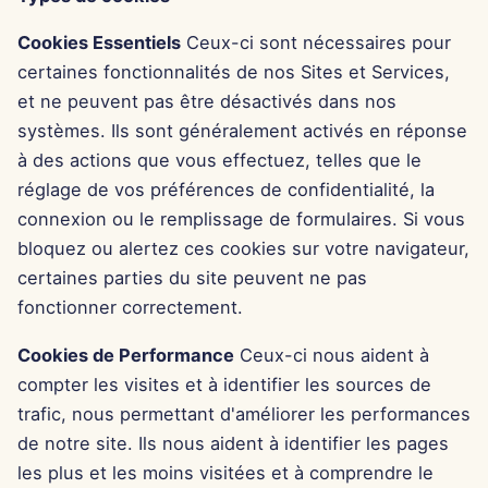
13 juin 2025
Cookies Essentiels
Ceux-ci sont nécessaires pour
6 juin 2025
certaines fonctionnalités de nos Sites et Services,
et ne peuvent pas être désactivés dans nos
30 mai 2025
systèmes. Ils sont généralement activés en réponse
à des actions que vous effectuez, telles que le
23 mai 2025
réglage de vos préférences de confidentialité, la
connexion ou le remplissage de formulaires. Si vous
16 mai 2025
bloquez ou alertez ces cookies sur votre navigateur,
certaines parties du site peuvent ne pas
9 mai 2025
fonctionner correctement.
2 mai 2025
Cookies de Performance
Ceux-ci nous aident à
compter les visites et à identifier les sources de
25 avr. 2025
trafic, nous permettant d'améliorer les performances
de notre site. Ils nous aident à identifier les pages
18 avr. 2025
les plus et les moins visitées et à comprendre le