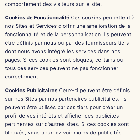
11 avr. 2025
comportement des visiteurs sur le site.
Cookies de Fonctionnalité
Ces cookies permettent à
4 avr. 2025
nos Sites et Services d'offrir une amélioration de la
28 mars 2025
fonctionnalité et de la personnalisation. Ils peuvent
être définis par nous ou par des fournisseurs tiers
21 mars 2025
dont nous avons intégré les services dans nos
pages. Si ces cookies sont bloqués, certains ou
14 mars 2025
tous ces services peuvent ne pas fonctionner
correctement.
7 mars 2025
Cookies Publicitaires
Ceux-ci peuvent être définis
28 févr. 2025
sur nos Sites par nos partenaires publicitaires. Ils
peuvent être utilisés par ces tiers pour créer un
21 févr. 2025
profil de vos intérêts et afficher des publicités
pertinentes sur d'autres sites. Si ces cookies sont
14 févr. 2025
bloqués, vous pourriez voir moins de publicités