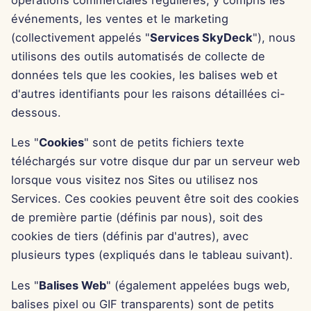
opérations commerciales régulières, y compris les
Pods
Intégration OpenAI
i
Português
événements, les ventes et le marketing
Dec 12th, 2025
o
(collectivement appelés "
Services SkyDeck
"), nous
Outils
Intégration Perplexity
Tiếng Việt
Dec 5th, 2025
utilisons des outils automatisés de collecte de
n
简体中文
Sécurité des données
Intégration Together AI
données tels que les cookies, les balises web et
d
Nov 28th, 2025
繁體中文
d'autres identifiants pour les raisons détaillées ci-
Intégration Vertex AI
e
dessous.
Nov 21st, 2025
l
xAI Integration
Les "
Cookies
" sont de petits fichiers texte
Nov 14th, 2025
a
téléchargés sur votre disque dur par un serveur web
lorsque vous visitez nos Sites ou utilisez nos
r
31 oct. 2025
Services. Ces cookies peuvent être soit des cookies
e
de première partie (définis par nous), soit des
5 sept. 2025
c
cookies de tiers (définis par d'autres), avec
plusieurs types (expliqués dans le tableau suivant).
29 août 2025
h
Les "
Balises Web
" (également appelées bugs web,
e
22 août 2025
balises pixel ou GIF transparents) sont de petits
r