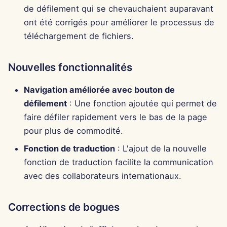
Pods
Intégration OpenAI
i
de défilement qui se chevauchaient auparavant
Português
Corrections de Bugs
ont été corrigés pour améliorer le processus de
o
Outils
Intégration Perplexity
Tiếng Việt
téléchargement de fichiers.
n
简体中文
Sécurité des données
Intégration Together AI
d
Nouvelles fonctionnalités
繁體中文
Intégration Vertex AI
e
Navigation améliorée avec bouton de
l
xAI Integration
défilement
: Une fonction ajoutée qui permet de
faire défiler rapidement vers le bas de la page
a
pour plus de commodité.
r
Fonction de traduction
: L'ajout de la nouvelle
e
fonction de traduction facilite la communication
c
avec des collaborateurs internationaux.
h
Corrections de bogues
e
r