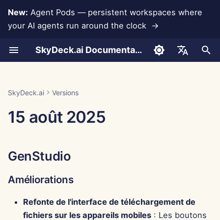
New:
Agent Pods — persistent workspaces where
your AI agents run around the clock →
I
SkyDeck.ai Documentation
n
Conversations
Run AI Agents Around the
Outils Admin & Propriétaire
LLMs et bases de
Développez vos propres
Conditions d'utilisation
GenStudio
Pratiques de sécurité
Rapport d'évaluation LLM
Programmeur de paire
Prévention de la perte d
Configurer le compte
Essai gratuit
Intégration Anthropic
Intégration Rememberize
Format JSON pour les
i
English
Clock
données
outils
SkyDeck.ai
données
outils
t
Téléchargement de
Guide de configuration
Politique de confidentialité
Documentation prête pour
Améliorations
Assistant SQL
Configurer les
Acheter des crédits
Intégration de base de
Intégration Slack
العربية
SkyDeck.ai
Versions
documents
Operate an Agent Together
Intégrations
Programme de récompense
LLM de SkyDeck.ai
intégrations
données
Format JSON pour les
i
Dansk
15 août 2025
d'applications
de bugs
outils LLM
Facturation
Avis sur les cookies
Nouvelles fonctionnalités
Révision d'accord légal
Plans et mises à niveau
a
Partage et collaboration
Deploy Agents to Your
Configurer la sécurité
Gemini Integration
Deutsch
Whole Team
MCP Servers
Exemple : Générateur
Corrections de bogues
Apprends-moi n'importe
Prix d'utilisation des
l
Español
d'interface utilisateur ba
Synchronisation Slack
quoi
Organiser les équipes
modèles
Intégration Groq
GenStudio
i
sur du texte
Français
Centre de contrôle
s
Instantanés publics
Consultant stratégique
Curater des outils
Intégration HuggingFace
Améliorations
Italiano
Format JSON pour les
Améliorations
a
日本語
outils intelligents
Navigation Web
Générateur d'images
Gérer les membres
Intégration Mistral
Refonte de l'interface de téléchargement de
t
Nouvelles fonctionnalités
fichiers sur les appareils mobiles
: Les boutons
한국어