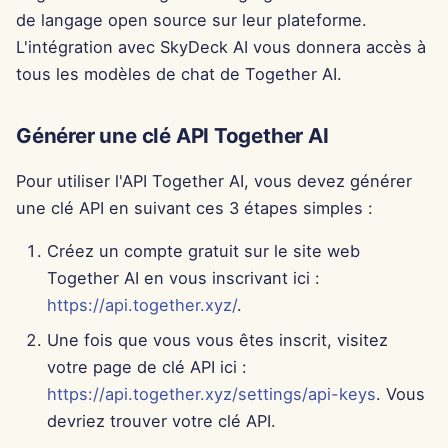
Pods
i
de langage open source sur leur plateforme.
Português
Dec 12th, 2025
L'intégration avec SkyDeck AI vous donnera accès à
o
Outils
Tiếng Việt
tous les modèles de chat de Together AI.
Dec 5th, 2025
n
简体中文
Sécurité des données
d
Nov 28th, 2025
Générer une clé API Together AI
繁體中文
e
Nov 21st, 2025
Pour utiliser l'API Together AI, vous devez générer
l
une clé API en suivant ces 3 étapes simples :
Nov 14th, 2025
a
Créez un compte gratuit sur le site web
r
31 oct. 2025
Together AI en vous inscrivant ici :
e
https://api.together.xyz/
.
5 sept. 2025
c
Une fois que vous vous êtes inscrit, visitez
votre page de clé API ici :
29 août 2025
h
https://api.together.xyz/settings/api-keys
. Vous
e
devriez trouver votre clé API.
22 août 2025
r