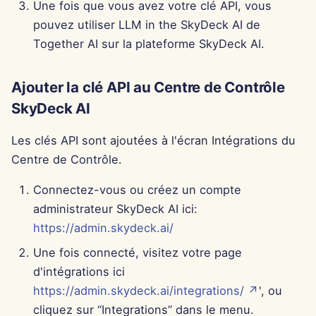
Une fois que vous avez votre clé API, vous
15 août 2025
pouvez utiliser LLM in the SkyDeck AI de
c
Together AI sur la plateforme SkyDeck AI.
h
8 août 2025
e
Ajouter la clé API au Centre de Contrôle
1er août 2025
SkyDeck AI
25 juil. 2025
Les clés API sont ajoutées à l'écran Intégrations du
18 juil. 2025
Centre de Contrôle.
Connectez-vous ou créez un compte
11 juil. 2025
administrateur SkyDeck AI ici:
4 juil. 2025
https://admin.skydeck.ai/
Une fois connecté, visitez votre page
27 juin 2025
d'intégrations ici
https://admin.skydeck.ai/integrations/ ↗
', ou
20 juin 2025
cliquez sur “Integrations” dans le menu.