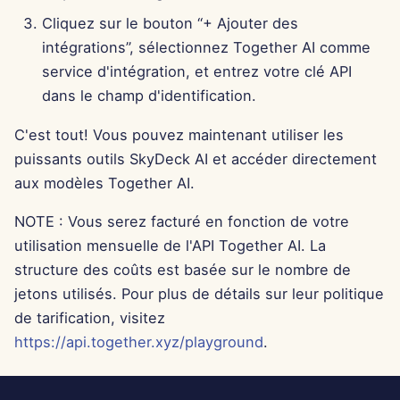
13 juin 2025
Cliquez sur le bouton “+ Ajouter des
intégrations”, sélectionnez Together AI comme
6 juin 2025
service d'intégration, et entrez votre clé API
dans le champ d'identification.
30 mai 2025
C'est tout! Vous pouvez maintenant utiliser les
23 mai 2025
puissants outils SkyDeck AI et accéder directement
aux modèles Together AI.
16 mai 2025
NOTE : Vous serez facturé en fonction de votre
9 mai 2025
utilisation mensuelle de l'API Together AI. La
structure des coûts est basée sur le nombre de
2 mai 2025
jetons utilisés. Pour plus de détails sur leur politique
de tarification, visitez
25 avr. 2025
https://api.together.xyz/playground
.
18 avr. 2025