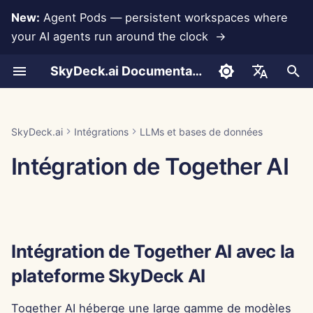
New:
Agent Pods — persistent workspaces where
your AI agents run around the clock →
I
SkyDeck.ai Documentation
n
Conversations
Run AI Agents Around the
Outils Admin & Propriétaire
Intégration de Together AI
Intégration Rememberizer
Développez vos propres
Conditions d'utilisation
Jan 30th, 2026
Pratiques de sécurité
Rapport d'évaluation LLM
Programmeur de paire
Prévention de la perte d
Configurer le compte
Essai gratuit
Format JSON pour les
i
English
Clock
avec la plateforme
outils
SkyDeck.ai
données
outils
t
SkyDeck AI
Téléchargement de
Guide de configuration
Intégration Slack
Politique de confidentialité
Jan 23rd, 2026
Documentation prête pour
Assistant SQL
Configurer les
Acheter des crédits
العربية
SkyDeck.ai
Intégrations
LLMs et bases de données
documents
Operate an Agent Together
Programme de récompense
LLM de SkyDeck.ai
intégrations
Format JSON pour les
i
Dansk
Intégration de Together AI
de bugs
Générer une clé API
outils LLM
Facturation
Avis sur les cookies
Jan 16th, 2026
Révision d'accord légal
Plans et mises à niveau
a
Together AI
Partage et collaboration
Deploy Agents to Your
Configurer la sécurité
Deutsch
Whole Team
Exemple : Générateur
Jan 9th, 2026
Apprends-moi n'importe
Prix d'utilisation des
l
Español
Ajouter la clé API au
d'interface utilisateur ba
Synchronisation Slack
quoi
Organiser les équipes
modèles
i
Centre de Contrôle
sur du texte
Français
Jan 2nd, 2026
Intégration de Together AI avec la
SkyDeck AI
s
Instantanés publics
Consultant stratégique
Curater des outils
Italiano
Format JSON pour les
Dec 26th, 2025
plateforme SkyDeck AI
a
日本語
outils intelligents
Navigation Web
Générateur d'images
Gérer les membres
t
Dec 19th, 2025
한국어
Together AI héberge une large gamme de modèles